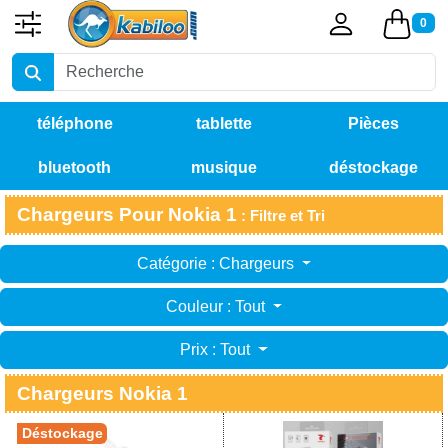
0
téléphone
tablette
Pièces
bluetooth
musique
déstockage
détachées
Chargeurs Pour Nokia 1
: Filtre et Tri
Catégorie : Chargeurs
Couleur : Tout
Prix : Tout
Chargeurs Nokia 1
Déstockage