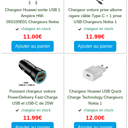
Chargeur Huawei sortie USB 1
Chargeur voiture prise allume
Ampère HW-
cigare câble Type-C + 1 prise
050100E01:Chargeurs Nokia
USB:Chargeurs Nokia 1
1
chargeur en stock
chargeur en stock
11.00€
11.99€
Ajouter au panier
Ajouter au panier
Puissant chargeur voiture
Chargeur Huawei USB Quick
PowerDelivery Fast-Charge
Charge Technology:Chargeurs
USB et USB-C de 25W
Nokia 1
BlueStar:Chargeurs Nokia 1
chargeur en stock
chargeur en stock
11.99€
12.00€
Ajouter au panier
Ajouter au panier