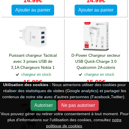
14.99€
14.99€
Ajouter au panier
Ajouter au panier
Puissant chargeur Tactical
D-Power Chargeur secteur
avec 3 prises USB de
USB Quick-Charge 3.0
3,1A:Chargeurs Nokia 1
Qualcomm 2A coloris
blanc:Chargeurs Nokia 1
chargeur en stock
chargeur en stock
15.00€
15.00€
Utilisation des cookies
- Nous aimerions utiliser des cookies pour
réaliser des statistiques de visites (Google analytics) et partager les
Ajouter au panier
Ajouter au panier
contenus de notre site avec d'autres personnes (Facebook,Twitter).
Autoriser
Ne pas autoriser
Vous pouvez gérer ou retirer votre consentement à tout moment. Pour
plus d'informations sur l'utilisation des cookies, consultez
notre
politique de cookies
.