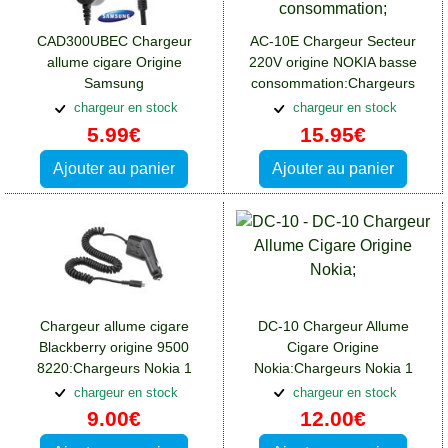
CAD300UBEC Chargeur
AC-10E Chargeur Secteur
allume cigare Origine
220V origine NOKIA basse
Samsung
consommation:Chargeurs
CAD300UBECSTD:Chargeurs
Nokia 1
chargeur en stock
chargeur en stock
Nokia 1
5.99€
15.95€
Ajouter au panier
Ajouter au panier
Chargeur allume cigare
DC-10 Chargeur Allume
Blackberry origine 9500
Cigare Origine
8220:Chargeurs Nokia 1
Nokia:Chargeurs Nokia 1
chargeur en stock
chargeur en stock
9.00€
12.00€