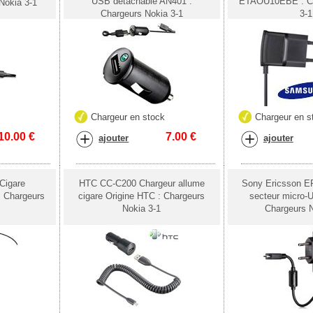
USB détachable AN401 :
ETAOU10EBE : Ch
Nokia 3-1
Chargeurs Nokia 3-1
3-1
k
Chargeur en stock
Chargeur en s
10.00
€
7.00
€
ajouter
ajouter
Cigare
HTC CC-C200 Chargeur allume
Sony Ericsson E
: Chargeurs
cigare Origine HTC : Chargeurs
secteur micro-U
Nokia 3-1
Chargeurs N