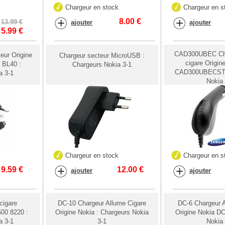
k
Chargeur en stock
Chargeur en s
8.00
€
13.99 €
ajouter
ajouter
5.99
€
CAD300UBEC Cha
eur Origine
Chargeur secteur MicroUSB :
cigare Origi
 BL40 :
Chargeurs Nokia 3-1
CAD300UBECSTD
a 3-1
Nokia 
k
Chargeur en stock
Chargeur en s
9.59
€
12.00
€
ajouter
ajouter
cigare
DC-10 Chargeur Allume Cigare
DC-6 Chargeur A
500 8220 :
Origine Nokia : Chargeurs Nokia
Origine Nokia DC
a 3-1
3-1
Nokia 