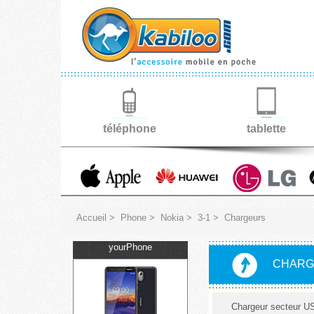
téléphone
tablette
Accueil
>
Phone
>
Nokia
>
3-1
>
Chargeurs
yourPhone
CHARG
Chargeur secteur U