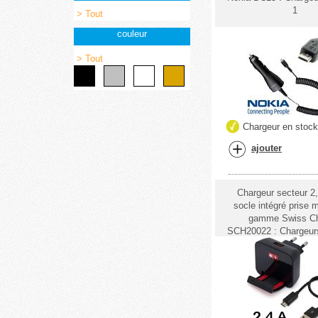
1
> Tout
couleur
> Tout
Chargeur en stoc
ajouter
Chargeur secteur 2
socle intégré prise
gamme Swiss Ch
SCH20022 : Chargeurs