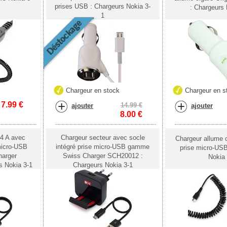
prises USB : Chargeurs Nokia 3-
: Chargeurs 
1
k
Chargeur en stock
Chargeur en s
7.99
€
14.99 €
ajouter
ajouter
8.00
€
,4 A avec
Chargeur secteur avec socle
Chargeur allume 
 micro-USB
intégré prise micro-USB gamme
prise micro-USB
arger
Swiss Charger SCH20012 :
Nokia 
 Nokia 3-1
Chargeurs Nokia 3-1