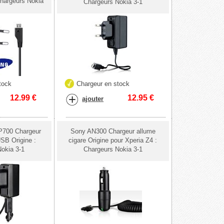
argeurs Nokia
Chargeurs Nokia 3-1
tock
Chargeur en stock
12.99
€
12.95
€
ajouter
P700 Chargeur
Sony AN300 Chargeur allume
SB Origine :
cigare Origine pour Xperia Z4 :
okia 3-1
Chargeurs Nokia 3-1