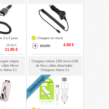
s 3 à 5 jours
Chargeur en stock
4.99
€
19.00 €
ajouter
11.95
€
igare origine
Chargeur voiture 12W micro-USB
 câble Micro-
de Hoco câble détachable :
s Nokia 3-1
Chargeurs Nokia 3-1