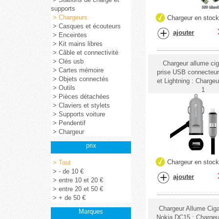
supports
> Chargeurs
Chargeur en stoc
> Casques et écouteurs
ajouter
> Enceintes
> Kit mains libres
> Câble et connectivité
> Clés usb
Chargeur allume ci
> Cartes mémoire
prise USB connecteu
> Objets connectés
et Lightning : Chargeu
> Outils
1
> Pièces détachées
> Claviers et stylets
> Supports voiture
> Pendentif
> Chargeur
prix
Chargeur en stoc
> Tout
> - de 10 €
ajouter
> entre 10 et 20 €
> entre 20 et 50 €
> + de 50 €
Chargeur Allume Ciga
Marques
Nokia DC15 : Chargeu