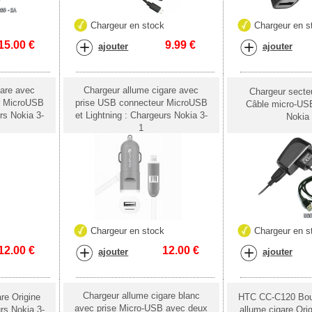
k
Chargeur en stock
Chargeur en s
15.00
€
9.99
€
ajouter
ajouter
gare avec
Chargeur allume cigare avec
Chargeur sect
r MicroUSB
prise USB connecteur MicroUSB
Câble micro-USB
rs Nokia 3-
et Lightning : Chargeurs Nokia 3-
Nokia 
1
k
Chargeur en stock
Chargeur en s
12.00
€
12.00
€
ajouter
ajouter
Chargeur allume cigare blanc
re Origine
HTC CC-C120 Bou
avec prise Micro-USB avec deux
rs Nokia 3-
allume cigare Ori