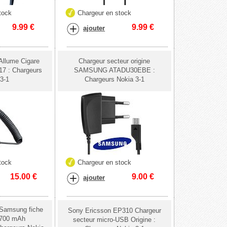
tock
Chargeur en stock
9.99
€
9.99
€
ajouter
Allume Cigare
Chargeur secteur origine
17 : Chargeurs
SAMSUNG ATADU30EBE :
3-1
Chargeurs Nokia 3-1
tock
Chargeur en stock
15.00
€
9.00
€
ajouter
 Samsung fiche
Sony Ericsson EP310 Chargeur
 700 mAh
secteur micro-USB Origine :