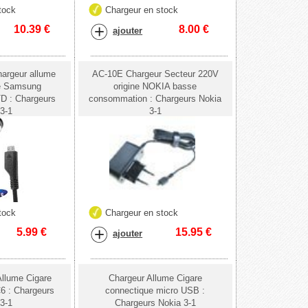
tock
Chargeur en stock
10.39
€
8.00
€
ajouter
rgeur allume
AC-10E Chargeur Secteur 220V
ne Samsung
origine NOKIA basse
 : Chargeurs
consommation : Chargeurs Nokia
3-1
3-1
tock
Chargeur en stock
5.99
€
15.95
€
ajouter
llume Cigare
Chargeur Allume Cigare
6 : Chargeurs
connectique micro USB :
3-1
Chargeurs Nokia 3-1