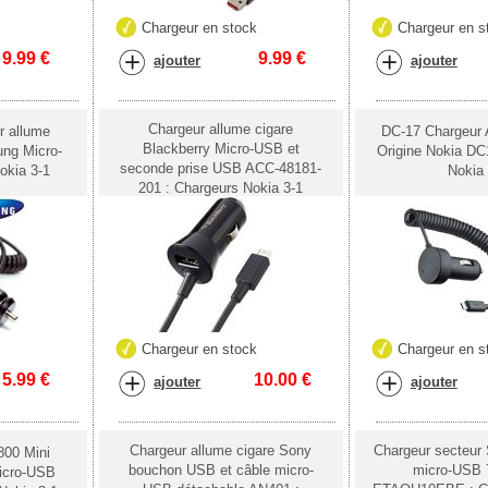
k
Chargeur en stock
Chargeur en s
9.99
€
9.99
€
ajouter
ajouter
Chargeur allume cigare
 allume
DC-17 Chargeur 
Blackberry Micro-USB et
ung Micro-
Origine Nokia DC
seconde prise USB ACC-48181-
okia 3-1
Nokia 
201 : Chargeurs Nokia 3-1
k
Chargeur en stock
Chargeur en s
5.99
€
10.00
€
ajouter
ajouter
Chargeur allume cigare Sony
Chargeur secteur
800 Mini
bouchon USB et câble micro-
micro-USB
icro-USB