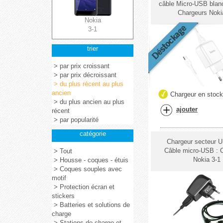
câble Micro-USB blan
Chargeurs Noki
Nokia
3-1
trier
> par prix croissant
> par prix décroissant
> du plus récent au plus
ancien
Chargeur en stoc
> du plus ancien au plus
ajouter
récent
> par popularité
catégorie
Chargeur secteur 
Câble micro-USB : 
> Tout
Nokia 3-1
> Housse - coques - étuis
> Coques souples avec
motif
> Protection écran et
stickers
> Batteries et solutions de
charge
> Stations de charge et