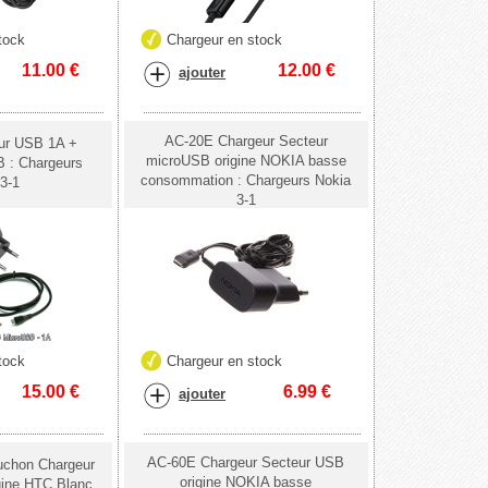
tock
Chargeur en stock
11.00
€
12.00
€
ajouter
AC-20E Chargeur Secteur
eur USB 1A +
microUSB origine NOKIA basse
 : Chargeurs
consommation : Chargeurs Nokia
3-1
3-1
tock
Chargeur en stock
15.00
€
6.99
€
ajouter
AC-60E Chargeur Secteur USB
chon Chargeur
origine NOKIA basse
gine HTC Blanc