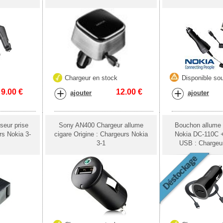
k
Chargeur en stock
Disponible sou
9.00
€
12.00
€
ajouter
ajouter
seur prise
Sony AN400 Chargeur allume
Bouchon allume c
rs Nokia 3-
cigare Origine : Chargeurs Nokia
Nokia DC-110C +
3-1
USB : Chargeur