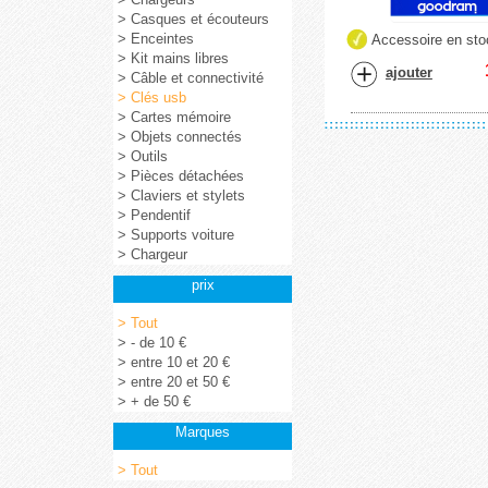
> Casques et écouteurs
> Enceintes
Accessoire en sto
> Kit mains libres
ajouter
> Câble et connectivité
> Clés usb
> Cartes mémoire
> Objets connectés
> Outils
> Pièces détachées
> Claviers et stylets
> Pendentif
> Supports voiture
> Chargeur
prix
> Tout
> - de 10 €
> entre 10 et 20 €
> entre 20 et 50 €
> + de 50 €
Marques
> Tout