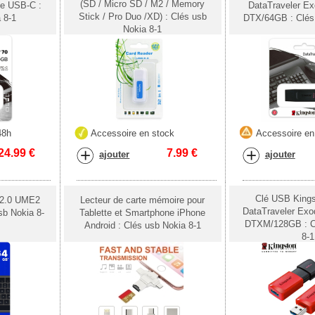
(SD / Micro SD / M2 / Memory
te USB-C :
DataTraveler Ex
Stick / Pro Duo /XD) : Clés usb
 8-1
DTX/64GB : Clés 
Nokia 8-1
48h
Accessoire en stock
Accessoire en
24.99
€
7.99
€
ajouter
ajouter
Clé USB King
2.0 UME2
Lecteur de carte mémoire pour
DataTraveler Exo
b Nokia 8-
Tablette et Smartphone iPhone
DTXM/128GB : C
Android : Clés usb Nokia 8-1
8-1