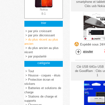
smartphone et tablet
Clés usb Nokia
Nokia
8-1
trier
> par prix croissant
> par prix décroissant
> du plus récent au plus
ancien
Expédié sous 24/
> du plus ancien au plus
ajouter
récent
> par popularité
catégorie
Clé USB 64Go USB 
de GoodRam : Clés us
> Tout
1
> Housse - coques - étuis
> Protection écran et
stickers
> Batteries et solutions de
charge
> Stations de charge et
supports
> Chargeurs