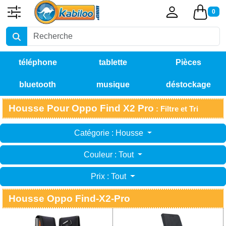
0
téléphone
tablette
Pièces
bluetooth
musique
déstockage
détachées
Housse Pour Oppo Find X2 Pro
: Filtre et Tri
Catégorie : Housse
Couleur : Tout
Prix : Tout
Housse Oppo Find-X2-Pro