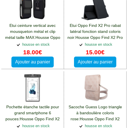
Etui ceinture vertical avec
Etui Oppo Find X2 Pro rabat
mousqueton métal et clip
latéral fonction stand coloris
métal taille MAX:Housse Oppo
noir:Housse Oppo Find X2 Pro
Find X2 Pro
housse en stock
housse en stock
18.00€
15.00€
Ajouter au panier
Ajouter au panier
Pochette étanche tactile pour
Sacoche Guess Logo triangle
grand smartphone 6
à bandoulière coloris
pouces:Housse Oppo Find X2
rose:Housse Oppo Find X2
Pro
Pro
housse en stock
housse en stock