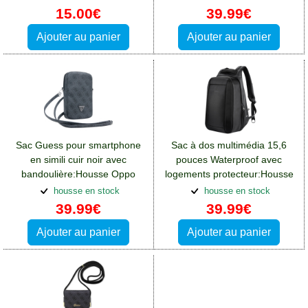
15.00€
39.99€
Ajouter au panier
Ajouter au panier
Sac Guess pour smartphone
Sac à dos multimédia 15,6
en simili cuir noir avec
pouces Waterproof avec
bandoulière:Housse Oppo
logements protecteur:Housse
Find X2 Pro
Oppo Find X2 Pro
housse en stock
housse en stock
39.99€
39.99€
Ajouter au panier
Ajouter au panier