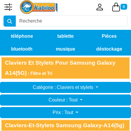
0
téléphone
tablette
Pièces
bluetooth
musique
déstockage
détachées
Claviers Et Stylets Pour Samsung Galaxy
A14(5G)
: Filtre et Tri
Catégorie : Claviers et stylets
Couleur : Tout
Prix : Tout
Claviers-Et-Stylets Samsung Galaxy-A14(5g)