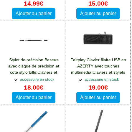
14.99€
15.00€
Ajouter au panier
Ajouter au panier
Stylet de précision Baseus
Fairplay Clavier filaire USB en
avec disque de précision et
AZERTY avec touches
coté stylo bille:Claviers et
multimédia:Claviers et stylets
stylets Samsung Galaxy
Samsung Galaxy A14(5G)
accessoire en stock
accessoire en stock
A14(5G)
18.00€
19.00€
Ajouter au panier
Ajouter au panier