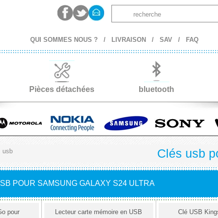
QUI SOMMES NOUS ?
/
LIVRAISON
/
SAV
/
FAQ
Pièces détachées
bluetooth
Clés usb p
s usb
USB POUR SAMSUNG GALAXY S24 ULTRA
Go pour
Lecteur carte mémoire en USB
Clé USB King