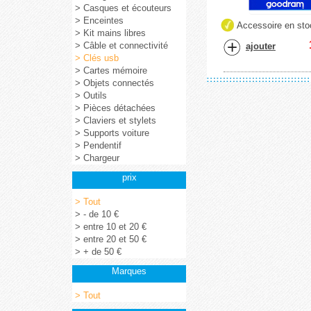
> Casques et écouteurs
> Enceintes
Accessoire en sto
> Kit mains libres
> Câble et connectivité
ajouter
> Clés usb
> Cartes mémoire
> Objets connectés
> Outils
> Pièces détachées
> Claviers et stylets
> Supports voiture
> Pendentif
> Chargeur
prix
> Tout
> - de 10 €
> entre 10 et 20 €
> entre 20 et 50 €
> + de 50 €
Marques
> Tout