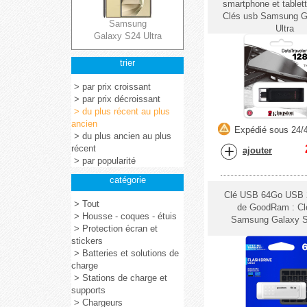
smartphone et tablet
Clés usb Samsung G
Samsung
Ultra
Galaxy S24 Ultra
trier
> par prix croissant
> par prix décroissant
> du plus récent au plus
ancien
Expédié sous 24/
> du plus ancien au plus
récent
ajouter
> par popularité
catégorie
Clé USB 64Go USB 
> Tout
de GoodRam : Cl
> Housse - coques - étuis
Samsung Galaxy S
> Protection écran et
stickers
> Batteries et solutions de
charge
> Stations de charge et
supports
> Chargeurs