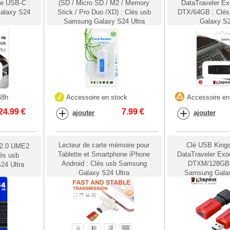
te USB-C :
(SD / Micro SD / M2 / Memory
DataTraveler Ex
alaxy S24
Stick / Pro Duo /XD) : Clés usb
DTX/64GB : Clé
Samsung Galaxy S24 Ultra
Galaxy S2
48h
Accessoire en stock
Accessoire en
24.99
€
7.99
€
ajouter
ajouter
Lecteur de carte mémoire pour
Clé USB King
2.0 UME2
Tablette et Smartphone iPhone
DataTraveler Exo
és usb
Android : Clés usb Samsung
DTXM/128GB 
24 Ultra
Galaxy S24 Ultra
Samsung Galax