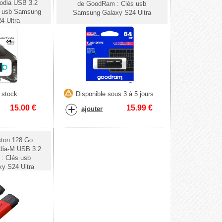
odia USB 3.2
de GoodRam : Clés usb
s usb Samsung
Samsung Galaxy S24 Ultra
4 Ultra
 stock
Disponible sous 3 à 5 jours
15.00
€
15.99
€
ajouter
ston 128 Go
dia-M USB 3.2
: Clés usb
y S24 Ultra