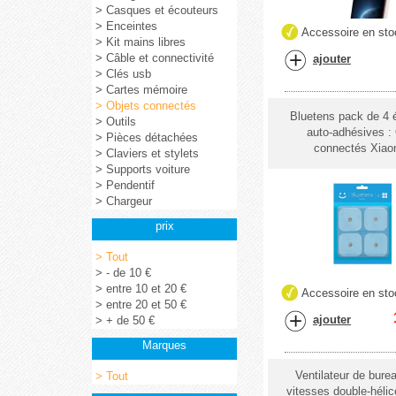
> Casques et écouteurs
> Enceintes
Accessoire en sto
> Kit mains libres
> Câble et connectivité
ajouter
> Clés usb
> Cartes mémoire
> Objets connectés
Bluetens pack de 4 
> Outils
auto-adhésives :
> Pièces détachées
connectés Xiao
> Claviers et stylets
> Supports voiture
> Pendentif
> Chargeur
prix
> Tout
> - de 10 €
> entre 10 et 20 €
Accessoire en sto
> entre 20 et 50 €
ajouter
> + de 50 €
Marques
Ventilateur de bur
> Tout
vitesses double-hélic