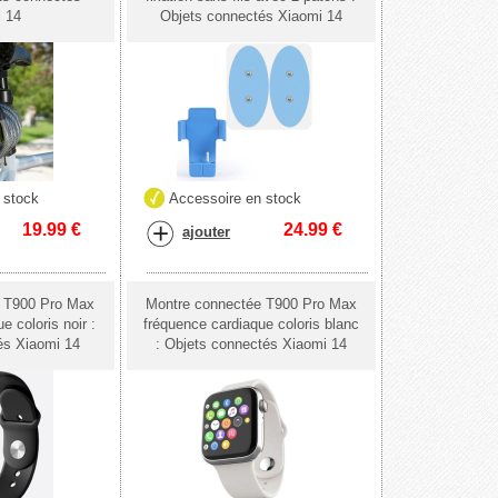
i 14
Objets connectés Xiaomi 14
 stock
Accessoire en stock
19.99
€
24.99
€
ajouter
e T900 Pro Max
Montre connectée T900 Pro Max
e coloris noir :
fréquence cardiaque coloris blanc
és Xiaomi 14
: Objets connectés Xiaomi 14