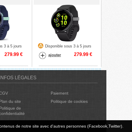
s 3 à 5 jours
Disponible sous 3 à 5 jours
279.99
€
279.99
€
ajouter
INFOS LÉGALES
CGV
Paiement
Plan du site
Politique de cookies
Politique de
confidentialité
s contenus de notre site avec d'autres personnes (Facebook,Twitter).