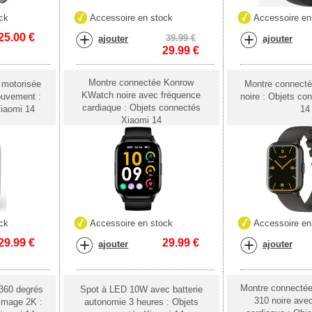
ck
Accessoire en stock
Accessoire en
25.00
€
39.99 €
ajouter
ajouter
29.99
€
Montre connectée Konrow
 motorisée
Montre connect
KWatch noire avec fréquence
ouvement :
noire : Objets co
cardiaque : Objets connectés
iaomi 14
14
Xiaomi 14
ck
Accessoire en stock
Accessoire en
29.99
€
29.99
€
ajouter
ajouter
Montre connecté
360 degrés
Spot à LED 10W avec batterie
310 noire ave
 image 2K :
autonomie 3 heures : Objets