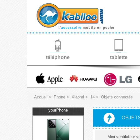
téléphone
tablette
Accueil
>
Phone
>
Xiaomi
>
14
>
Objets connectés
yourPhone
OBJETS
Mini ventilateur v