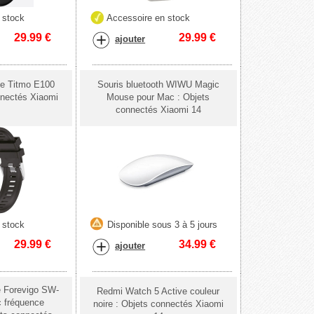
 stock
Accessoire en stock
29.99
€
29.99
€
ajouter
ée Titmo E100
Souris bluetooth WIWU Magic
nnectés Xiaomi
Mouse pour Mac : Objets
connectés Xiaomi 14
 stock
Disponible sous 3 à 5 jours
29.99
€
34.99
€
ajouter
e Forevigo SW-
Redmi Watch 5 Active couleur
c fréquence
noire : Objets connectés Xiaomi