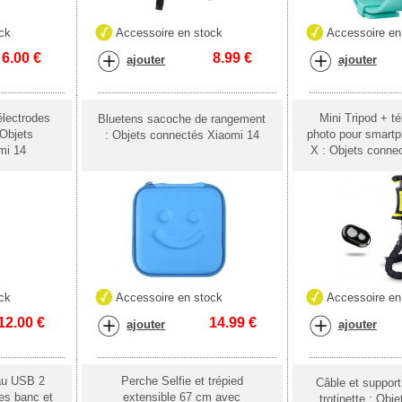
ck
Accessoire en stock
Accessoire en
6.00
€
8.99
€
ajouter
ajouter
électrodes
Mini Tripod + 
Bluetens sacoche de rangement
 Objets
photo pour smartp
: Objets connectés Xiaomi 14
mi 14
X : Objets conne
ck
Accessoire en stock
Accessoire en
12.00
€
14.99
€
ajouter
ajouter
eau USB 2
Perche Selfie et trépied
Câble et support 
es banc et
extensible 67 cm avec
trotinette : Obj