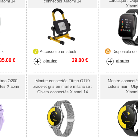
cardiaque : Obj
iaomi 14
connectés Xiaomi 14
Xiaom
ck
Accessoire en stock
Disponible sou
35.00
€
39.00
€
ajouter
ajouter
itmo O200
Montre connectée Titmo O170
Montre connect
ctés Xiaomi
bracelet gris en maille milanaise :
coloris noir : Ob
Objets connectés Xiaomi 14
Xiaom