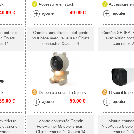
ck
Accessoire en stock
Accessoire en
49.99
€
49.99
€
ajouter
ajouter
 batterie
Caméra surveillance intelligente
Caméra SEDEA IE
 : Objets
pour bébé avec veilleuse : Objets
avec vision noct
mi 14
connectés Xiaomi 14
connectés X
ck
Disponible sous 3 à 5 jours
Disponible sou
59.00
€
59.00
€
ajouter
ajouter
extérieure
Montre connectée Garmin
Montre conne
 et sirène
ForeRunner 55 coloris noir :
VivoActive 5 color
uvement
Objets connectés Xiaomi 14
connectés X