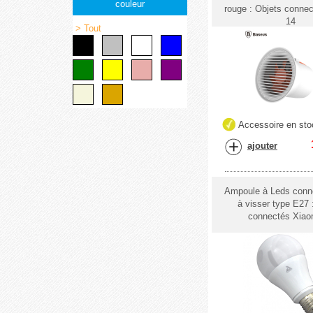
couleur
rouge : Objets conne
14
> Tout
Accessoire en sto
ajouter
Ampoule à Leds conne
à visser type E27 
connectés Xiao