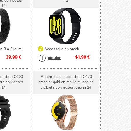
ets connectés
14
i 14
s 3 à 5 jours
Accessoire en stock
39.99
€
44.99
€
ajouter
ée Titmo O200
Montre connectée Titmo O170
jets connectés
bracelet gold en maille milanaise
i 14
: Objets connectés Xiaomi 14