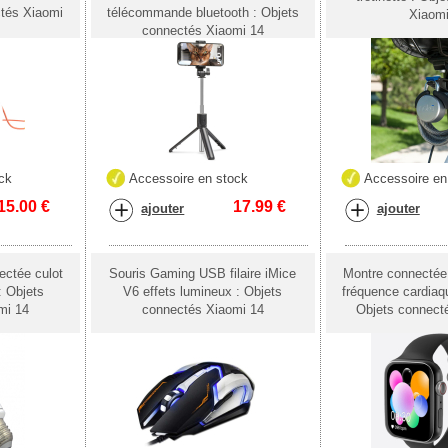
ctés Xiaomi
télécommande bluetooth : Objets
Xiaom
connectés Xiaomi 14
ck
Accessoire en stock
Accessoire en
15.00
€
17.99
€
ajouter
ajouter
ctée culot
Souris Gaming USB filaire iMice
Montre connecté
: Objets
V6 effets lumineux : Objets
fréquence cardiaqu
mi 14
connectés Xiaomi 14
Objets connect