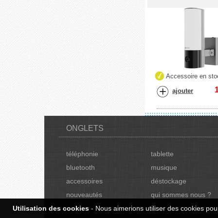
Accessoire en sto
ajouter
ONGLETS
téléphonie
tablette
bluetooth
musique
accessoires
déstockage
nouveautés
qui sommes nous ?
Utilisation des cookies
livraison
- Nous aimerions utiliser des cookies pour
Sav