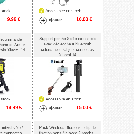
 stock
Accessoire en stock
9.99
€
10.00
€
ajouter
Support perche Selfie extensible
télécommande
avec déclencheur bluetooth
hone de Armor-
coloris noir : Objets connectés
ctés Xiaomi 14
Xiaomi 14
 stock
Accessoire en stock
14.99
€
15.00
€
ajouter
antivol vélo /
Pack Wireless Bluetens : clip de
ets connectés
fixation sans fils avec 2 patchs :