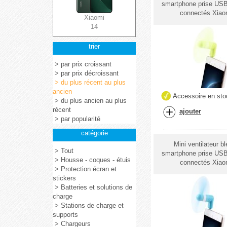
smartphone prise USB
connectés Xiao
Xiaomi
14
trier
> par prix croissant
> par prix décroissant
> du plus récent au plus
ancien
Accessoire en sto
> du plus ancien au plus
récent
ajouter
> par popularité
catégorie
Mini ventilateur b
> Tout
smartphone prise USB
> Housse - coques - étuis
connectés Xiao
> Protection écran et
stickers
> Batteries et solutions de
charge
> Stations de charge et
supports
> Chargeurs