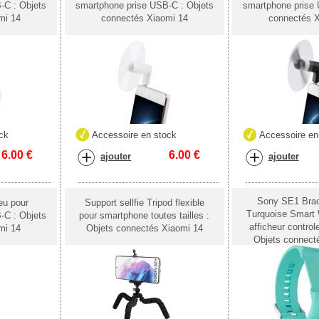
-C : Objets
smartphone prise USB-C : Objets
smartphone prise 
mi 14
connectés Xiaomi 14
connectés X
ck
Accessoire en stock
Accessoire en
6.00
€
6.00
€
ajouter
ajouter
Sony SE1 Brac
leu pour
Support sellfie Tripod flexible
Turquoise Smart 
-C : Objets
pour smartphone toutes tailles :
afficheur control
mi 14
Objets connectés Xiaomi 14
Objets connect