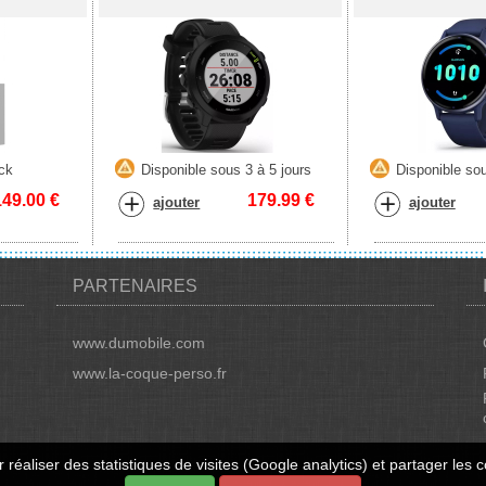
ck
Disponible sous 3 à 5 jours
Disponible sou
149.00
€
179.99
€
ajouter
ajouter
PARTENAIRES
www.dumobile.com
www.la-coque-perso.fr
 réaliser des statistiques de visites (Google analytics) et partager le