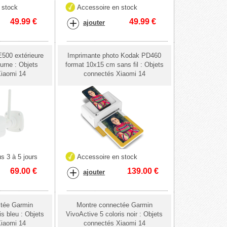
 stock
Accessoire en stock
49.99
€
49.99
€
ajouter
500 extérieure
Imprimante photo Kodak PD460
urne : Objets
format 10x15 cm sans fil : Objets
iaomi 14
connectés Xiaomi 14
s 3 à 5 jours
Accessoire en stock
69.00
€
139.00
€
ajouter
ctée Garmin
Montre connectée Garmin
is bleu : Objets
VivoActive 5 coloris noir : Objets
iaomi 14
connectés Xiaomi 14