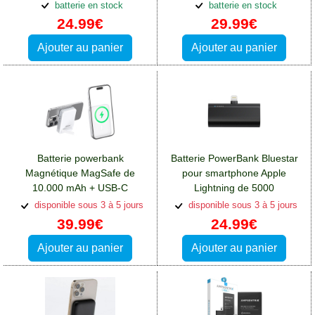
noir:Batterie Apple iPhone 13
Apple iPhone 13 Pro Max
batterie en stock
batterie en stock
Pro Max
24.99€
29.99€
Ajouter au panier
Ajouter au panier
Batterie powerbank
Batterie PowerBank Bluestar
Magnétique MagSafe de
pour smartphone Apple
10.000 mAh + USB-C
Lightning de 5000
20W:Batterie Apple iPhone 13
mAh:Batterie Apple iPhone 13
disponible sous 3 à 5 jours
disponible sous 3 à 5 jours
Pro Max
Pro Max
39.99€
24.99€
Ajouter au panier
Ajouter au panier