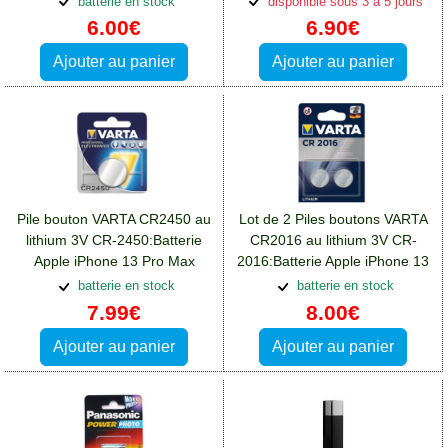
batterie en stock
disponible sous 3 à 5 jours
6.00€
6.90€
Ajouter au panier
Ajouter au panier
Pile bouton VARTA CR2450 au
Lot de 2 Piles boutons VARTA
lithium 3V CR-2450:Batterie
CR2016 au lithium 3V CR-
Apple iPhone 13 Pro Max
2016:Batterie Apple iPhone 13
Pro Max
batterie en stock
batterie en stock
7.99€
8.00€
Ajouter au panier
Ajouter au panier