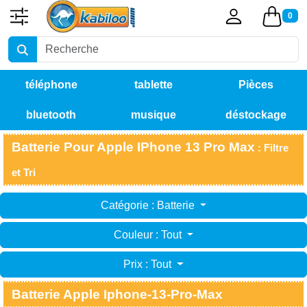
0
téléphone
tablette
Pièces
bluetooth
musique
déstockage
détachées
Batterie Pour Apple IPhone 13 Pro Max
: Filtre
et Tri
Catégorie : Batterie
Couleur : Tout
Prix : Tout
Batterie Apple Iphone-13-Pro-Max