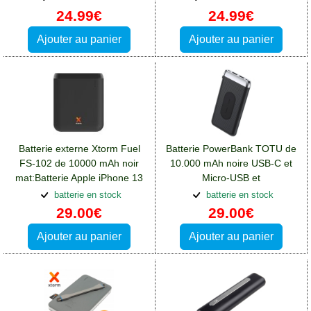
13 Pro Max
24.99€
24.99€
Ajouter au panier
Ajouter au panier
Batterie externe Xtorm Fuel
Batterie PowerBank TOTU de
FS-102 de 10000 mAh noir
10.000 mAh noire USB-C et
mat:Batterie Apple iPhone 13
Micro-USB et
Pro Max
Induction:Batterie Apple
batterie en stock
batterie en stock
iPhone 13 Pro Max
29.00€
29.00€
Ajouter au panier
Ajouter au panier