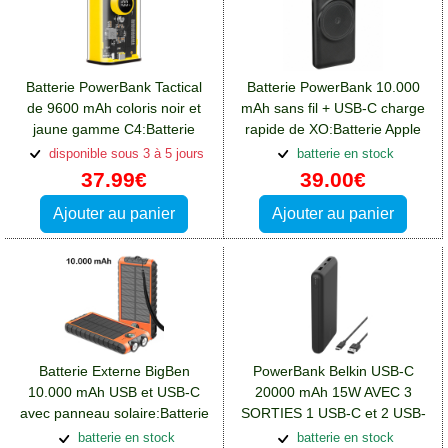
Batterie PowerBank Tactical
Batterie PowerBank 10.000
de 9600 mAh coloris noir et
mAh sans fil + USB-C charge
jaune gamme C4:Batterie
rapide de XO:Batterie Apple
Apple iPhone 13 Pro Max
iPhone 13 Pro Max
disponible sous 3 à 5 jours
batterie en stock
37.99€
39.00€
Ajouter au panier
Ajouter au panier
Batterie Externe BigBen
PowerBank Belkin USB-C
10.000 mAh USB et USB-C
20000 mAh 15W AVEC 3
avec panneau solaire:Batterie
SORTIES 1 USB-C et 2 USB-
Apple iPhone 13 Pro Max
A:Batterie Apple iPhone 13
batterie en stock
batterie en stock