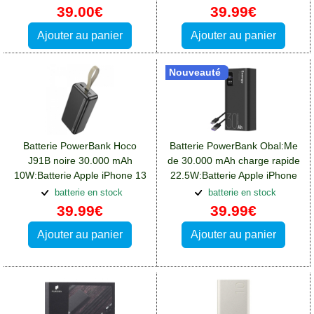
Pro Max
39.00€
39.99€
Ajouter au panier
Ajouter au panier
Nouveauté
Batterie PowerBank Hoco
Batterie PowerBank Obal:Me
J91B noire 30.000 mAh
de 30.000 mAh charge rapide
10W:Batterie Apple iPhone 13
22.5W:Batterie Apple iPhone
Pro Max
13 Pro Max
batterie en stock
batterie en stock
39.99€
39.99€
Ajouter au panier
Ajouter au panier