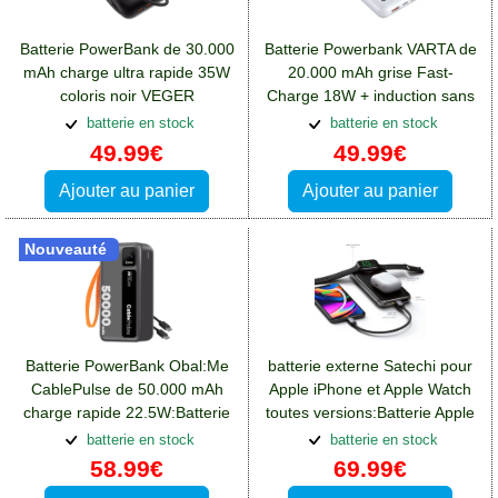
Batterie PowerBank de 30.000
Batterie Powerbank VARTA de
mAh charge ultra rapide 35W
20.000 mAh grise Fast-
coloris noir VEGER
Charge 18W + induction sans
W3018:Batterie Apple iPhone
fil:Batterie Apple iPhone 13
batterie en stock
batterie en stock
13 Pro Max
Pro Max
49.99€
49.99€
Ajouter au panier
Ajouter au panier
Nouveauté
Batterie PowerBank Obal:Me
batterie externe Satechi pour
CablePulse de 50.000 mAh
Apple iPhone et Apple Watch
charge rapide 22.5W:Batterie
toutes versions:Batterie Apple
Apple iPhone 13 Pro Max
iPhone 13 Pro Max
batterie en stock
batterie en stock
58.99€
69.99€