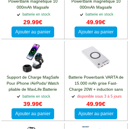
PowerBank magnétique 10
PowerBank magnétique 10
000mAh Magsafe
000mAh Magsafe
veger:Batterie Apple iPhone
XtremeMac:Batterie Apple
batterie en stock
batterie en stock
13 Pro Max
iPhone 13 Pro Max
29.99€
49.99€
Ajouter au panier
Ajouter au panier
Support de Charge MagSafe
Batterie Powerbank VARTA de
Pour iPhone /AirPods/ Watch
15.000 mAh grise Fast-
pliable de MaxLife:Batterie
Charge 20W + induction sans
Apple iPhone 13 Pro Max
fil:Batterie Apple iPhone 13
batterie en stock
disponible sous 3 à 5 jours
Pro Max
39.99€
49.99€
Ajouter au panier
Ajouter au panier