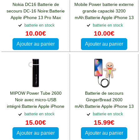
Nokia DC16 Batterie de
Mobile Power batterie externe
secours DC-16 Noire:Batterie
grande capacité 3200
Apple iPhone 13 Pro Max
mAh:Batterie Apple iPhone 13
Pro Max
batterie en stock
batterie en stock
10.00€
10.00€
Ajouter au panier
Ajouter au panier
MIPOW Power Tube 2600
Batterie de secours
Noir avec micro-USB
GingerBread 2600
intégré:Batterie Apple iPhone
mAh:Batterie Apple iPhone 13
13 Pro Max
Pro Max
batterie en stock
batterie en stock
15.00€
15.99€
Ajouter au panier
Ajouter au panier