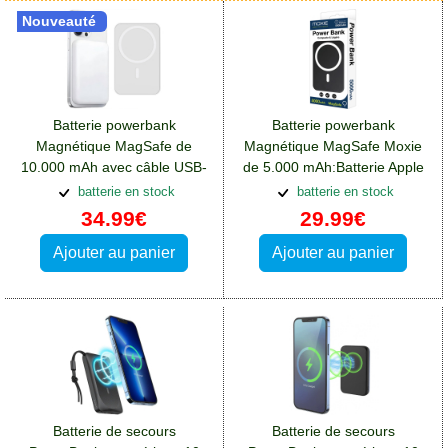
Nouveauté
Batterie powerbank
Batterie powerbank
Magnétique MagSafe de
Magnétique MagSafe Moxie
10.000 mAh avec câble USB-
de 5.000 mAh:Batterie Apple
C:Batterie Apple iPhone 13
iPhone 13 Pro Max
batterie en stock
batterie en stock
Pro Max
34.99€
29.99€
Ajouter au panier
Ajouter au panier
Batterie de secours
Batterie de secours