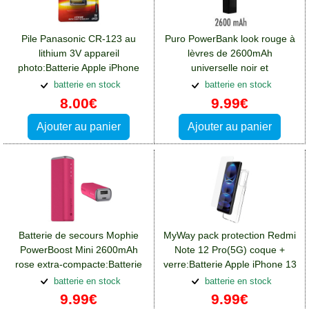
Pile Panasonic CR-123 au
Puro PowerBank look rouge à
lithium 3V appareil
lèvres de 2600mAh
photo:Batterie Apple iPhone
universelle noir et
13 Pro Max
argent:Batterie Apple iPhone
batterie en stock
batterie en stock
13 Pro Max
8.00€
9.99€
Ajouter au panier
Ajouter au panier
Batterie de secours Mophie
MyWay pack protection Redmi
PowerBoost Mini 2600mAh
Note 12 Pro(5G) coque +
rose extra-compacte:Batterie
verre:Batterie Apple iPhone 13
Apple iPhone 13 Pro Max
Pro Max
batterie en stock
batterie en stock
9.99€
9.99€