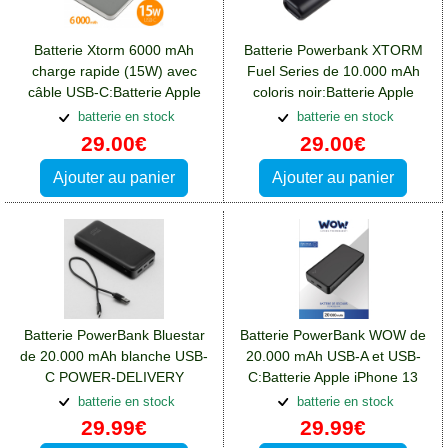
Batterie Xtorm 6000 mAh
Batterie Powerbank XTORM
charge rapide (15W) avec
Fuel Series de 10.000 mAh
câble USB-C:Batterie Apple
coloris noir:Batterie Apple
iPhone 13 Pro Max
iPhone 13 Pro Max
batterie en stock
batterie en stock
29.00€
29.00€
Ajouter au panier
Ajouter au panier
Batterie PowerBank Bluestar
Batterie PowerBank WOW de
de 20.000 mAh blanche USB-
20.000 mAh USB-A et USB-
C POWER-DELIVERY
C:Batterie Apple iPhone 13
10W:Batterie Apple iPhone 13
Pro Max
batterie en stock
batterie en stock
Pro Max
29.99€
29.99€