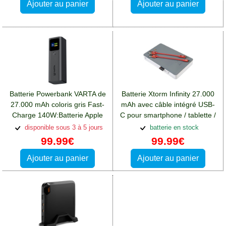
Ajouter au panier
Ajouter au panier
Batterie Powerbank VARTA de
Batterie Xtorm Infinity 27.000
27.000 mAh coloris gris Fast-
mAh avec câble intégré USB-
Charge 140W:Batterie Apple
C pour smartphone / tablette /
iPhone 13 Pro Max
ordinateur
disponible sous 3 à 5 jours
batterie en stock
99.99€
99.99€
Ajouter au panier
Ajouter au panier