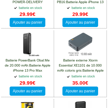
POWER-DELIVERY
PB16:Batterie Apple iPhone 13
20W:Batterie Apple iPhone 13
Pro Max
batterie en stock
batterie en stock
Pro Max
29.99€
29.99€
Ajouter au panier
Ajouter au panier
Batterie PowerBank Obal:Me
Batterie externe Xtorm
de 20.000 mAh:Batterie Apple
Essential XE1101 de 10.000
iPhone 13 Pro Max
mAh coloris gris:Batterie Apple
iPhone 13 Pro Max
batterie en stock
batterie en stock
29.99€
35.00€
Ajouter au panier
Ajouter au panier