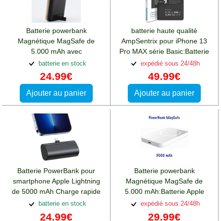
Batterie powerbank
batterie haute qualité
Magnétique MagSafe de
AmpSentrix pour iPhone 13
5.000 mAh avec
Pro MAX série Basic:Batterie
béquille:Batterie Apple iPhone
Apple iPhone 13 Pro Max
batterie en stock
expédié sous 24/48h
13 Pro Max
24.99€
49.99€
Ajouter au panier
Ajouter au panier
Batterie PowerBank pour
Batterie powerbank
smartphone Apple Lightning
Magnétique MagSafe de
de 5000 mAh Charge rapide
5.000 mAh:Batterie Apple
20W:Batterie Apple iPhone 13
iPhone 13 Pro Max
batterie en stock
expédié sous 24/48h
Pro Max
24.99€
29.99€