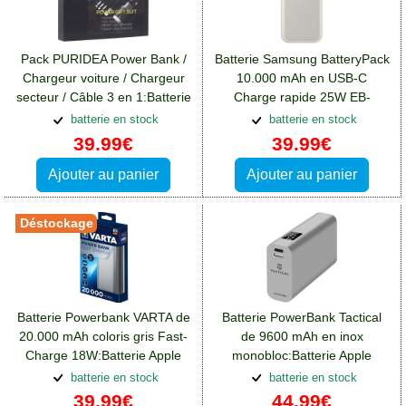
Pack PURIDEA Power Bank /
Batterie Samsung BatteryPack
Chargeur voiture / Chargeur
10.000 mAh en USB-C
secteur / Câble 3 en 1:Batterie
Charge rapide 25W EB-
Apple iPhone 13 Pro Max
P3400XUEGEU:Batterie Apple
batterie en stock
batterie en stock
iPhone 13 Pro Max
39.99€
39.99€
Ajouter au panier
Ajouter au panier
Déstockage
Batterie Powerbank VARTA de
Batterie PowerBank Tactical
20.000 mAh coloris gris Fast-
de 9600 mAh en inox
Charge 18W:Batterie Apple
monobloc:Batterie Apple
iPhone 13 Pro Max
iPhone 13 Pro Max
batterie en stock
batterie en stock
39.99€
44.99€