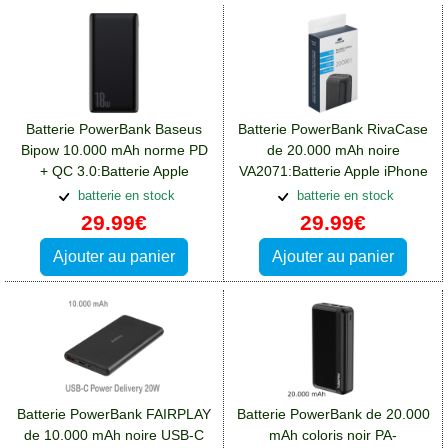
Batterie PowerBank Baseus
Batterie PowerBank RivaCase
Bipow 10.000 mAh norme PD
de 20.000 mAh noire
+ QC 3.0:Batterie Apple
VA2071:Batterie Apple iPhone
iPhone 13 Pro Max
13 Pro Max
batterie en stock
batterie en stock
29.99€
29.99€
Ajouter au panier
Ajouter au panier
Batterie PowerBank FAIRPLAY
Batterie PowerBank de 20.000
de 10.000 mAh noire USB-C
mAh coloris noir PA-