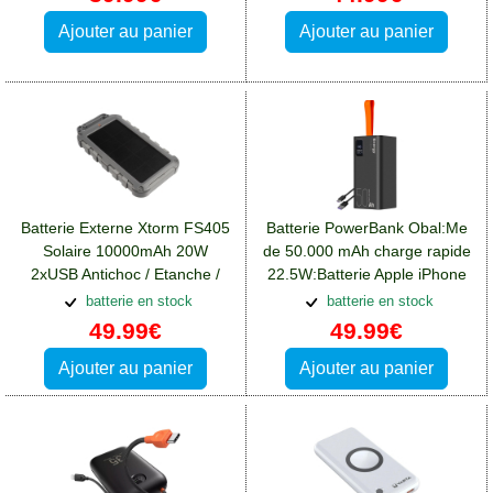
Ajouter au panier
Ajouter au panier
Batterie Externe Xtorm FS405
Batterie PowerBank Obal:Me
Solaire 10000mAh 20W
de 50.000 mAh charge rapide
2xUSB Antichoc / Etanche /
22.5W:Batterie Apple iPhone
Lampe LED
13 Pro Max
batterie en stock
batterie en stock
49.99€
49.99€
Ajouter au panier
Ajouter au panier