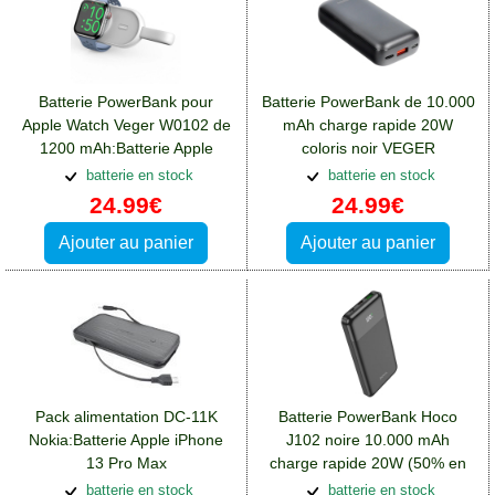
Batterie PowerBank pour
Batterie PowerBank de 10.000
Apple Watch Veger W0102 de
mAh charge rapide 20W
1200 mAh:Batterie Apple
coloris noir VEGER
iPhone 13 Pro Max
S10:Batterie Apple iPhone 13
batterie en stock
batterie en stock
Pro Max
24.99€
24.99€
Ajouter au panier
Ajouter au panier
Pack alimentation DC-11K
Batterie PowerBank Hoco
Nokia:Batterie Apple iPhone
J102 noire 10.000 mAh
13 Pro Max
charge rapide 20W (50% en
30 min):Batterie Apple iPhone
batterie en stock
batterie en stock