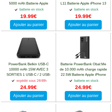
5000 mAh:Batterie Apple
L11:Batterie Apple iPhone 13
iPhone 13 Pro Max
Pro Max
batterie en stock
batterie en stock
19.99€
19.99€
Ajouter au panier
Ajouter au panier
PowerBank Belkin USB-C
Batterie PowerBank Obal:Me
10000 mAh 15W AVEC 3
de 10.000 mAh charge rapide
SORTIES 1 USB-C / 2 USB-
22.5W:Batterie Apple iPhone
A:Batterie Apple iPhone 13
13 Pro Max
expédié sous 24/48h
batterie en stock
Pro Max
24.99€
24.99€
Ajouter au panier
Ajouter au panier