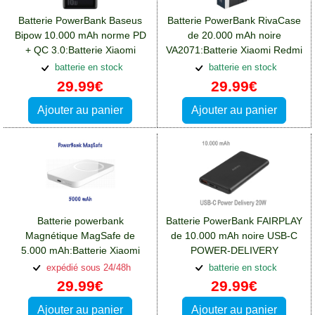
Batterie PowerBank Baseus
Batterie PowerBank RivaCase
Bipow 10.000 mAh norme PD
de 20.000 mAh noire
+ QC 3.0:Batterie Xiaomi
VA2071:Batterie Xiaomi Redmi
Redmi Note 12(5G)
Note 12(5G)
batterie en stock
batterie en stock
29.99€
29.99€
Ajouter au panier
Ajouter au panier
Batterie powerbank
Batterie PowerBank FAIRPLAY
Magnétique MagSafe de
de 10.000 mAh noire USB-C
5.000 mAh:Batterie Xiaomi
POWER-DELIVERY
Redmi Note 12(5G)
20W:Batterie Xiaomi Redmi
expédié sous 24/48h
batterie en stock
Note 12(5G)
29.99€
29.99€
Ajouter au panier
Ajouter au panier