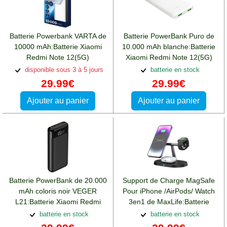
Batterie Powerbank VARTA de
Batterie PowerBank Puro de
10000 mAh:Batterie Xiaomi
10.000 mAh blanche:Batterie
Redmi Note 12(5G)
Xiaomi Redmi Note 12(5G)
disponible sous 3 à 5 jours
batterie en stock
29.99€
29.99€
Ajouter au panier
Ajouter au panier
Batterie PowerBank de 20.000
Support de Charge MagSafe
mAh coloris noir VEGER
Pour iPhone /AirPods/ Watch
L21:Batterie Xiaomi Redmi
3en1 de MaxLife:Batterie
Note 12(5G)
Xiaomi Redmi Note 12(5G)
batterie en stock
batterie en stock