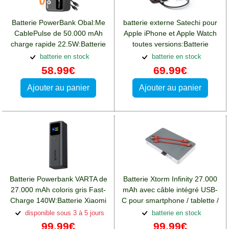
Batterie PowerBank Obal:Me
batterie externe Satechi pour
CablePulse de 50.000 mAh
Apple iPhone et Apple Watch
charge rapide 22.5W:Batterie
toutes versions:Batterie
Xiaomi Redmi Note 12(5G)
Xiaomi Redmi Note 12(5G)
batterie en stock
batterie en stock
58.99€
69.99€
Ajouter au panier
Ajouter au panier
Batterie Powerbank VARTA de
Batterie Xtorm Infinity 27.000
27.000 mAh coloris gris Fast-
mAh avec câble intégré USB-
Charge 140W:Batterie Xiaomi
C pour smartphone / tablette /
Redmi Note 12(5G)
ordinateur
disponible sous 3 à 5 jours
batterie en stock
99.99€
99.99€