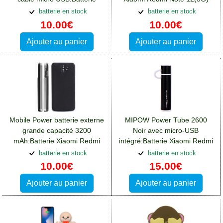
Xiaomi Redmi Note 12(5G)
batterie en stock
batterie en stock
10.00€
10.00€
Ajouter au panier
Ajouter au panier
Mobile Power batterie externe
MIPOW Power Tube 2600
grande capacité 3200
Noir avec micro-USB
mAh:Batterie Xiaomi Redmi
intégré:Batterie Xiaomi Redmi
Note 12(5G)
Note 12(5G)
batterie en stock
batterie en stock
10.00€
15.00€
Ajouter au panier
Ajouter au panier