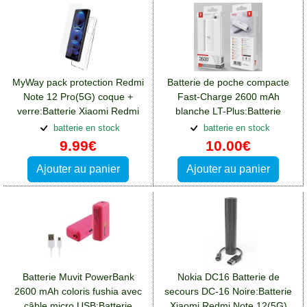
MyWay pack protection Redmi
Batterie de poche compacte
Note 12 Pro(5G) coque +
Fast-Charge 2600 mAh
verre:Batterie Xiaomi Redmi
blanche LT-Plus:Batterie
Note 12(5G)
Xiaomi Redmi Note 12(5G)
batterie en stock
batterie en stock
9.99€
10.00€
Ajouter au panier
Ajouter au panier
Batterie Muvit PowerBank
Nokia DC16 Batterie de
2600 mAh coloris fushia avec
secours DC-16 Noire:Batterie
câble micro USB:Batterie
Xiaomi Redmi Note 12(5G)