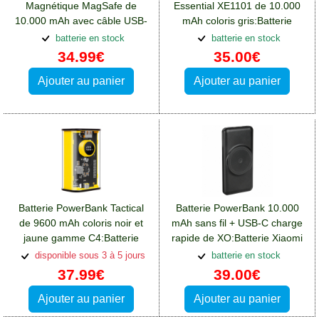
Magnétique MagSafe de
Essential XE1101 de 10.000
10.000 mAh avec câble USB-
mAh coloris gris:Batterie
C:Batterie Xiaomi Redmi Note
Xiaomi Redmi Note 12(5G)
batterie en stock
batterie en stock
12(5G)
34.99€
35.00€
Ajouter au panier
Ajouter au panier
Batterie PowerBank Tactical
Batterie PowerBank 10.000
de 9600 mAh coloris noir et
mAh sans fil + USB-C charge
jaune gamme C4:Batterie
rapide de XO:Batterie Xiaomi
Xiaomi Redmi Note 12(5G)
Redmi Note 12(5G)
disponible sous 3 à 5 jours
batterie en stock
37.99€
39.00€
Ajouter au panier
Ajouter au panier