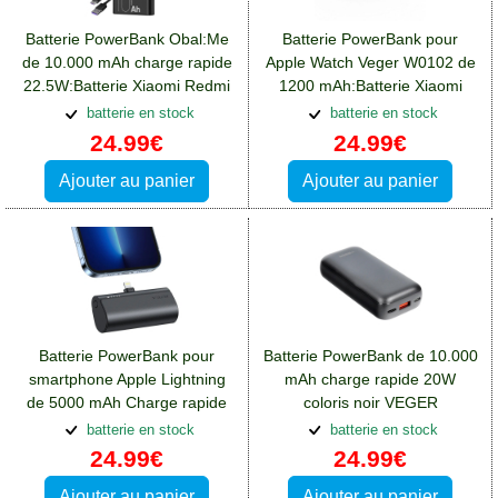
Batterie PowerBank Obal:Me
Batterie PowerBank pour
de 10.000 mAh charge rapide
Apple Watch Veger W0102 de
22.5W:Batterie Xiaomi Redmi
1200 mAh:Batterie Xiaomi
Note 12(5G)
Redmi Note 12(5G)
batterie en stock
batterie en stock
24.99€
24.99€
Ajouter au panier
Ajouter au panier
Batterie PowerBank pour
Batterie PowerBank de 10.000
smartphone Apple Lightning
mAh charge rapide 20W
de 5000 mAh Charge rapide
coloris noir VEGER
20W:Batterie Xiaomi Redmi
S10:Batterie Xiaomi Redmi
batterie en stock
batterie en stock
Note 12(5G)
Note 12(5G)
24.99€
24.99€
Ajouter au panier
Ajouter au panier