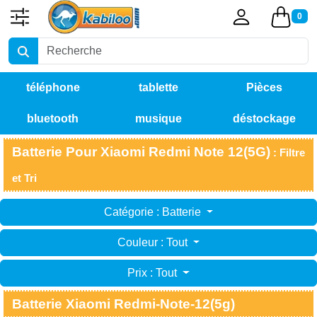
0
téléphone
tablette
Pièces
bluetooth
musique
déstockage
détachées
Batterie Pour Xiaomi Redmi Note 12(5G)
: Filtre
et Tri
Catégorie : Batterie
Couleur : Tout
Prix : Tout
Batterie Xiaomi Redmi-Note-12(5g)