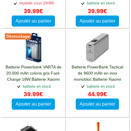
Redmi Note 12(5G)
Xiaomi Redmi Note 12(5G)
expédié sous 24/48h
batterie en stock
39.99€
39.99€
Ajouter au panier
Ajouter au panier
Déstockage
Batterie Powerbank VARTA de
Batterie PowerBank Tactical
20.000 mAh coloris gris Fast-
de 9600 mAh en inox
Charge 18W:Batterie Xiaomi
monobloc:Batterie Xiaomi
Redmi Note 12(5G)
Redmi Note 12(5G)
batterie en stock
batterie en stock
39.99€
44.99€
Ajouter au panier
Ajouter au panier