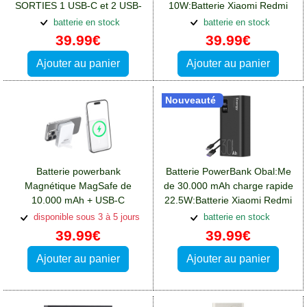
SORTIES 1 USB-C et 2 USB-
10W:Batterie Xiaomi Redmi
A:Batterie Xiaomi Redmi Note
Note 12(5G)
batterie en stock
batterie en stock
12(5G)
39.99€
39.99€
Ajouter au panier
Ajouter au panier
Nouveauté
Batterie powerbank
Batterie PowerBank Obal:Me
Magnétique MagSafe de
de 30.000 mAh charge rapide
10.000 mAh + USB-C
22.5W:Batterie Xiaomi Redmi
20W:Batterie Xiaomi Redmi
Note 12(5G)
disponible sous 3 à 5 jours
batterie en stock
Note 12(5G)
39.99€
39.99€
Ajouter au panier
Ajouter au panier