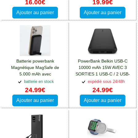
16.00€
19.99€
Ajouter au panier
Ajouter au panier
Batterie powerbank
PowerBank Belkin USB-C
Magnétique MagSafe de
10000 mAh 15W AVEC 3
5.000 mAh avec
SORTIES 1 USB-C / 2 USB-
béquille:Batterie Xiaomi Redmi
A:Batterie Xiaomi Redmi Note
batterie en stock
expédié sous 24/48h
Note 12(5G)
12(5G)
24.99€
24.99€
Ajouter au panier
Ajouter au panier