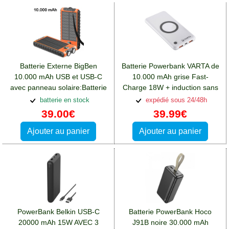
Batterie Externe BigBen
Batterie Powerbank VARTA de
10.000 mAh USB et USB-C
10.000 mAh grise Fast-
avec panneau solaire:Batterie
Charge 18W + induction sans
Xiaomi Redmi Note 12(5G)
fil:Batterie Xiaomi Redmi Note
batterie en stock
expédié sous 24/48h
12(5G)
39.00€
39.99€
Ajouter au panier
Ajouter au panier
PowerBank Belkin USB-C
Batterie PowerBank Hoco
20000 mAh 15W AVEC 3
J91B noire 30.000 mAh