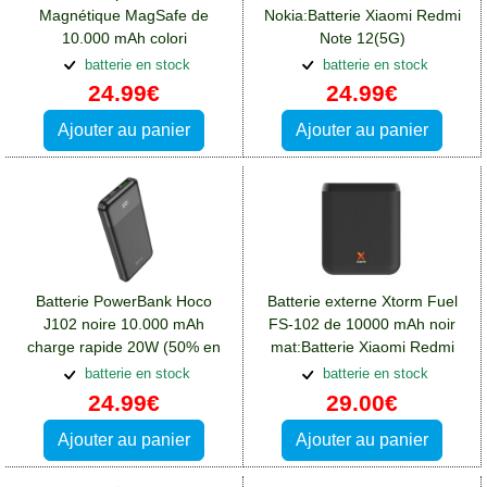
Magnétique MagSafe de
Nokia:Batterie Xiaomi Redmi
10.000 mAh colori
Note 12(5G)
Blanc:Batterie Xiaomi Redmi
batterie en stock
batterie en stock
Note 12(5G)
24.99€
24.99€
Ajouter au panier
Ajouter au panier
Batterie PowerBank Hoco
Batterie externe Xtorm Fuel
J102 noire 10.000 mAh
FS-102 de 10000 mAh noir
charge rapide 20W (50% en
mat:Batterie Xiaomi Redmi
30 min):Batterie Xiaomi Redmi
Note 12(5G)
batterie en stock
batterie en stock
Note 12(5G)
24.99€
29.00€
Ajouter au panier
Ajouter au panier