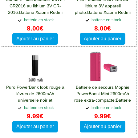
CR2016 au lithium 3V CR-
lithium 3V appareil
2016:Batterie Xiaomi Redmi
photo:Batterie Xiaomi Redmi
Note 12(5G)
Note 12(5G)
batterie en stock
batterie en stock
8.00€
8.00€
Ajouter au panier
Ajouter au panier
Puro PowerBank look rouge à
Batterie de secours Mophie
lèvres de 2600mAh
PowerBoost Mini 2600mAh
universelle noir et
rose extra-compacte:Batterie
argent:Batterie Xiaomi Redmi
Xiaomi Redmi Note 12(5G)
batterie en stock
batterie en stock
Note 12(5G)
9.99€
9.99€
Ajouter au panier
Ajouter au panier