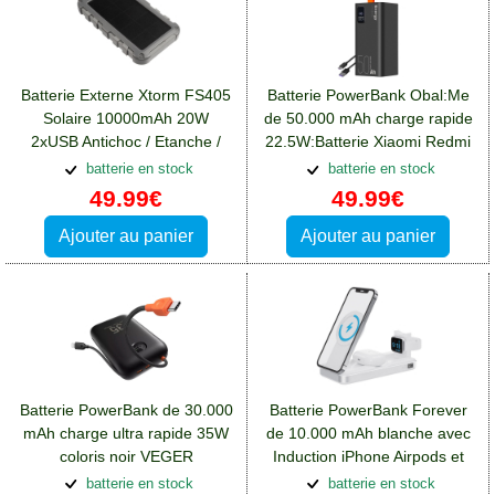
Batterie Externe Xtorm FS405
Batterie PowerBank Obal:Me
Solaire 10000mAh 20W
de 50.000 mAh charge rapide
2xUSB Antichoc / Etanche /
22.5W:Batterie Xiaomi Redmi
Lampe LED
Note 12(5G)
batterie en stock
batterie en stock
49.99€
49.99€
Ajouter au panier
Ajouter au panier
Batterie PowerBank de 30.000
Batterie PowerBank Forever
mAh charge ultra rapide 35W
de 10.000 mAh blanche avec
coloris noir VEGER
Induction iPhone Airpods et
W3018:Batterie Xiaomi Redmi
Watch
batterie en stock
batterie en stock