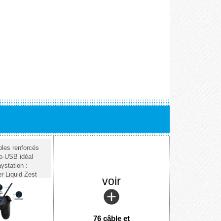
les renforcés
o-USB idéal
ystation :
r Liquid Zest
voir
76 câble et