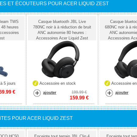
ES ET ÉCOUTEURS POUR ACER LIQUID ZEST
e Beam TWS
Casque bluetooth JBL Live
Casque bluetoo
u 48 heures
780NC noir à à réduction de bruit
680NC noir à à réd
Accessoires
ANC autonomie 80 heures :
ANC autonomie 
est
Accessoires Acer Liquid Zest
Accessoires Ace
à 5 jours
Accessoire en stock
Accessoire en
69.99
€
199.99 €
ajouter
ajouter
159.99
€
TES POUR ACER LIQUID ZEST
 HOCO HC50
Enceinte tout terrain JBL Clip 4
Enceinte tout ter