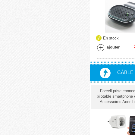
En stock
ajouter
CÂBLE 
Forcell prise conne
pilotable smartphone e
Accessoires Acer Li