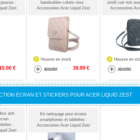
 pouces :
bandoulière coloris rose :
simili cuir noir av
quid Zest
Accessoires Acer Liquid Zest
Accessoires Ace
Housse en stock
Housse en st
15.00
€
39.99
€
ajouter
ajouter
TION ÉCRAN ET STICKERS POUR ACER LIQUID ZEST
box anti
Kit nettoyage pour écrans
écran
smartphones et tablettes :
lettes :
Accessoires Acer Liquid Zest
quid Zest