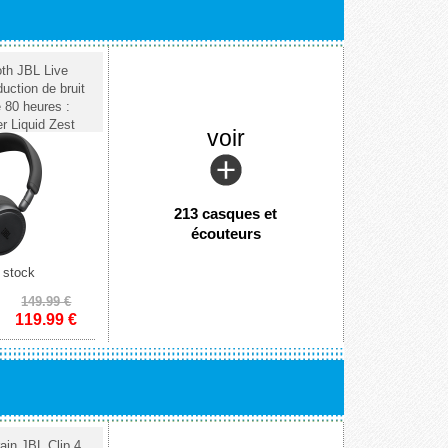
th JBL Live
uction de bruit
80 heures :
r Liquid Zest
voir
213 casques et
écouteurs
 stock
149.99 €
119.99
€
rain JBL Clip 4