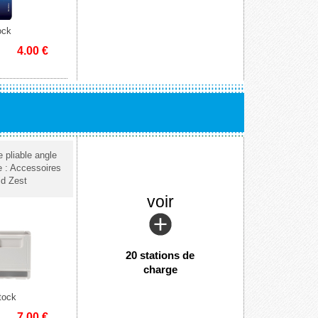
ock
4.00
€
e pliable angle
e : Accessoires
id Zest
voir
20 stations de
charge
tock
7.00
€