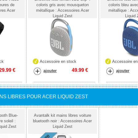
eures de
coloris gris avec mousqueton
coloris bleu av
res Acer
métallique : Accessoires Acer
métallique : Acc
Liquid Zest
Liquid 
ck
Accessoire en stock
Accessoire en
29.99
€
49.99
€
ajouter
ajouter
INS LIBRES POUR ACER LIQUID ZEST
tooth Blue-
Avantalk kit mains libres voiture
 soleil :
bluetooth noir : Accessoires Acer
quid Zest
Liquid Zest