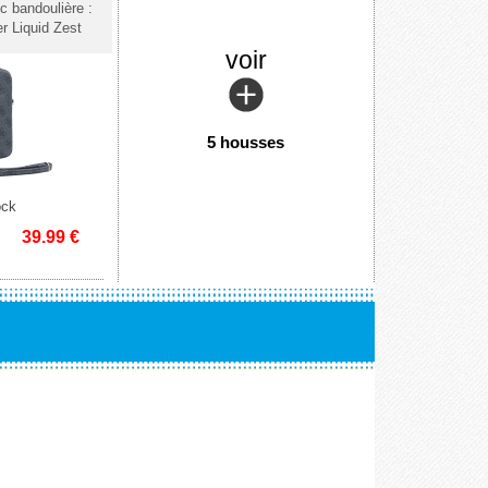
ec bandoulière :
r Liquid Zest
voir
5 housses
ock
39.99
€