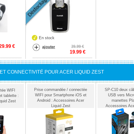
En stock
29.99
€
39.99 €
ajouter
19.99
€
ET CONNECTIVITÉ POUR ACER LIQUID ZEST
Prise commandée / connectée
SP-C10 deux câb
ctée WIFI
WIFI pour Smartphone iOS et
USB vers Micr
t tablette :
Android : Accessoires Acer
manettes Pla
quid Zest
Liquid Zest
Accessoires Ace