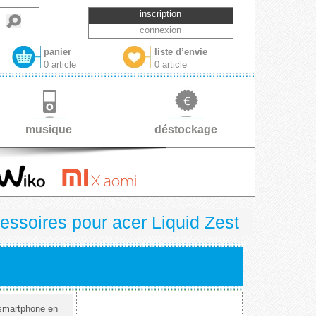
inscription
connexion
panier
liste d’envie
0 article
0 article
musique
déstockage
essoires pour acer Liquid Zest
smartphone en