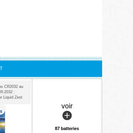
T
ips CR2032 au
CR-2032 :
r Liquid Zest
voir
87 batteries