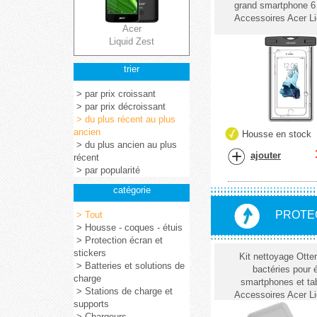
grand smartphone 6
Accessoires Acer Li
Acer
Liquid Zest
trier
> par prix croissant
> par prix décroissant
> du plus récent au plus
ancien
Housse en stock
> du plus ancien au plus
ajouter
récent
> par popularité
catégorie
PROTEC
> Tout
> Housse - coques - étuis
> Protection écran et
stickers
Kit nettoyage Otter
> Batteries et solutions de
bactéries pour 
charge
smartphones et tab
> Stations de charge et
Accessoires Acer Li
supports
> Chargeurs