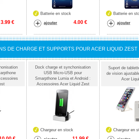
Batterie en stock
Batterie en st
3.99
€
4.00
€
ajouter
ajouter
NS DE CHARGE ET SUPPORTS POUR ACER LIQUID ZEST
honisation
Dock charge et synchonisation
Suport de tablett
arpthone
USB Micro-USB pour
de vision ajustabl
ccessoires
Smarpthone Lumia et Android :
Acer Liqu
est
Accessoires Acer Liquid Zest
k
Chargeur en stock
Chargeur en s
10.00
€
11.99
€