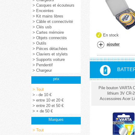
> Casques et écouteurs
> Enceintes
> Kit mains libres
> Câble et connectivité
> Clés usb
> Cartes mémoire
En stock
> Objets connectés
> Outils
ajouter
> Pièces détachées
> Claviers et stylets
> Supports voiture
> Pendentif
BATTER
> Chargeur
prix
Pile bouton VARTA 
> Tout
lithium 3V CR-2
> - de 10 €
Accessoires Acer Li
> entre 10 et 20 €
> entre 20 et 50 €
> + de 50 €
Marques
> Tout