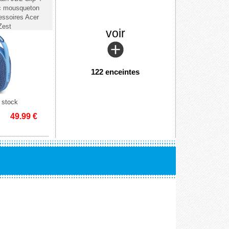
ec mousqueton
essoires Acer
Zest
voir
122 enceintes
 stock
49.99
€