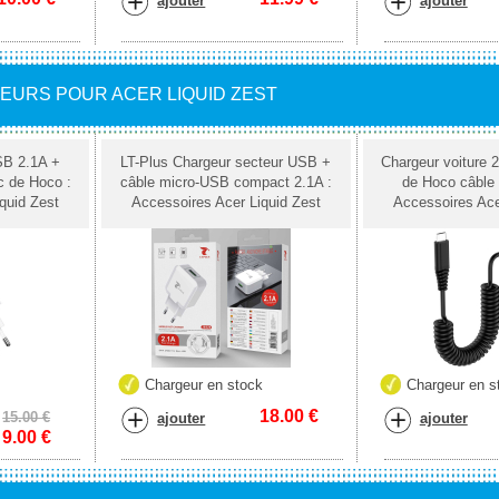
ajouter
ajouter
EURS POUR ACER LIQUID ZEST
SB 2.1A +
LT-Plus Chargeur secteur USB +
Chargeur voiture
c de Hoco :
câble micro-USB compact 2.1A :
de Hoco câble 
quid Zest
Accessoires Acer Liquid Zest
Accessoires Ace
k
Chargeur en stock
Chargeur en s
18.00
€
15.00 €
ajouter
ajouter
9.00
€