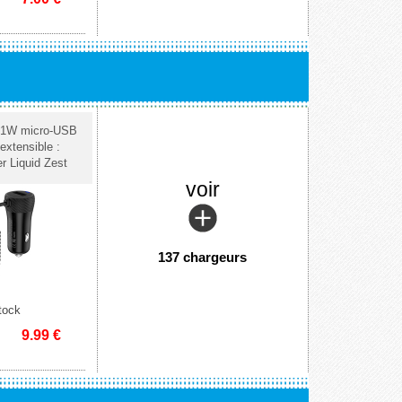
 21W micro-USB
extensible :
r Liquid Zest
voir
137 chargeurs
tock
9.99
€