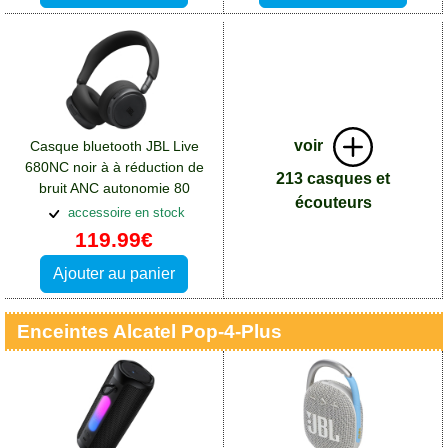
voir
Casque bluetooth JBL Live
680NC noir à à réduction de
213 casques et
bruit ANC autonomie 80
écouteurs
heures:Accessoires Alcatel
accessoire en stock
Pop 4 Plus
119.99€
Ajouter au panier
Enceintes Alcatel Pop-4-Plus