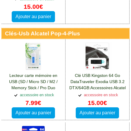
Pop 4 Plus
15.00€
Ajouter au panier
Clés-Usb Alcatel Pop-4-Plus
Lecteur carte mémoire en
Clé USB Kingston 64 Go
USB (SD / Micro SD / M2 /
DataTraveler Exodia USB 3.2
Memory Stick / Pro Duo
DTX/64GB:Accessoires Alcatel
/XD):Accessoires Alcatel Pop 4
Pop 4 Plus
accessoire en stock
accessoire en stock
Plus
7.99€
15.00€
Ajouter au panier
Ajouter au panier