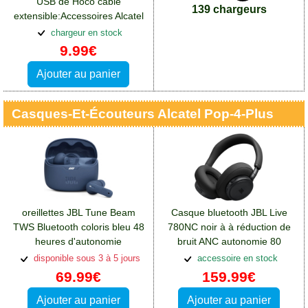
USB de Hoco câble
139 chargeurs
extensible:Accessoires Alcatel
Pop 4 Plus
chargeur en stock
9.99€
Ajouter au panier
Casques-Et-Écouteurs Alcatel Pop-4-Plus
oreillettes JBL Tune Beam
Casque bluetooth JBL Live
TWS Bluetooth coloris bleu 48
780NC noir à à réduction de
heures d'autonomie
bruit ANC autonomie 80
totale:Accessoires Alcatel Pop
heures:Accessoires Alcatel
disponible sous 3 à 5 jours
accessoire en stock
4 Plus
Pop 4 Plus
69.99€
159.99€
Ajouter au panier
Ajouter au panier