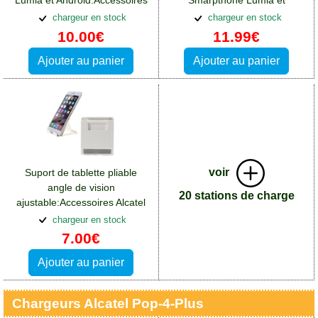
Lumia et Android:Accessoires
Smarpthone Lumia et
Alcatel Pop 4 Plus
Android:Accessoires Alcatel
chargeur en stock
chargeur en stock
Pop 4 Plus
10.00€
11.99€
Ajouter au panier
Ajouter au panier
voir
Suport de tablette pliable
angle de vision
20 stations de charge
ajustable:Accessoires Alcatel
Pop 4 Plus
chargeur en stock
7.00€
Ajouter au panier
Chargeurs Alcatel Pop-4-Plus