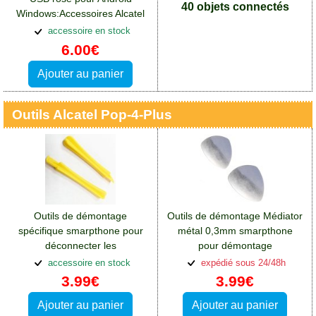
40 objets connectés
Windows:Accessoires Alcatel
Pop 4 Plus
accessoire en stock
6.00€
Ajouter au panier
Outils Alcatel Pop-4-Plus
Outils de démontage
Outils de démontage Médiator
spécifique smarpthone pour
métal 0,3mm smarpthone
déconnecter les
pour démontage
nappes:Accessoires Alcatel
écran:Accessoires Alcatel Pop
accessoire en stock
expédié sous 24/48h
Pop 4 Plus
4 Plus
3.99€
3.99€
Ajouter au panier
Ajouter au panier