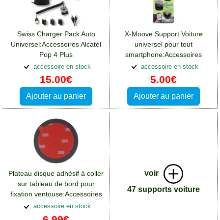
Swiss Charger Pack Auto
X-Moove Support Voiture
Universel:Accessoires Alcatel
universel pour tout
Pop 4 Plus
smartphone:Accessoires
Alcatel Pop 4 Plus
accessoire en stock
accessoire en stock
15.00€
5.00€
Ajouter au panier
Ajouter au panier
voir
Plateau disque adhésif à coller
sur tableau de bord pour
47 supports voiture
fixation ventouse:Accessoires
Alcatel Pop 4 Plus
accessoire en stock
6.99€