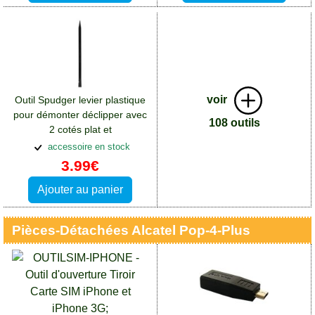
voir
Outil Spudger levier plastique
pour démonter déclipper avec
108 outils
2 cotés plat et
pointe:Accessoires Alcatel Pop
accessoire en stock
4 Plus
3.99€
Ajouter au panier
Pièces-Détachées Alcatel Pop-4-Plus