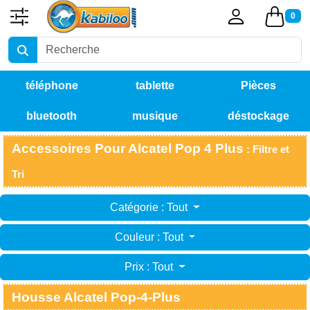
0
téléphone
tablette
Pièces
bluetooth
musique
déstockage
détachées
Accessoires Pour Alcatel Pop 4 Plus
: Filtre et
Tri
Catégorie : Tout
Couleur : Tout
Prix : Tout
Housse Alcatel Pop-4-Plus