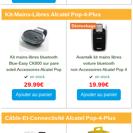
Kit-Mains-Libres Alcatel Pop-4-Plus
Déstockage
Kit mains-libres bluetooth
Avantalk kit mains libres
Blue-Easy CK800 sur pare
voiture bluetooth
soleil:Accessoires Alcatel Pop
noir:Accessoires Alcatel Pop 4
4 Plus
Plus
en stock
en stock
29.99€
19.99€
Ajouter au panier
Ajouter au panier
Câble-Et-Connectivité Alcatel Pop-4-Plus