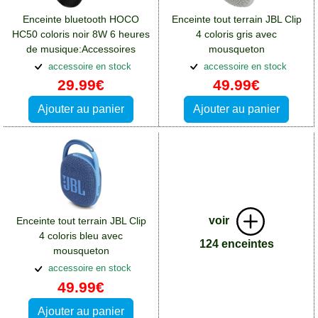
Enceinte bluetooth HOCO
Enceinte tout terrain JBL Clip
HC50 coloris noir 8W 6 heures
4 coloris gris avec
de musique:Accessoires
mousqueton
Alcatel Pop 4 Plus
métallique:Accessoires Alcatel
accessoire en stock
accessoire en stock
Pop 4 Plus
29.99€
49.99€
Ajouter au panier
Ajouter au panier
voir
Enceinte tout terrain JBL Clip
4 coloris bleu avec
124 enceintes
mousqueton
métallique:Accessoires Alcatel
accessoire en stock
Pop 4 Plus
49.99€
Ajouter au panier