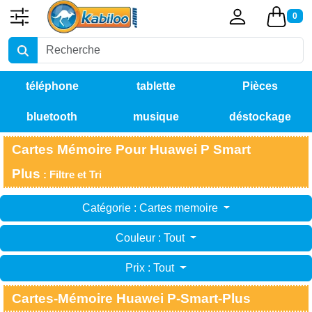
0
téléphone
tablette
Pièces
bluetooth
musique
déstockage
détachées
Cartes Mémoire Pour Huawei P Smart
Plus
: Filtre et Tri
Catégorie : Cartes memoire
Couleur : Tout
Prix : Tout
Cartes-Mémoire Huawei P-Smart-Plus