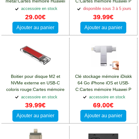
métal:Cartes mémoire Huawei
C:Cartes mémoire Huawei P
P Smart Plus
Smart Plus
accessoire en stock
disponible sous 3 à 5 jours
29.00€
39.99€
Ajouter au panier
Ajouter au panier
Boitier pour disque M2 et
Clé stockage mémoire iDiskk
NVMe externe en USB-C
64 Go iPhone iOS et USB-
coloris rouge:Cartes mémoire
C:Cartes mémoire Huawei P
Huawei P Smart Plus
Smart Plus
accessoire en stock
accessoire en stock
39.99€
69.00€
Ajouter au panier
Ajouter au panier