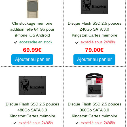
Clé stockage mémoire
Disque Flash SSD 2.5 pouces
additionnelle 64 Go pour
240Go SATA 3.0
iPhone iOS Android
Kingston:Cartes mémoire
ordinateurs USB
Huawei P Smart Plus
accessoire en stock
expédié sous 24/48h
69.99€
79.00€
Ajouter au panier
Ajouter au panier
Disque Flash SSD 2.5 pouces
Disque Flash SSD 2.5 pouces
480Go SATA 3.0
960Go SATA 3.0
Kingston:Cartes mémoire
Kingston:Cartes mémoire
Huawei P Smart Plus
Huawei P Smart Plus
expédié sous 24/48h
expédié sous 24/48h