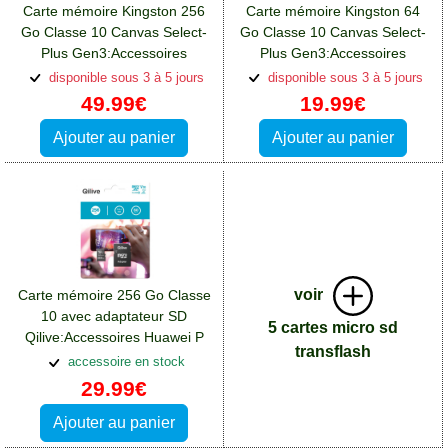
Carte mémoire Kingston 256
Carte mémoire Kingston 64
Go Classe 10 Canvas Select-
Go Classe 10 Canvas Select-
Plus Gen3:Accessoires
Plus Gen3:Accessoires
Huawei P Smart Plus
Huawei P Smart Plus
disponible sous 3 à 5 jours
disponible sous 3 à 5 jours
49.99€
19.99€
Ajouter au panier
Ajouter au panier
voir
Carte mémoire 256 Go Classe
10 avec adaptateur SD
5 cartes micro sd
Qilive:Accessoires Huawei P
transflash
Smart Plus
accessoire en stock
29.99€
Ajouter au panier