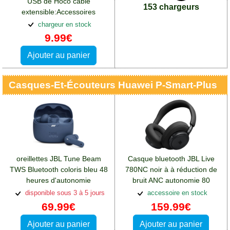
USB de Hoco câble
153 chargeurs
extensible:Accessoires
Huawei P Smart Plus
chargeur en stock
9.99€
Ajouter au panier
Casques-Et-Écouteurs Huawei P-Smart-Plus
oreillettes JBL Tune Beam
Casque bluetooth JBL Live
TWS Bluetooth coloris bleu 48
780NC noir à à réduction de
heures d'autonomie
bruit ANC autonomie 80
totale:Accessoires Huawei P
heures
disponible sous 3 à 5 jours
accessoire en stock
Smart Plus
69.99€
159.99€
Ajouter au panier
Ajouter au panier