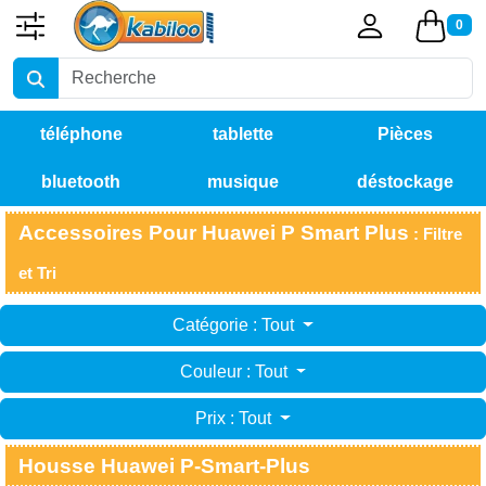
0
téléphone
tablette
Pièces
bluetooth
musique
déstockage
détachées
Accessoires Pour Huawei P Smart Plus
: Filtre
et Tri
Catégorie : Tout
Couleur : Tout
Prix : Tout
Housse Huawei P-Smart-Plus