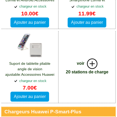
Lumia et Android:Accessoires
Smarpthone Lumia et
Huawei P Smart Plus
Android:Accessoires Huawei P
chargeur en stock
chargeur en stock
Smart Plus
10.00€
11.99€
Ajouter au panier
Ajouter au panier
voir
Suport de tablette pliable
angle de vision
20 stations de charge
ajustable:Accessoires Huawei
P Smart Plus
chargeur en stock
7.00€
Ajouter au panier
Chargeurs Huawei P-Smart-Plus