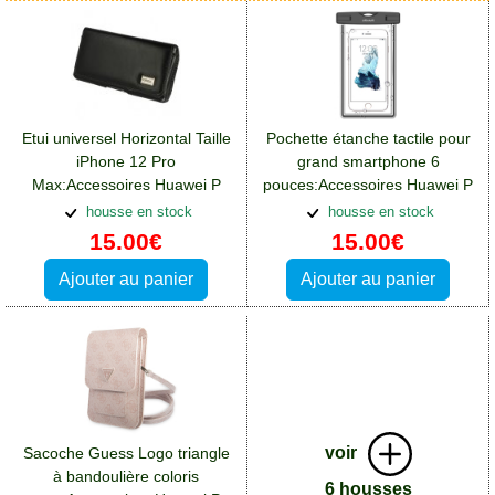
Etui universel Horizontal Taille
Pochette étanche tactile pour
iPhone 12 Pro
grand smartphone 6
Max:Accessoires Huawei P
pouces:Accessoires Huawei P
Smart Plus
Smart Plus
housse en stock
housse en stock
15.00€
15.00€
Ajouter au panier
Ajouter au panier
voir
Sacoche Guess Logo triangle
à bandoulière coloris
6 housses