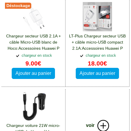
Déstockage
Chargeur secteur USB 2.1A +
LT-Plus Chargeur secteur USB
câble Micro-USB blanc de
+ câble micro-USB compact
Hoco:Accessoires Huawei P
2.1A:Accessoires Huawei P
Smart Plus
Smart Plus
chargeur en stock
chargeur en stock
9.00€
18.00€
Ajouter au panier
Ajouter au panier
voir
Chargeur voiture 21W micro-