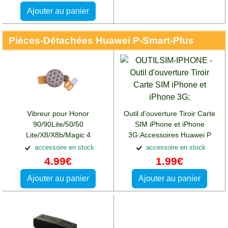
Ajouter au panier
Pièces-Détachées Huawei P-Smart-Plus
Vibreur pour Honor
Outil d'ouverture Tiroir Carte
90/90Lite/50/50
SIM iPhone et iPhone
Lite/X8/X8b/Magic 4
3G:Accessoires Huawei P
lite/X8(5G)/X8a/70 Lite/Magic
Smart Plus
accessoire en stock
accessoire en stock
6 lite
4.99€
1.99€
Ajouter au panier
Ajouter au panier