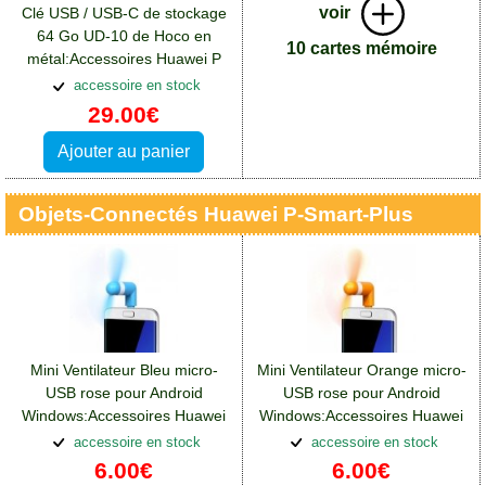
voir
Clé USB / USB-C de stockage
64 Go UD-10 de Hoco en
10 cartes mémoire
métal:Accessoires Huawei P
Smart Plus
accessoire en stock
29.00€
Ajouter au panier
Objets-Connectés Huawei P-Smart-Plus
Mini Ventilateur Bleu micro-
Mini Ventilateur Orange micro-
USB rose pour Android
USB rose pour Android
Windows:Accessoires Huawei
Windows:Accessoires Huawei
P Smart Plus
P Smart Plus
accessoire en stock
accessoire en stock
6.00€
6.00€