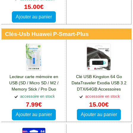
Huawei P Smart Plus
15.00€
Ajouter au panier
Clés-Usb Huawei P-Smart-Plus
Lecteur carte mémoire en
Clé USB Kingston 64 Go
USB (SD / Micro SD / M2 /
DataTraveler Exodia USB 3.2
Memory Stick / Pro Duo
DTX/64GB:Accessoires
/XD):Accessoires Huawei P
Huawei P Smart Plus
accessoire en stock
accessoire en stock
Smart Plus
7.99€
15.00€
Ajouter au panier
Ajouter au panier