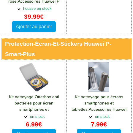
rose:Accessoires Huawei P
Smart Plus
housse en stock
39.99€
Ajouter au panier
Protection-Écran-Et-Stickers Huawei P-
Smart-Plus
Kit nettoyage Otterbox anti
Kit nettoyage pour écrans
bactéries pour écran
smartphones et
smartphones et
tablettes:Accessoires Huawei
tablettes:Accessoires Huawei
P Smart Plus
en stock
en stock
P Smart Plus
6.99€
7.99€