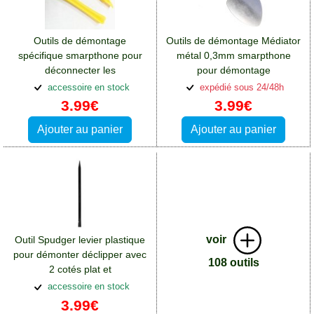
Outils de démontage
Outils de démontage Médiator
spécifique smarpthone pour
métal 0,3mm smarpthone
déconnecter les
pour démontage
nappes:Accessoires Huawei P
écran:Accessoires Huawei P
accessoire en stock
expédié sous 24/48h
Smart Plus
Smart Plus
3.99€
3.99€
Ajouter au panier
Ajouter au panier
voir
Outil Spudger levier plastique
pour démonter déclipper avec
108 outils
2 cotés plat et
pointe:Accessoires Huawei P
accessoire en stock
Smart Plus
3.99€