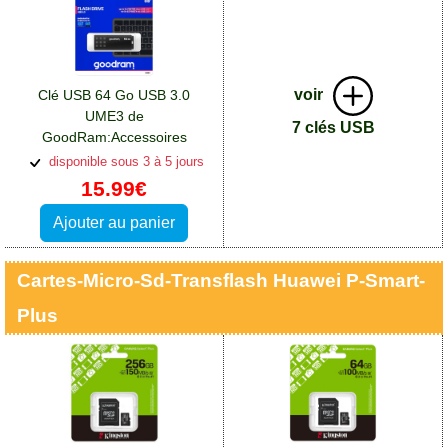
voir
Clé USB 64 Go USB 3.0
UME3 de
7 clés USB
GoodRam:Accessoires
Huawei P Smart Plus
disponible sous 3 à 5 jours
15.99€
Ajouter au panier
Cartes-Micro-Sd-Transflash Huawei P-Smart-
Plus