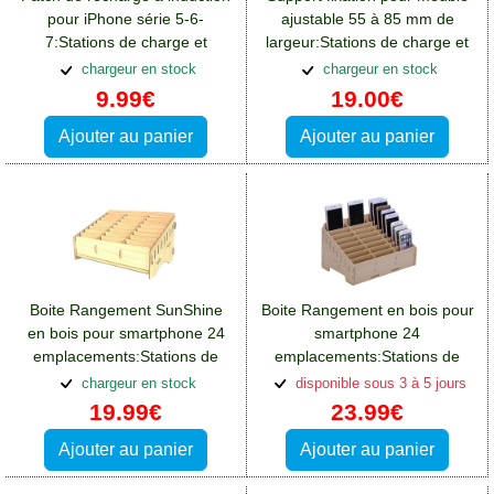
pour iPhone série 5-6-
ajustable 55 à 85 mm de
7:Stations de charge et
largeur:Stations de charge et
supports Sony Xperia L3
supports Sony Xperia L3
chargeur en stock
chargeur en stock
9.99€
19.00€
Ajouter au panier
Ajouter au panier
Boite Rangement SunShine
Boite Rangement en bois pour
en bois pour smartphone 24
smartphone 24
emplacements:Stations de
emplacements:Stations de
charge et supports Sony
charge et supports Sony
chargeur en stock
disponible sous 3 à 5 jours
Xperia L3
Xperia L3
19.99€
23.99€
Ajouter au panier
Ajouter au panier