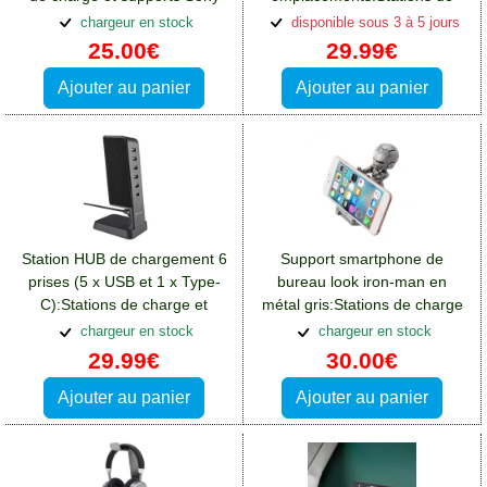
Xperia L3
charge et supports Sony
chargeur en stock
disponible sous 3 à 5 jours
Xperia L3
25.00€
29.99€
Ajouter au panier
Ajouter au panier
Station HUB de chargement 6
Support smartphone de
prises (5 x USB et 1 x Type-
bureau look iron-man en
C):Stations de charge et
métal gris:Stations de charge
supports Sony Xperia L3
et supports Sony Xperia L3
chargeur en stock
chargeur en stock
29.99€
30.00€
Ajouter au panier
Ajouter au panier