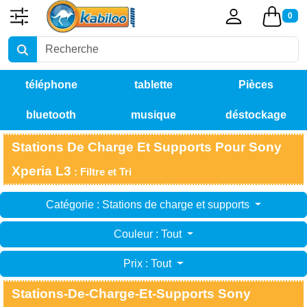
0
téléphone
tablette
Pièces
bluetooth
musique
déstockage
détachées
Stations De Charge Et Supports Pour Sony
Xperia L3
: Filtre et Tri
Catégorie : Stations de charge et supports
Couleur : Tout
Prix : Tout
Stations-De-Charge-Et-Supports Sony