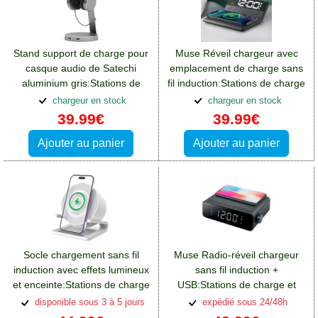
Stand support de charge pour
Muse Réveil chargeur avec
casque audio de Satechi
emplacement de charge sans
aluminium gris:Stations de
fil induction:Stations de charge
charge et supports Sony
et supports Sony Xperia L3
chargeur en stock
chargeur en stock
Xperia L3
39.99€
39.99€
Ajouter au panier
Ajouter au panier
Socle chargement sans fil
Muse Radio-réveil chargeur
induction avec effets lumineux
sans fil induction +
et enceinte:Stations de charge
USB:Stations de charge et
et supports Sony Xperia L3
supports Sony Xperia L3
disponible sous 3 à 5 jours
expédié sous 24/48h