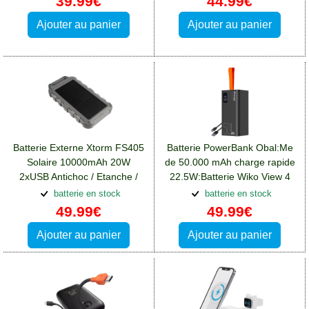
39.99€
44.99€
Ajouter au panier
Ajouter au panier
Batterie Externe Xtorm FS405
Batterie PowerBank Obal:Me
Solaire 10000mAh 20W
de 50.000 mAh charge rapide
2xUSB Antichoc / Etanche /
22.5W:Batterie Wiko View 4
Lampe LED:Batterie Wiko
Lite
batterie en stock
batterie en stock
View 4 Lite
49.99€
49.99€
Ajouter au panier
Ajouter au panier