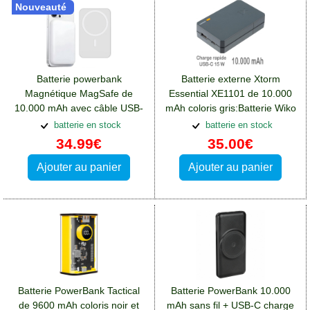
Nouveauté
Batterie powerbank
Batterie externe Xtorm
Magnétique MagSafe de
Essential XE1101 de 10.000
10.000 mAh avec câble USB-
mAh coloris gris:Batterie Wiko
C:Batterie Wiko View 4 Lite
View 4 Lite
batterie en stock
batterie en stock
34.99€
35.00€
Ajouter au panier
Ajouter au panier
Batterie PowerBank Tactical
Batterie PowerBank 10.000
de 9600 mAh coloris noir et
mAh sans fil + USB-C charge