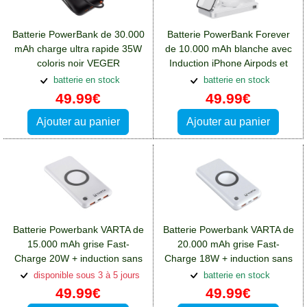
Batterie PowerBank de 30.000
Batterie PowerBank Forever
mAh charge ultra rapide 35W
de 10.000 mAh blanche avec
coloris noir VEGER
Induction iPhone Airpods et
W3018:Batterie Wiko View 4
Watch:Batterie Wiko View 4
batterie en stock
batterie en stock
Lite
Lite
49.99€
49.99€
Ajouter au panier
Ajouter au panier
Batterie Powerbank VARTA de
Batterie Powerbank VARTA de
15.000 mAh grise Fast-
20.000 mAh grise Fast-
Charge 20W + induction sans
Charge 18W + induction sans
fil:Batterie Wiko View 4 Lite
fil:Batterie Wiko View 4 Lite
disponible sous 3 à 5 jours
batterie en stock
49.99€
49.99€