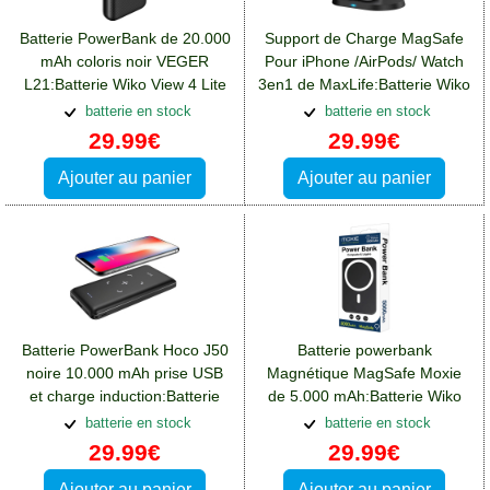
Batterie PowerBank de 20.000
Support de Charge MagSafe
mAh coloris noir VEGER
Pour iPhone /AirPods/ Watch
L21:Batterie Wiko View 4 Lite
3en1 de MaxLife:Batterie Wiko
View 4 Lite
batterie en stock
batterie en stock
29.99€
29.99€
Ajouter au panier
Ajouter au panier
Batterie PowerBank Hoco J50
Batterie powerbank
noire 10.000 mAh prise USB
Magnétique MagSafe Moxie
et charge induction:Batterie
de 5.000 mAh:Batterie Wiko
Wiko View 4 Lite
View 4 Lite
batterie en stock
batterie en stock
29.99€
29.99€
Ajouter au panier
Ajouter au panier