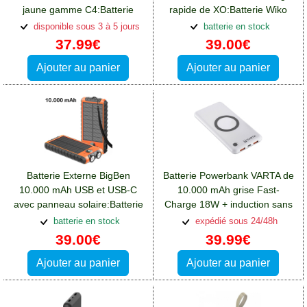
jaune gamme C4:Batterie
rapide de XO:Batterie Wiko
Wiko View 4 Lite
View 4 Lite
disponible sous 3 à 5 jours
batterie en stock
37.99€
39.00€
Ajouter au panier
Ajouter au panier
Batterie Externe BigBen
Batterie Powerbank VARTA de
10.000 mAh USB et USB-C
10.000 mAh grise Fast-
avec panneau solaire:Batterie
Charge 18W + induction sans
Wiko View 4 Lite
fil:Batterie Wiko View 4 Lite
batterie en stock
expédié sous 24/48h
39.00€
39.99€
Ajouter au panier
Ajouter au panier