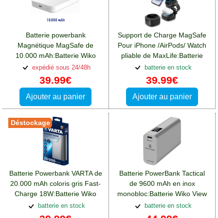
Batterie powerbank
Support de Charge MagSafe
Magnétique MagSafe de
Pour iPhone /AirPods/ Watch
10.000 mAh:Batterie Wiko
pliable de MaxLife:Batterie
View 4 Lite
Wiko View 4 Lite
expédié sous 24/48h
batterie en stock
39.99€
39.99€
Ajouter au panier
Ajouter au panier
Déstockage
Batterie Powerbank VARTA de
Batterie PowerBank Tactical
20.000 mAh coloris gris Fast-
de 9600 mAh en inox
Charge 18W:Batterie Wiko
monobloc:Batterie Wiko View
View 4 Lite
4 Lite
batterie en stock
batterie en stock