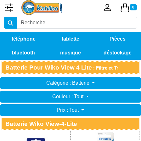
0
téléphone
tablette
Pièces
bluetooth
musique
déstockage
détachées
Batterie Pour Wiko View 4 Lite
: Filtre et Tri
Catégorie : Batterie
Couleur : Tout
Prix : Tout
Batterie Wiko View-4-Lite