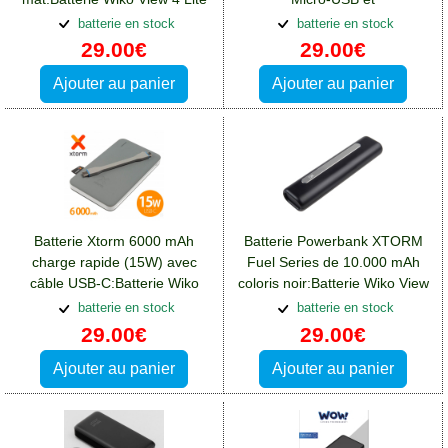
Induction:Batterie Wiko View 4
batterie en stock
batterie en stock
Lite
29.00€
29.00€
Ajouter au panier
Ajouter au panier
Batterie Xtorm 6000 mAh
Batterie Powerbank XTORM
charge rapide (15W) avec
Fuel Series de 10.000 mAh
câble USB-C:Batterie Wiko
coloris noir:Batterie Wiko View
View 4 Lite
4 Lite
batterie en stock
batterie en stock
29.00€
29.00€
Ajouter au panier
Ajouter au panier