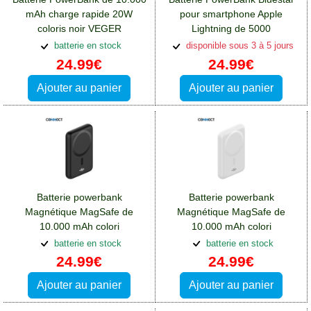
mAh charge rapide 20W
pour smartphone Apple
coloris noir VEGER
Lightning de 5000
S10:Batterie Wiko View 4 Lite
mAh:Batterie Wiko View 4 Lite
batterie en stock
disponible sous 3 à 5 jours
24.99€
24.99€
Ajouter au panier
Ajouter au panier
Batterie powerbank
Batterie powerbank
Magnétique MagSafe de
Magnétique MagSafe de
10.000 mAh colori
10.000 mAh colori
noir:Batterie Wiko View 4 Lite
Blanc:Batterie Wiko View 4
batterie en stock
batterie en stock
Lite
24.99€
24.99€
Ajouter au panier
Ajouter au panier