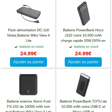
Pack alimentation DC-11K
Batterie PowerBank Hoco
Nokia:Batterie Wiko View 4
J102 noire 10.000 mAh
Lite
charge rapide 20W (50% en
30 min):Batterie Wiko View 4
batterie en stock
batterie en stock
Lite
24.99€
24.99€
Ajouter au panier
Ajouter au panier
Batterie externe Xtorm Fuel
Batterie PowerBank TOTU de
FS-102 de 10000 mAh noir
10.000 mAh noire USB-C et
mat:Batterie Wiko View 4 Lite
Micro-USB et