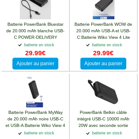
Batterie PowerBank Bluestar
Batterie PowerBank WOW de
de 20.000 mAh blanche USB-
20.000 mAh USB-A et USB-
C POWER-DELIVERY
C:Batterie Wiko View 4 Lite
10W:Batterie Wiko View 4 Lite
batterie en stock
batterie en stock
29.99€
29.99€
Ajouter au panier
Ajouter au panier
Batterie PowerBank MyWay
PowerBank Belkin câble
de 20.000 mAh noire USB-C
intégré USB-C 10000 mAh
et USB-A:Batterie Wiko View 4
20W avec seconde sortie
Lite
USB-C:Batterie Wiko View 4
batterie en stock
batterie en stock
Lite