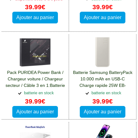
39.99€
39.99€
Ajouter au panier
Ajouter au panier
Pack PURIDEA Power Bank /
Batterie Samsung BatteryPack
Chargeur voiture / Chargeur
10.000 mAh en USB-C
secteur / Câble 3 en 1:Batterie
Charge rapide 25W EB-
Wiko View 4 Lite
P3400XUEGEU:Batterie Wiko
batterie en stock
batterie en stock
View 4 Lite
39.99€
39.99€
Ajouter au panier
Ajouter au panier