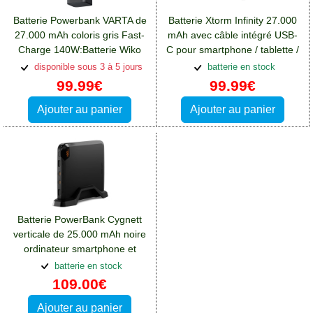
Batterie Powerbank VARTA de
Batterie Xtorm Infinity 27.000
27.000 mAh coloris gris Fast-
mAh avec câble intégré USB-
Charge 140W:Batterie Wiko
C pour smartphone / tablette /
View 4 Lite
ordinateur
disponible sous 3 à 5 jours
batterie en stock
99.99€
99.99€
Ajouter au panier
Ajouter au panier
Batterie PowerBank Cygnett
verticale de 25.000 mAh noire
ordinateur smartphone et
tablette:Batterie Wiko View 4
batterie en stock
Lite
109.00€
Ajouter au panier