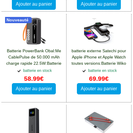
Ajouter au panier
Ajouter au panier
Nouveauté
Batterie PowerBank Obal:Me
batterie externe Satechi pour
CablePulse de 50.000 mAh
Apple iPhone et Apple Watch
charge rapide 22.5W:Batterie
toutes versions:Batterie Wiko
Wiko View 4 Lite
View 4 Lite
batterie en stock
batterie en stock
58.99€
69.99€
Ajouter au panier
Ajouter au panier