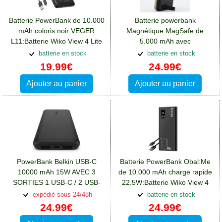
Batterie PowerBank de 10.000
Batterie powerbank
mAh coloris noir VEGER
Magnétique MagSafe de
L11:Batterie Wiko View 4 Lite
5.000 mAh avec
béquille:Batterie Wiko View 4
batterie en stock
batterie en stock
Lite
19.99€
24.99€
Ajouter au panier
Ajouter au panier
PowerBank Belkin USB-C
Batterie PowerBank Obal:Me
10000 mAh 15W AVEC 3
de 10.000 mAh charge rapide
SORTIES 1 USB-C / 2 USB-
22.5W:Batterie Wiko View 4
A:Batterie Wiko View 4 Lite
Lite
expédié sous 24/48h
batterie en stock
24.99€
24.99€