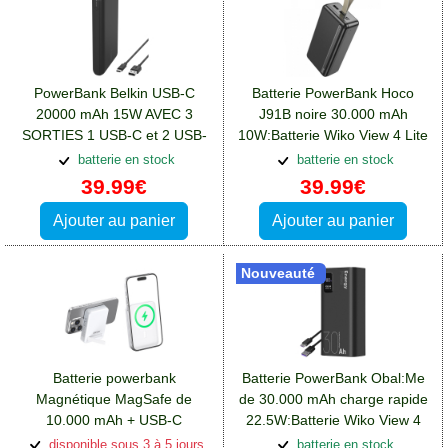
PowerBank Belkin USB-C
Batterie PowerBank Hoco
20000 mAh 15W AVEC 3
J91B noire 30.000 mAh
SORTIES 1 USB-C et 2 USB-
10W:Batterie Wiko View 4 Lite
A:Batterie Wiko View 4 Lite
batterie en stock
batterie en stock
39.99€
39.99€
Ajouter au panier
Ajouter au panier
Nouveauté
Batterie powerbank
Batterie PowerBank Obal:Me
Magnétique MagSafe de
de 30.000 mAh charge rapide
10.000 mAh + USB-C
22.5W:Batterie Wiko View 4
20W:Batterie Wiko View 4 Lite
Lite
disponible sous 3 à 5 jours
batterie en stock