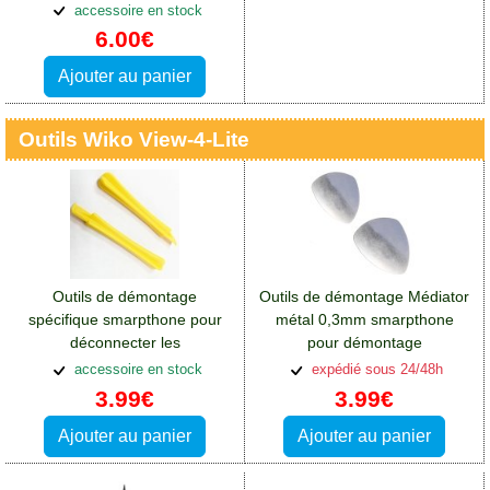
View 4 Lite
accessoire en stock
6.00€
Ajouter au panier
Outils Wiko View-4-Lite
Outils de démontage
Outils de démontage Médiator
spécifique smarpthone pour
métal 0,3mm smarpthone
déconnecter les
pour démontage
nappes:Accessoires Wiko
écran:Accessoires Wiko View
accessoire en stock
expédié sous 24/48h
View 4 Lite
4 Lite
3.99€
3.99€
Ajouter au panier
Ajouter au panier