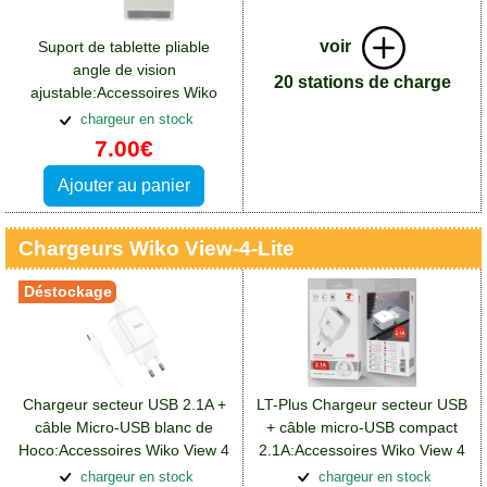
voir
Suport de tablette pliable
angle de vision
20 stations de charge
ajustable:Accessoires Wiko
View 4 Lite
chargeur en stock
7.00€
Ajouter au panier
Chargeurs Wiko View-4-Lite
Déstockage
Chargeur secteur USB 2.1A +
LT-Plus Chargeur secteur USB
câble Micro-USB blanc de
+ câble micro-USB compact
Hoco:Accessoires Wiko View 4
2.1A:Accessoires Wiko View 4
Lite
Lite
chargeur en stock
chargeur en stock