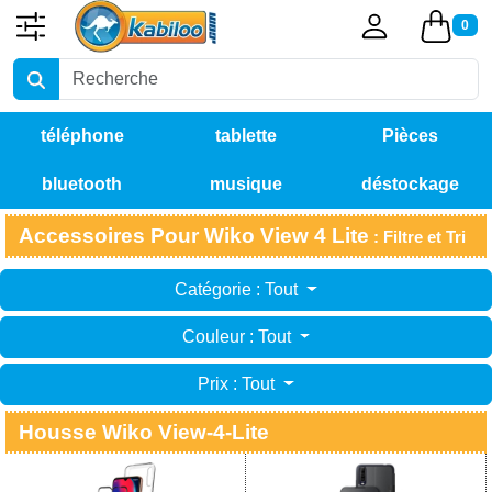
0
téléphone
tablette
Pièces
bluetooth
musique
déstockage
détachées
Accessoires Pour Wiko View 4 Lite
: Filtre et Tri
Catégorie : Tout
Couleur : Tout
Prix : Tout
Housse Wiko View-4-Lite