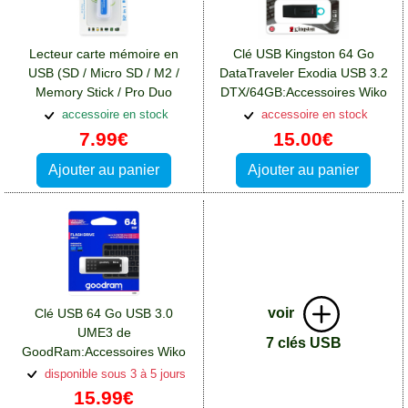
Lecteur carte mémoire en
Clé USB Kingston 64 Go
USB (SD / Micro SD / M2 /
DataTraveler Exodia USB 3.2
Memory Stick / Pro Duo
DTX/64GB:Accessoires Wiko
/XD):Accessoires Wiko View 4
View 4 Lite
accessoire en stock
accessoire en stock
Lite
7.99€
15.00€
Ajouter au panier
Ajouter au panier
voir
Clé USB 64 Go USB 3.0
UME3 de
7 clés USB
GoodRam:Accessoires Wiko
View 4 Lite
disponible sous 3 à 5 jours
15.99€