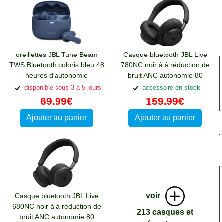
oreillettes JBL Tune Beam
Casque bluetooth JBL Live
TWS Bluetooth coloris bleu 48
780NC noir à à réduction de
heures d'autonomie
bruit ANC autonomie 80
totale:Accessoires Wiko View
heures:Accessoires Wiko View
disponible sous 3 à 5 jours
accessoire en stock
4 Lite
4 Lite
69.99€
159.99€
Ajouter au panier
Ajouter au panier
voir
Casque bluetooth JBL Live
680NC noir à à réduction de
213 casques et
bruit ANC autonomie 80