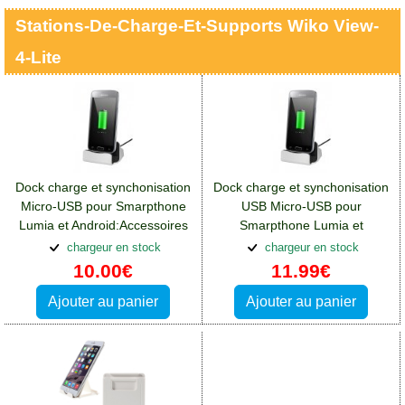
Stations-De-Charge-Et-Supports Wiko View-
4-Lite
Dock charge et synchonisation
Dock charge et synchonisation
Micro-USB pour Smarpthone
USB Micro-USB pour
Lumia et Android:Accessoires
Smarpthone Lumia et
Wiko View 4 Lite
Android:Accessoires Wiko
chargeur en stock
chargeur en stock
View 4 Lite
10.00€
11.99€
Ajouter au panier
Ajouter au panier