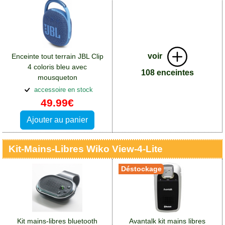
voir
Enceinte tout terrain JBL Clip
4 coloris bleu avec
108 enceintes
mousqueton
métallique:Accessoires Wiko
accessoire en stock
View 4 Lite
49.99€
Ajouter au panier
Kit-Mains-Libres Wiko View-4-Lite
Déstockage
Kit mains-libres bluetooth
Avantalk kit mains libres