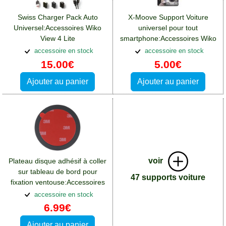
Swiss Charger Pack Auto
X-Moove Support Voiture
Universel:Accessoires Wiko
universel pour tout
View 4 Lite
smartphone:Accessoires Wiko
View 4 Lite
accessoire en stock
accessoire en stock
15.00€
5.00€
Ajouter au panier
Ajouter au panier
voir
Plateau disque adhésif à coller
sur tableau de bord pour
47 supports voiture
fixation ventouse:Accessoires
Wiko View 4 Lite
accessoire en stock
6.99€
Ajouter au panier