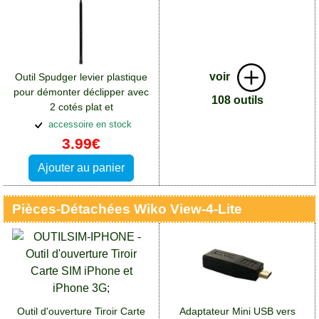
voir
Outil Spudger levier plastique
pour démonter déclipper avec
108 outils
2 cotés plat et
pointe:Accessoires Wiko View
accessoire en stock
4 Lite
3.99€
Ajouter au panier
Pièces-Détachées Wiko View-4-Lite
Outil d'ouverture Tiroir Carte
Adaptateur Mini USB vers