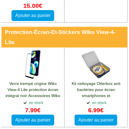
15.00€
Ajouter au panier
Protection-Écran-Et-Stickers Wiko View-4-
Lite
Verre trempé origine Wiko
Kit nettoyage Otterbox anti
View-4 Lite protection écran
bactéries pour écran
intégral noir:Accessoires Wiko
smartphones et
View 4 Lite
tablettes:Accessoires Wiko
en stock
en stock
View 4 Lite
7.99€
6.99€
Ajouter au panier
Ajouter au panier