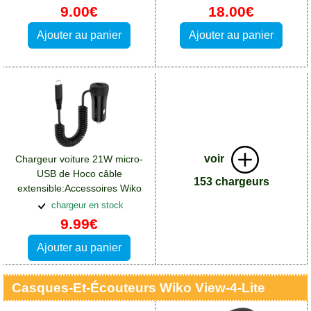
9.00€
18.00€
Ajouter au panier
Ajouter au panier
voir
Chargeur voiture 21W micro-
USB de Hoco câble
153 chargeurs
extensible:Accessoires Wiko
View 4 Lite
chargeur en stock
9.99€
Ajouter au panier
Casques-Et-Écouteurs Wiko View-4-Lite