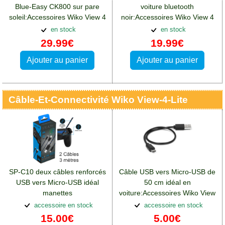
Blue-Easy CK800 sur pare
voiture bluetooth
soleil:Accessoires Wiko View 4
noir:Accessoires Wiko View 4
Lite
Lite
en stock
en stock
29.99€
19.99€
Ajouter au panier
Ajouter au panier
Câble-Et-Connectivité Wiko View-4-Lite
SP-C10 deux câbles renforcés
Câble USB vers Micro-USB de
USB vers Micro-USB idéal
50 cm idéal en
manettes
voiture:Accessoires Wiko View
Playstation:Accessoires Wiko
4 Lite
accessoire en stock
accessoire en stock
View 4 Lite
15.00€
5.00€