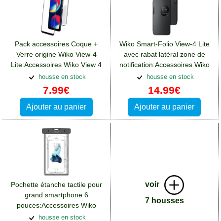
Pack accessoires Coque +
Wiko Smart-Folio View-4 Lite
Verre origine Wiko View-4
avec rabat latéral zone de
Lite:Accessoires Wiko View 4
notification:Accessoires Wiko
Lite
View 4 Lite
housse en stock
housse en stock
7.99€
14.99€
Ajouter au panier
Ajouter au panier
voir
Pochette étanche tactile pour
grand smartphone 6
7 housses
pouces:Accessoires Wiko
View 4 Lite
housse en stock