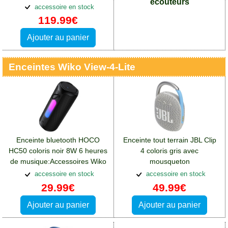
écouteurs
heures:Accessoires Wiko View
accessoire en stock
4 Lite
119.99€
Ajouter au panier
Enceintes Wiko View-4-Lite
Enceinte bluetooth HOCO
Enceinte tout terrain JBL Clip
HC50 coloris noir 8W 6 heures
4 coloris gris avec
de musique:Accessoires Wiko
mousqueton
View 4 Lite
métallique:Accessoires Wiko
accessoire en stock
accessoire en stock
View 4 Lite
29.99€
49.99€
Ajouter au panier
Ajouter au panier