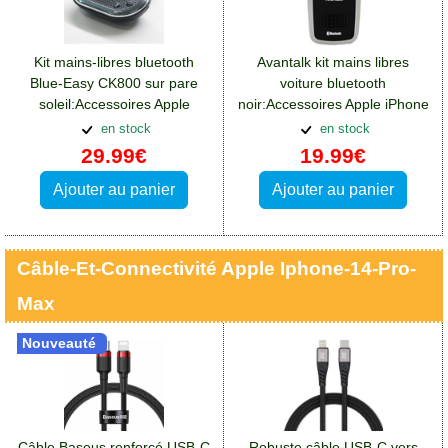
Kit mains-libres bluetooth
Avantalk kit mains libres
Blue-Easy CK800 sur pare
voiture bluetooth
soleil:Accessoires Apple
noir:Accessoires Apple iPhone
iPhone 14 Pro Max
14 Pro Max
en stock
en stock
29.99€
19.99€
Ajouter au panier
Ajouter au panier
Câble-Et-Connectivité Apple Iphone-14-Pro-
Max
Nouveauté
Câble Baseus renforcé USB-C
Robuste câble USB-C vers