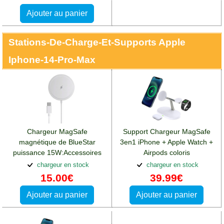
Ajouter au panier
Stations-De-Charge-Et-Supports Apple
Iphone-14-Pro-Max
Chargeur MagSafe
Support Chargeur MagSafe
magnétique de BlueStar
3en1 iPhone + Apple Watch +
puissance 15W:Accessoires
Airpods coloris
Apple iPhone 14 Pro Max
blanc:Accessoires Apple
chargeur en stock
chargeur en stock
iPhone 14 Pro Max
15.00€
39.99€
Ajouter au panier
Ajouter au panier