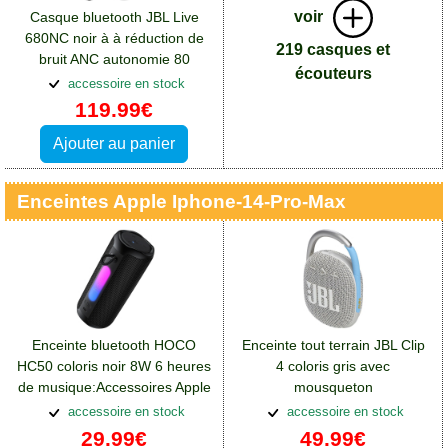
voir
Casque bluetooth JBL Live
680NC noir à à réduction de
219 casques et
bruit ANC autonomie 80
écouteurs
heures
accessoire en stock
119.99€
Ajouter au panier
Enceintes Apple Iphone-14-Pro-Max
Enceinte bluetooth HOCO
Enceinte tout terrain JBL Clip
HC50 coloris noir 8W 6 heures
4 coloris gris avec
de musique:Accessoires Apple
mousqueton
iPhone 14 Pro Max
métallique:Accessoires Apple
accessoire en stock
accessoire en stock
iPhone 14 Pro Max
29.99€
49.99€