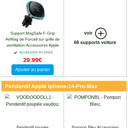
voir
Support MagSafe F-Grip
AirMag de Forcell sur grille de
66 supports voiture
ventilation:Accessoires Apple
iPhone 14 Pro Max
accessoire en stock
29.99€
Ajouter au panier
Pendentif Apple Iphone-14-Pro-Max
Pendentif poupée
Pompon Bleu:Accessoires