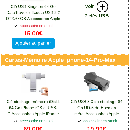
voir
Clé USB Kingston 64 Go
DataTraveler Exodia USB 3.2
7 clés USB
DTX/64GB:Accessoires Apple
iPhone 14 Pro Max
accessoire en stock
15.00€
Ajouter au panier
Cartes-Mémoire Apple Iphone-14-Pro-Max
Clé stockage mémoire iDiskk
Clé USB 3.0 de stockage 64
64 Go iPhone iOS et USB-
Go UD-5 de Hoco en
C:Accessoires Apple iPhone
métal:Accessoires Apple
14 Pro Max
iPhone 14 Pro Max
accessoire en stock
accessoire en stock
69.00€
19.99€