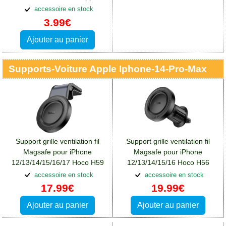
iPhone 14 Pro Max
accessoire en stock
3.99€
Ajouter au panier
Supports-Voiture Apple Iphone-14-Pro-Max
Support grille ventilation fil
Support grille ventilation fil
Magsafe pour iPhone
Magsafe pour iPhone
12/13/14/15/16/17 Hoco H59
12/13/14/15/16 Hoco H56
(sans charge)
(sans charge)
accessoire en stock
accessoire en stock
17.99€
19.99€
Ajouter au panier
Ajouter au panier