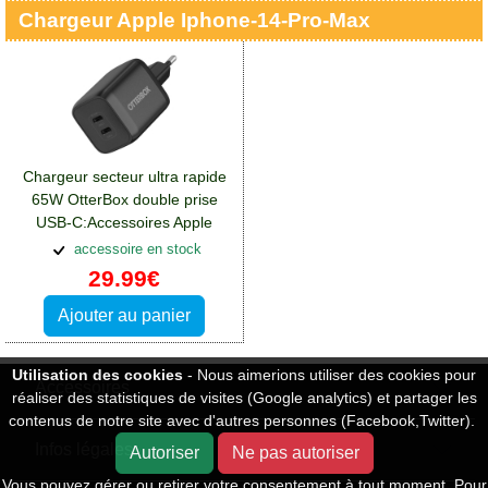
Chargeur Apple Iphone-14-Pro-Max
Chargeur secteur ultra rapide
65W OtterBox double prise
USB-C:Accessoires Apple
iPhone 14 Pro Max
accessoire en stock
29.99€
Ajouter au panier
Utilisation des cookies
- Nous aimerions utiliser des cookies pour
Accessoires
réaliser des statistiques de visites (Google analytics) et partager les
contenus de notre site avec d'autres personnes (Facebook,Twitter).
Infos légales
Autoriser
Ne pas autoriser
Vous pouvez gérer ou retirer votre consentement à tout moment. Pour