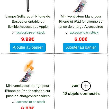
Lampe Selfie pour iPhone de
Mini ventilateur blanc pour
Baseus orientable et
iPhone et iPad fonctionne sur
flexible:Accessoires Apple
prise de charge:Accessoires
iPhone 14 Pro Max
Apple iPhone 14 Pro Max
accessoire en stock
accessoire en stock
9.99€
6.00€
Ajouter au panier
Ajouter au panier
voir
Mini ventilateur orange pour
iPhone et iPad fonctionne sur
40 objets connectés
prise de charge:Accessoires
Apple iPhone 14 Pro Max
accessoire en stock
6.00€