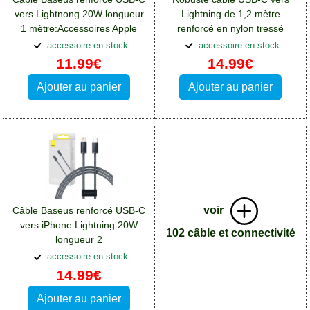
vers Lightnong 20W longueur
Lightning de 1,2 mètre
1 mètre:Accessoires Apple
renforcé en nylon tressé
iPhone 14 Pro Max
Bluestar
accessoire en stock
accessoire en stock
11.99€
14.99€
Ajouter au panier
Ajouter au panier
voir
Câble Baseus renforcé USB-C
vers iPhone Lightning 20W
102 câble et connectivité
longueur 2
mètres:Accessoires Apple
accessoire en stock
iPhone 14 Pro Max
14.99€
Ajouter au panier