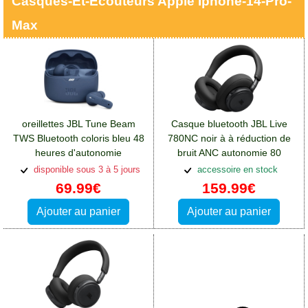
Casques-Et-Écouteurs Apple Iphone-14-Pro-
Max
oreillettes JBL Tune Beam
Casque bluetooth JBL Live
TWS Bluetooth coloris bleu 48
780NC noir à à réduction de
heures d'autonomie
bruit ANC autonomie 80
totale:Accessoires Apple
heures
disponible sous 3 à 5 jours
accessoire en stock
iPhone 14 Pro Max
69.99€
159.99€
Ajouter au panier
Ajouter au panier