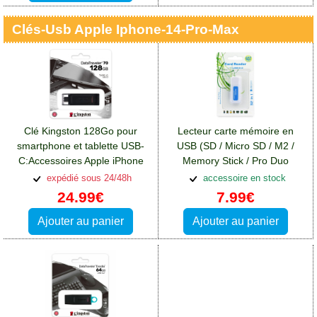
Clés-Usb Apple Iphone-14-Pro-Max
Clé Kingston 128Go pour
Lecteur carte mémoire en
smartphone et tablette USB-
USB (SD / Micro SD / M2 /
C:Accessoires Apple iPhone
Memory Stick / Pro Duo
14 Pro Max
/XD):Accessoires Apple
expédié sous 24/48h
accessoire en stock
iPhone 14 Pro Max
24.99€
7.99€
Ajouter au panier
Ajouter au panier