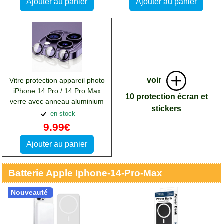
Ajouter au panier
Ajouter au panier
voir
Vitre protection appareil photo
iPhone 14 Pro / 14 Pro Max
10 protection écran et
verre avec anneau aluminium
stickers
violet
en stock
9.99€
Ajouter au panier
Batterie Apple Iphone-14-Pro-Max
Nouveauté