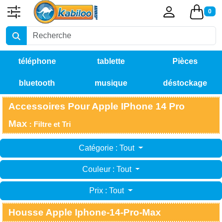
0
téléphone
tablette
Pièces
bluetooth
musique
déstockage
détachées
Accessoires Pour Apple IPhone 14 Pro
Max
: Filtre et Tri
Catégorie : Tout
Couleur : Tout
Prix : Tout
Housse Apple Iphone-14-Pro-Max