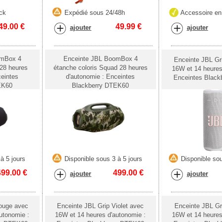
ck
Expédié sous 24/48h
Accessoire en
49.00
€
49.99
€
ajouter
ajouter
omBox 4
Enceinte JBL BoomBox 4
Enceinte JBL Gr
 28 heures
étanche coloris Squad 28 heures
16W et 14 heures
ceintes
d'autonomie : Enceintes
Enceintes Blac
EK60
Blackberry DTEK60
à 5 jours
Disponible sous 3 à 5 jours
Disponible sou
499.00
€
499.00
€
ajouter
ajouter
ouge avec
Enceinte JBL Grip Violet avec
Enceinte JBL Gr
utonomie :
16W et 14 heures d'autonomie :
16W et 14 heures