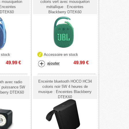
ec mousqueton
coloris vert avec mousqueton
 Enceintes
métallique : Enceintes
y DTEK60
Blackberry DTEK60
 stock
Accessoire en stock
49.99
€
49.99
€
ajouter
Enceinte bluetooth HOCO HC34
th avec radio
coloris noir 5W 4 heures de
 puissance 5W
musique : Enceintes Blackberry
kberry DTEK60
DTEK60