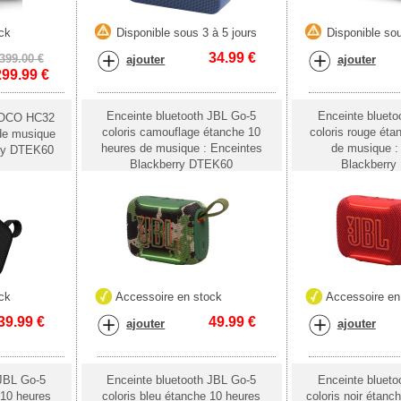
ck
Disponible sous 3 à 5 jours
Disponible sou
34.99
€
399.00 €
ajouter
ajouter
299.99
€
Enceinte bluetooth JBL Go-5
Enceinte blueto
 HOCO HC32
coloris camouflage étanche 10
coloris rouge éta
 de musique
heures de musique : Enceintes
de musique :
rry DTEK60
Blackberry DTEK60
Blackberr
ck
Accessoire en stock
Accessoire en
39.99
€
49.99
€
ajouter
ajouter
 JBL Go-5
Enceinte bluetooth JBL Go-5
Enceinte blueto
 10 heures
coloris bleu étanche 10 heures
coloris noir étanc