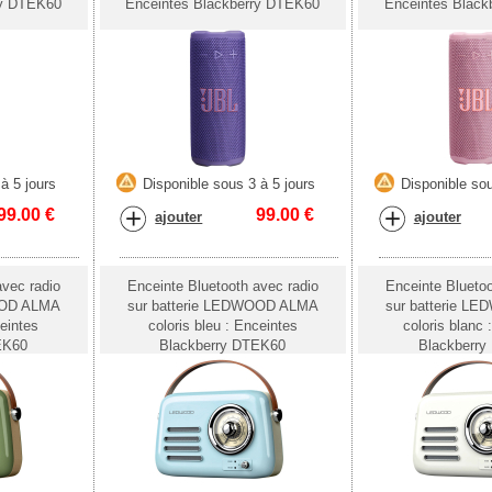
ry DTEK60
Enceintes Blackberry DTEK60
Enceintes Blac
à 5 jours
Disponible sous 3 à 5 jours
Disponible sou
99.00
€
99.00
€
ajouter
ajouter
avec radio
Enceinte Bluetooth avec radio
Enceinte Bluetoo
OOD ALMA
sur batterie LEDWOOD ALMA
sur batterie 
ceintes
coloris bleu : Enceintes
coloris blanc 
EK60
Blackberry DTEK60
Blackberr