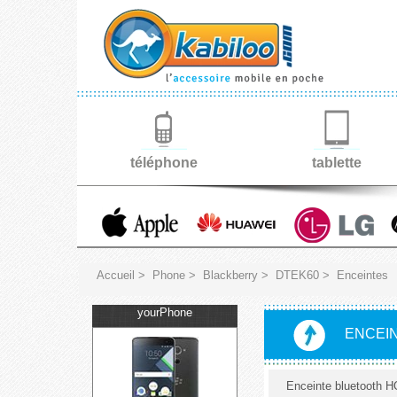
téléphone
tablette
Accueil
>
Phone
>
Blackberry
>
DTEK60
>
Enceintes
yourPhone
ENCEI
Enceinte bluetooth