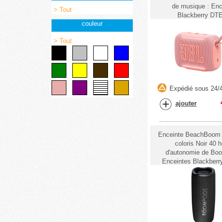
de musique : Enc
> Tout
Blackberry DT
couleur
> Tout
Expédié sous 24/
ajouter
Enceinte BeachBoom 
coloris Noir 40 
d'autonomie de Bo
Enceintes Blackber