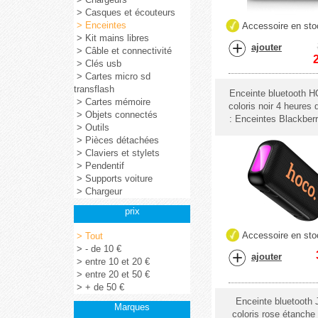
> Casques et écouteurs
> Enceintes
Accessoire en sto
> Kit mains libres
ajouter
> Câble et connectivité
> Clés usb
> Cartes micro sd
transflash
Enceinte bluetooth
> Cartes mémoire
coloris noir 4 heures
> Objets connectés
: Enceintes Blackbe
> Outils
> Pièces détachées
> Claviers et stylets
> Pendentif
> Supports voiture
> Chargeur
prix
Accessoire en sto
> Tout
> - de 10 €
ajouter
> entre 10 et 20 €
> entre 20 et 50 €
> + de 50 €
Enceinte bluetooth
Marques
coloris rose étanche