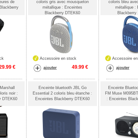
eures de
coloris gris avec mousqueton
coloris bleu av
Blackberry
métallique : Enceintes
métallique :
Blackberry DTEK60
Blackberr
ck
Accessoire en stock
Accessoire en
29.99
€
49.99
€
ajouter
ajouter
 Marshall
Enceinte bluetooth JBL Go
Enceinte Bluetoo
ris noir :
Essential 2 coloris bleu étanche :
FM Muse M095BT
ry DTEK60
Enceintes Blackberry DTEK60
: Enceintes Blac