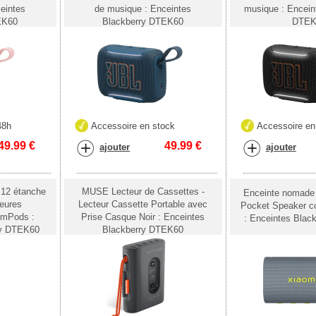
eintes
de musique : Enceintes
musique : Encein
EK60
Blackberry DTEK60
DTEK
48h
Accessoire en stock
Accessoire en
49.99
€
49.99
€
ajouter
ajouter
12 étanche
MUSE Lecteur de Cassettes -
Enceinte nomade
heures
Lecteur Cassette Portable avec
Pocket Speaker co
omPods :
Prise Casque Noir : Enceintes
: Enceintes Blac
ry DTEK60
Blackberry DTEK60