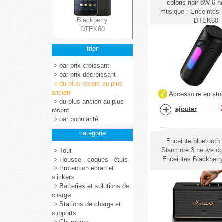
coloris noir 8W 6 h
musique : Enceintes 
Blackberry
DTEK60
DTEK60
trier
> par prix croissant
> par prix décroissant
> du plus récent au plus
ancien
Accessoire en sto
> du plus ancien au plus
ajouter
récent
> par popularité
catégorie
Enceinte bluetooth
Stanmore 3 neuve colo
> Tout
Enceintes Blackber
> Housse - coques - étuis
> Protection écran et
stickers
> Batteries et solutions de
charge
> Stations de charge et
supports
> Chargeurs