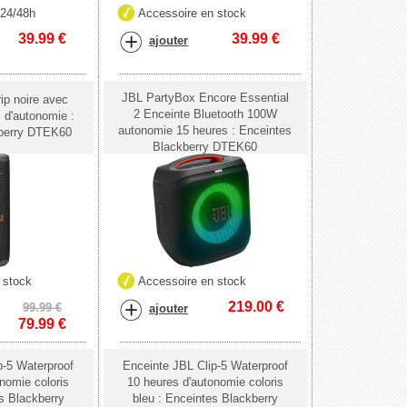
 24/48h
Accessoire en stock
39.99
€
39.99
€
ajouter
JBL PartyBox Encore Essential
ip noire avec
2 Enceinte Bluetooth 100W
 d'autonomie :
autonomie 15 heures : Enceintes
kberry DTEK60
Blackberry DTEK60
 stock
Accessoire en stock
219.00
€
99.99 €
ajouter
79.99
€
p-5 Waterproof
Enceinte JBL Clip-5 Waterproof
nomie coloris
10 heures d'autonomie coloris
s Blackberry
bleu : Enceintes Blackberry