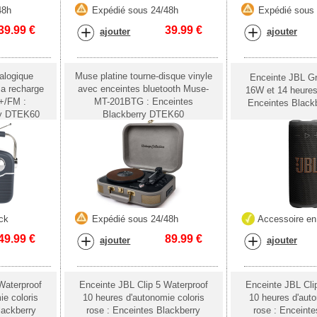
48h
Expédié sous 24/48h
Expédié sous
39.99
€
39.99
€
ajouter
ajouter
alogique
Muse platine tourne-disque vinyle
Enceinte JBL Gr
 a recharge
avec enceintes bluetooth Muse-
16W et 14 heures
+/FM :
MT-201BTG : Enceintes
Enceintes Blac
ry DTEK60
Blackberry DTEK60
ck
Expédié sous 24/48h
Accessoire en
49.99
€
89.99
€
ajouter
ajouter
Waterproof
Enceinte JBL Clip 5 Waterproof
Enceinte JBL Cli
ie coloris
10 heures d'autonomie coloris
10 heures d'auto
lackberry
rose : Enceintes Blackberry
rose : Enceinte