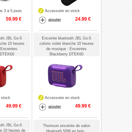
s 3 à 5 jours
Accessoire en stock
59.99
€
24.99
€
ajouter
oth JBL Go-5
Enceinte bluetooth JBL Go-5
nche 10 heures
coloris violet étanche 10 heures
 Enceintes
de musique : Enceintes
y DTEK60
Blackberry DTEK60
 stock
Accessoire en stock
49.99
€
49.99
€
ajouter
oth JBL Go-5
Thomson enceinte de salon
he 10 heures de
bluetooth 50W en bois :