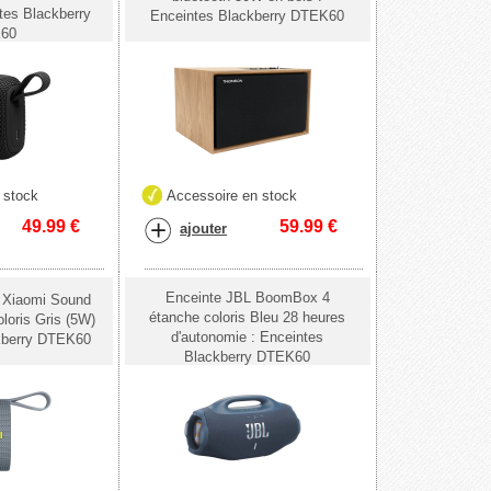
tes Blackberry
Enceintes Blackberry DTEK60
60
 stock
Accessoire en stock
49.99
€
59.99
€
ajouter
Enceinte JBL BoomBox 4
 Xiaomi Sound
étanche coloris Bleu 28 heures
loris Gris (5W)
d'autonomie : Enceintes
kberry DTEK60
Blackberry DTEK60