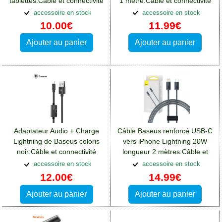
tablettes:Câble et connectivité
1 mètre:Câble et connectivité
Blackberry Key2
Blackberry Key2
accessoire en stock
accessoire en stock
10.00€
11.99€
Ajouter au panier
Ajouter au panier
Adaptateur Audio + Charge
Câble Baseus renforcé USB-C
Lightning de Baseus coloris
vers iPhone Lightning 20W
noir:Câble et connectivité
longueur 2 mètres:Câble et
Blackberry Key2
connectivité Blackberry Key2
accessoire en stock
accessoire en stock
12.00€
14.99€
Ajouter au panier
Ajouter au panier