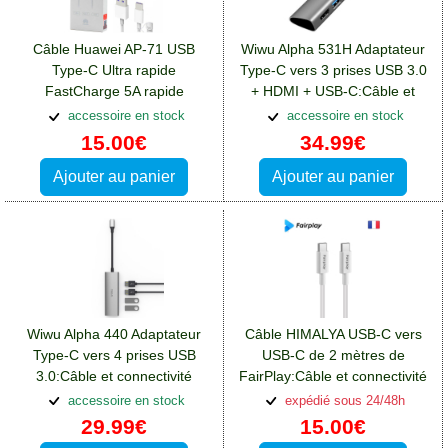
Câble Huawei AP-71 USB
Wiwu Alpha 531H Adaptateur
Type-C Ultra rapide
Type-C vers 3 prises USB 3.0
FastCharge 5A rapide
+ HDMI + USB-C:Câble et
blanc:Câble et connectivité
connectivité Blackberry Key2
accessoire en stock
accessoire en stock
Blackberry Key2
15.00€
34.99€
Ajouter au panier
Ajouter au panier
Wiwu Alpha 440 Adaptateur
Câble HIMALYA USB-C vers
Type-C vers 4 prises USB
USB-C de 2 mètres de
3.0:Câble et connectivité
FairPlay:Câble et connectivité
Blackberry Key2
Blackberry Key2
accessoire en stock
expédié sous 24/48h
29.99€
15.00€