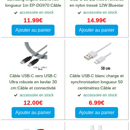
longueur 1m EP-DG970:Câble
en nylon tressé 12W Bluestar
et connectivité Blackberry
accessoire en stock
accessoire en stock
Key2
11.99€
14.99€
Ajouter au panier
Ajouter au panier
Câble USB-C vers USB-C
Câble USB-C blanc charge et
Ultra robuste en kevlar 30
synchronisation longueur 50
cm:Câble et connectivité
centimètres:Câble et
Blackberry Key2
connectivité Blackberry Key2
accessoire en stock
accessoire en stock
12.00€
6.99€
Ajouter au panier
Ajouter au panier