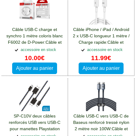
Câble USB-C charge et
Câble iPhone / iPad / Android
synchro 1 mètre coloris blanc
2 x USB-C longueur 1 mètre /
F6002 de D-Power:Câble et
Charge rapide:Câble et
connectivité Blackberry Key2
connectivité Blackberry Key2
accessoire en stock
accessoire en stock
10.00€
11.99€
Ajouter au panier
Ajouter au panier
SP-C10V deux câbles
Câble USB-C vers USB-C de
renforcés USB vers USB-C
Baseus renforcé tressé nylon
pour manettes Playstation
2 mètre noir 100W:Câble et
PS5:Câble et connectivité
connectivité Blackberry Key2