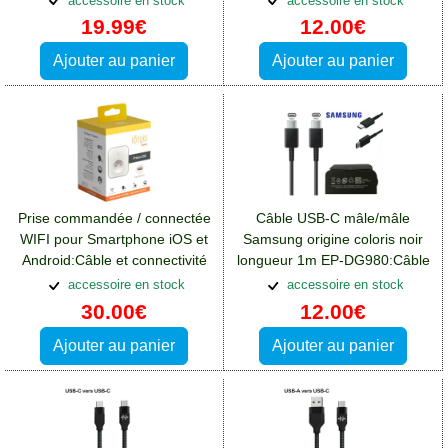
accessoire en stock
accessoire en stock
Blackberry Key2
19.99€
12.00€
Ajouter au panier
Ajouter au panier
Prise commandée / connectée
Câble USB-C mâle/mâle
WIFI pour Smartphone iOS et
Samsung origine coloris noir
Android:Câble et connectivité
longueur 1m EP-DG980:Câble
Blackberry Key2
et connectivité Blackberry
accessoire en stock
accessoire en stock
Key2
30.00€
12.00€
Ajouter au panier
Ajouter au panier