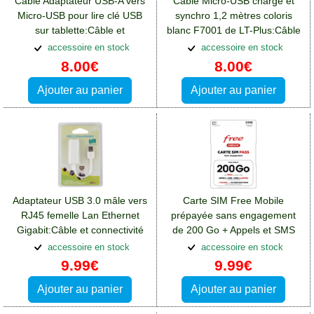
Câble Adaptateur USB-A vers
Câble Micro-USB charge et
Micro-USB pour lire clé USB
synchro 1,2 mètres coloris
sur tablette:Câble et
blanc F7001 de LT-Plus:Câble
connectivité Blackberry Key2
et connectivité Blackberry
accessoire en stock
accessoire en stock
Key2
8.00€
8.00€
Ajouter au panier
Ajouter au panier
Adaptateur USB 3.0 mâle vers
Carte SIM Free Mobile
RJ45 femelle Lan Ethernet
prépayée sans engagement
Gigabit:Câble et connectivité
de 200 Go + Appels et SMS
Blackberry Key2
illimités
accessoire en stock
accessoire en stock
9.99€
9.99€
Ajouter au panier
Ajouter au panier