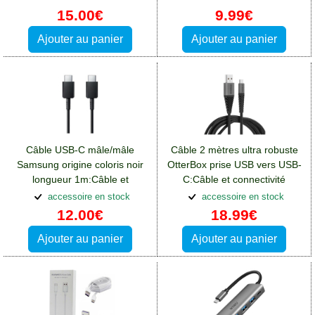
Key2
15.00€
9.99€
Ajouter au panier
Ajouter au panier
Câble USB-C mâle/mâle
Câble 2 mètres ultra robuste
Samsung origine coloris noir
OtterBox prise USB vers USB-
longueur 1m:Câble et
C:Câble et connectivité
connectivité Blackberry Key2
Blackberry Key2
accessoire en stock
accessoire en stock
12.00€
18.99€
Ajouter au panier
Ajouter au panier