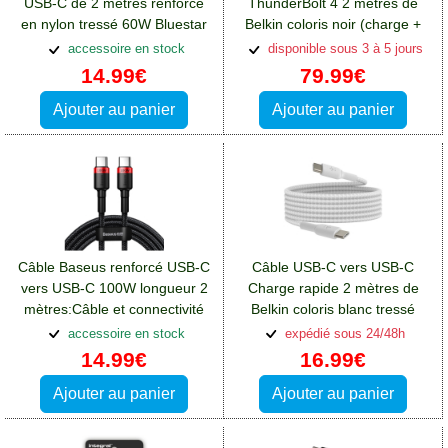
USB-C de 2 mètres renforcé
ThunderBolt 4 2 mètres de
en nylon tressé 60W Bluestar
Belkin coloris noir (charge +
synchronisation)
accessoire en stock
disponible sous 3 à 5 jours
14.99€
79.99€
Ajouter au panier
Ajouter au panier
Câble Baseus renforcé USB-C
Câble USB-C vers USB-C
vers USB-C 100W longueur 2
Charge rapide 2 mètres de
mètres:Câble et connectivité
Belkin coloris blanc tressé
Blackberry Key2
nylon 60W
accessoire en stock
expédié sous 24/48h
14.99€
16.99€
Ajouter au panier
Ajouter au panier