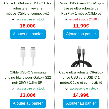
Câble USB-A vers USB-C Ultra
Câble USB-A vers USB-C gris
robuste en kevlar 2
tressé ultra robuste de
mètres:Câble et connectivité
FairPlay 1 mètre:Câble et
Blackberry Key2
connectivité Blackberry Key2
accessoire en stock
expédié sous 24/48h
18.00€
11.99€
Ajouter au panier
Ajouter au panier
Câble USB-C Samsung
Câble ultra robuste OtterBox
origine blanc pour Galaxy S22
prise USB vers USB-C 1
noir 25W / 1,8m EP-
mètre:Câble et connectivité
DX310JWEGEU
Blackberry Key2
accessoire en stock
accessoire en stock
13.00€
14.99€
Ajouter au panier
Ajouter au panier