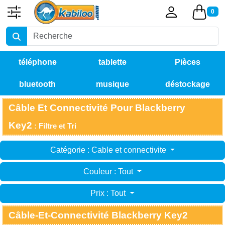
0
téléphone
tablette
Pièces
bluetooth
musique
déstockage
détachées
Câble Et Connectivité Pour Blackberry
Key2
: Filtre et Tri
Catégorie : Cable et connectivite
Couleur : Tout
Prix : Tout
Câble-Et-Connectivité Blackberry Key2