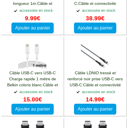
longueur 1m:Câble et
C:Câble et connectivité
connectivité Blackberry Key2
Blackberry Key2
accessoire en stock
accessoire en stock
9.99€
38.99€
Ajouter au panier
Ajouter au panier
Câble USB-C vers USB-C
Câble LDNIO tressé et
Charge rapide 1 mètre de
renforcé noir prise USB-C vers
Belkin coloris blanc:Câble et
USB-C:Câble et connectivité
connectivité Blackberry Key2
Blackberry Key2
accessoire en stock
accessoire en stock
15.00€
14.99€
Ajouter au panier
Ajouter au panier