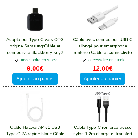
Adaptateur Type-C vers OTG
Câble avec connecteur USB-C
origine Samsung:Câble et
allongé pour smartphone
connectivité Blackberry Key2
renforcé:Câble et connectivité
Blackberry Key2
accessoire en stock
accessoire en stock
9.00€
12.00€
Ajouter au panier
Ajouter au panier
Câble Huawei AP-51 USB
Câble Type-C renforcé tressé
Type-C 2A rapide blanc:Câble
nylon 1,2m charge et transfert