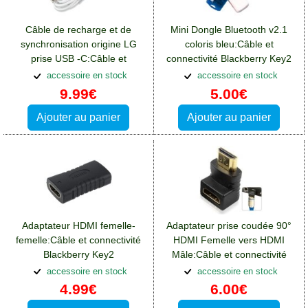
Câble de recharge et de
Mini Dongle Bluetooth v2.1
synchronisation origine LG
coloris bleu:Câble et
prise USB -C:Câble et
connectivité Blackberry Key2
connectivité Blackberry Key2
accessoire en stock
accessoire en stock
9.99€
5.00€
Ajouter au panier
Ajouter au panier
Adaptateur HDMI femelle-
Adaptateur prise coudée 90°
femelle:Câble et connectivité
HDMI Femelle vers HDMI
Blackberry Key2
Mâle:Câble et connectivité
Blackberry Key2
accessoire en stock
accessoire en stock
4.99€
6.00€