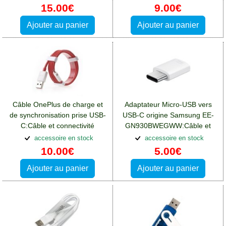
15.00€
9.00€
Ajouter au panier
Ajouter au panier
Câble OnePlus de charge et
Adaptateur Micro-USB vers
de synchronisation prise USB-
USB-C origine Samsung EE-
C:Câble et connectivité
GN930BWEGWW:Câble et
Blackberry Key2
connectivité Blackberry Key2
accessoire en stock
accessoire en stock
10.00€
5.00€
Ajouter au panier
Ajouter au panier