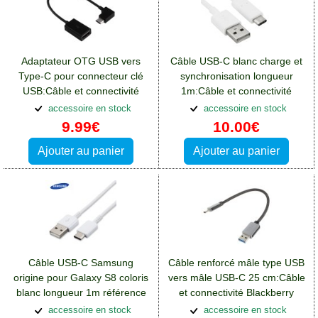
Adaptateur OTG USB vers
Câble USB-C blanc charge et
Type-C pour connecteur clé
synchronisation longueur
USB:Câble et connectivité
1m:Câble et connectivité
Blackberry Key2
Blackberry Key2
accessoire en stock
accessoire en stock
9.99€
10.00€
Ajouter au panier
Ajouter au panier
Câble USB-C Samsung
Câble renforcé mâle type USB
origine pour Galaxy S8 coloris
vers mâle USB-C 25 cm:Câble
blanc longueur 1m référence
et connectivité Blackberry
EP-DN930CWE
Key2
accessoire en stock
accessoire en stock