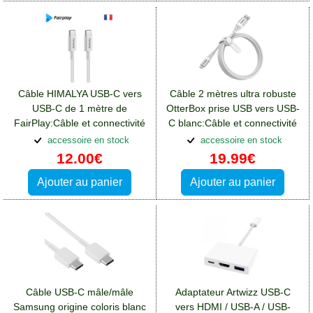
Câble HIMALYA USB-C vers
Câble 2 mètres ultra robuste
USB-C de 1 mètre de
OtterBox prise USB vers USB-
FairPlay:Câble et connectivité
C blanc:Câble et connectivité
Blackberry Key2
Blackberry Key2
accessoire en stock
accessoire en stock
12.00€
19.99€
Ajouter au panier
Ajouter au panier
Câble USB-C mâle/mâle
Adaptateur Artwizz USB-C
Samsung origine coloris blanc
vers HDMI / USB-A / USB-