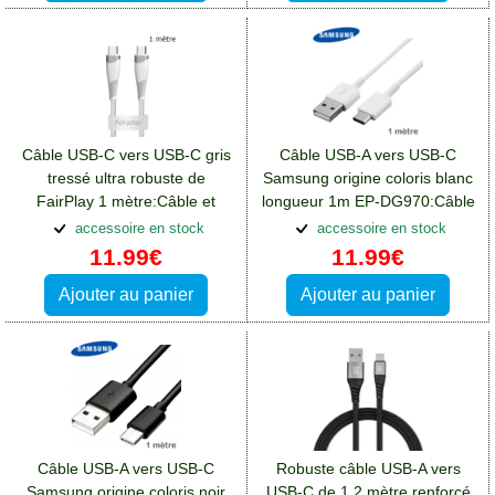
Câble USB-C vers USB-C gris
Câble USB-A vers USB-C
tressé ultra robuste de
Samsung origine coloris blanc
FairPlay 1 mètre:Câble et
longueur 1m EP-DG970:Câble
connectivité Blackberry Key2
et connectivité Blackberry
accessoire en stock
accessoire en stock
Key2
11.99€
11.99€
Ajouter au panier
Ajouter au panier
Câble USB-A vers USB-C
Robuste câble USB-A vers
Samsung origine coloris noir
USB-C de 1,2 mètre renforcé