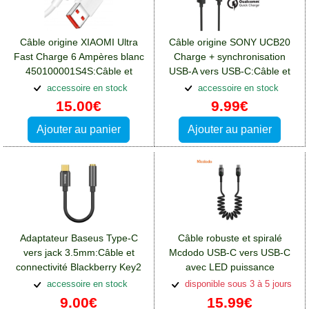
Câble origine XIAOMI Ultra
Câble origine SONY UCB20
Fast Charge 6 Ampères blanc
Charge + synchronisation
450100001S4S:Câble et
USB-A vers USB-C:Câble et
connectivité Blackberry Key2
connectivité Blackberry Key2
accessoire en stock
accessoire en stock
15.00€
9.99€
Ajouter au panier
Ajouter au panier
Adaptateur Baseus Type-C
Câble robuste et spiralé
vers jack 3.5mm:Câble et
Mcdodo USB-C vers USB-C
connectivité Blackberry Key2
avec LED puissance
60W:Câble et connectivité
accessoire en stock
disponible sous 3 à 5 jours
Blackberry Key2
9.00€
15.99€