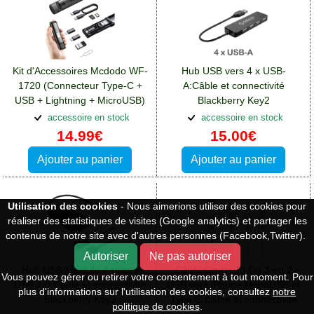
Kit d'Accessoires Mcdodo WF-
Hub USB vers 4 x USB-
1720 (Connecteur Type-C +
A:Câble et connectivité
USB + Lightning + MicroUSB)
Blackberry Key2
Noir
accessoire en stock
accessoire en stock
14.99€
15.00€
Ajouter au panier
Ajouter au panier
Utilisation des cookies
- Nous aimerions utiliser des cookies pour
réaliser des statistiques de visites (Google analytics) et partager les
contenus de notre site avec d'autres personnes (Facebook,Twitter).
Autoriser
Ne pas autoriser
Hub USB MaxLife 4 prises
Câble Green To Go 3 en 2
Vous pouvez gérer ou retirer votre consentement à tout moment. Pour
USB 2.0:Câble et connectivité
USB vers iPhone MicroUSB et
plus d'informations sur l'utilisation des cookies, consultez
notre
Blackberry Key2
Type C:Câble et connectivité
politique de cookies
.