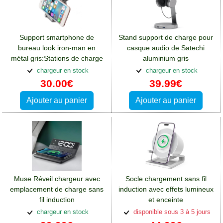
Support smartphone de
Stand support de charge pour
bureau look iron-man en
casque audio de Satechi
métal gris:Stations de charge
aluminium gris
et supports Crosscall Spider
chargeur en stock
chargeur en stock
X4
30.00€
39.99€
Ajouter au panier
Ajouter au panier
Muse Réveil chargeur avec
Socle chargement sans fil
emplacement de charge sans
induction avec effets lumineux
fil induction
et enceinte
chargeur en stock
disponible sous 3 à 5 jours