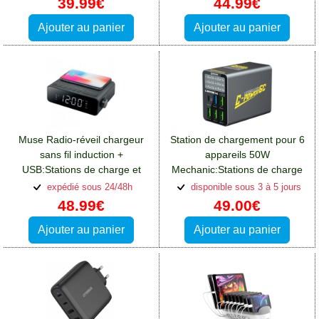
39.99€
44.99€
Ajouter au panier
Ajouter au panier
Muse Radio-réveil chargeur
Station de chargement pour 6
sans fil induction +
appareils 50W
USB:Stations de charge et
Mechanic:Stations de charge
supports Crosscall Spider X4
et supports Crosscall Spider
expédié sous 24/48h
disponible sous 3 à 5 jours
X4
48.99€
49.00€
Ajouter au panier
Ajouter au panier