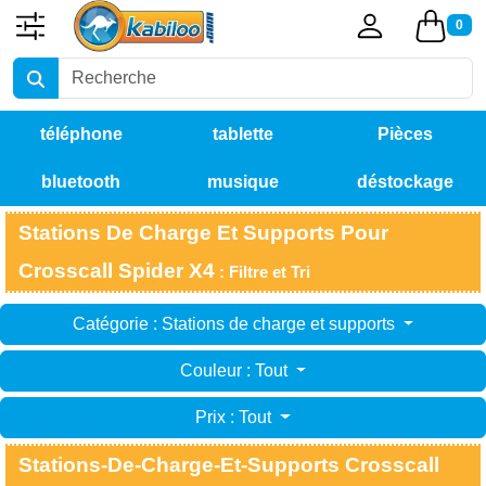
0
téléphone
tablette
Pièces
bluetooth
musique
déstockage
détachées
Stations De Charge Et Supports Pour
Crosscall Spider X4
: Filtre et Tri
Catégorie : Stations de charge et supports
Couleur : Tout
Prix : Tout
Stations-De-Charge-Et-Supports Crosscall