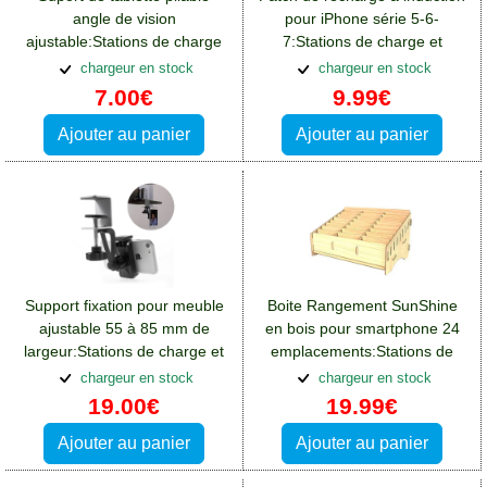
angle de vision
pour iPhone série 5-6-
ajustable:Stations de charge
7:Stations de charge et
et supports Crosscall Spider
supports Crosscall Spider X4
chargeur en stock
chargeur en stock
X4
7.00€
9.99€
Ajouter au panier
Ajouter au panier
Support fixation pour meuble
Boite Rangement SunShine
ajustable 55 à 85 mm de
en bois pour smartphone 24
largeur:Stations de charge et
emplacements:Stations de
supports Crosscall Spider X4
charge et supports Crosscall
chargeur en stock
chargeur en stock
Spider X4
19.00€
19.99€
Ajouter au panier
Ajouter au panier