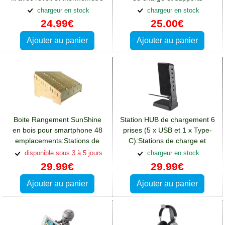
Crosscall Spider X4
chargeur en stock
chargeur en stock
24.99€
25.00€
Ajouter au panier
Ajouter au panier
Boite Rangement SunShine
Station HUB de chargement 6
en bois pour smartphone 48
prises (5 x USB et 1 x Type-
emplacements:Stations de
C):Stations de charge et
charge et supports Crosscall
supports Crosscall Spider X4
disponible sous 3 à 5 jours
chargeur en stock
Spider X4
29.99€
29.99€
Ajouter au panier
Ajouter au panier