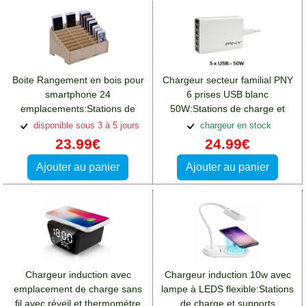
Boite Rangement en bois pour
Chargeur secteur familial PNY
smartphone 24
6 prises USB blanc
emplacements:Stations de
50W:Stations de charge et
charge et supports Crosscall
supports Crosscall Spider X4
disponible sous 3 à 5 jours
chargeur en stock
Spider X4
23.99€
24.99€
Ajouter au panier
Ajouter au panier
Chargeur induction avec
Chargeur induction 10w avec
emplacement de charge sans
lampe à LEDS flexible:Stations
fil avec réveil et thermomètre
de charge et supports