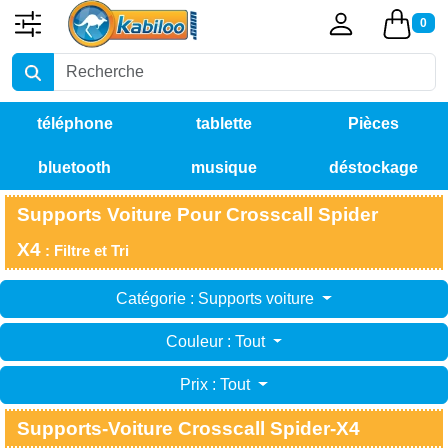
0
téléphone
tablette
Pièces
bluetooth
musique
déstockage
détachées
Supports Voiture Pour Crosscall Spider
X4
: Filtre et Tri
Catégorie : Supports voiture
Couleur : Tout
Prix : Tout
Supports-Voiture Crosscall Spider-X4