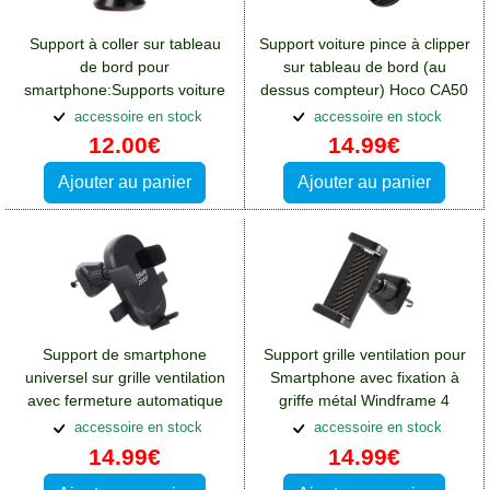
Support à coller sur tableau
Support voiture pince à clipper
de bord pour
sur tableau de bord (au
smartphone:Supports voiture
dessus compteur) Hoco CA50
Crosscall Spider X4
accessoire en stock
accessoire en stock
12.00€
14.99€
Ajouter au panier
Ajouter au panier
Support de smartphone
Support grille ventilation pour
universel sur grille ventilation
Smartphone avec fixation à
avec fermeture automatique
griffe métal Windframe 4
Auto Lcok X1
accessoire en stock
accessoire en stock
14.99€
14.99€