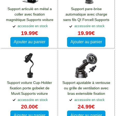
Support articulé en métal a
Support pare-brise
coller avec fixation
automatique avec charge
magnétique:Supports voiture
sans fils QI Forcell:Supports
Crosscall Spider X4
voiture Crosscall Spider X4
accessoire en stock
accessoire en stock
19.99€
19.99€
Ajouter au panier
Ajouter au panier
Support voiture Cup-Holder
Support ajustable à ventouse
fixation porte gobelet de
ou grille de ventilation avec
Muvit:Supports voiture
bras extensible fixation
Crosscall Spider X4
MagSafe
accessoire en stock
accessoire en stock
20.00€
24.99€
Ajouter au panier
Ajouter au panier