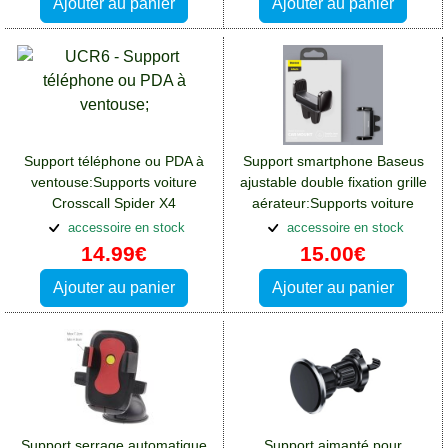
Ajouter au panier
Ajouter au panier
Support téléphone ou PDA à
Support smartphone Baseus
ventouse:Supports voiture
ajustable double fixation grille
Crosscall Spider X4
aérateur:Supports voiture
Crosscall Spider X4
accessoire en stock
accessoire en stock
14.99€
15.00€
Ajouter au panier
Ajouter au panier
Support serrage automatique
Support aimanté pour