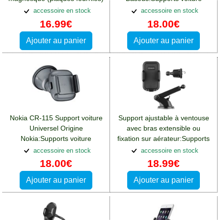
Crosscall Spider X4
accessoire en stock
accessoire en stock
16.99€
18.00€
Ajouter au panier
Ajouter au panier
Nokia CR-115 Support voiture
Support ajustable à ventouse
Universel Origine
avec bras extensible ou
Nokia:Supports voiture
fixation sur aérateur:Supports
Crosscall Spider X4
voiture Crosscall Spider X4
accessoire en stock
accessoire en stock
18.00€
18.99€
Ajouter au panier
Ajouter au panier