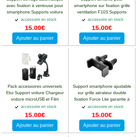
avec fixation à ventouse pour
smartphone sur fixation grille
smartphone:Supports voiture
ventilation F103:Supports
Crosscall Spider X4
voiture Crosscall Spider X4
accessoire en stock
accessoire en stock
15.00€
15.00€
Ajouter au panier
Ajouter au panier
Pack accessoires universels
Support smartphone ajustable
Etui Support voiture Chargeur
sur grille aérateur double
voiture microUSB et Film
fixation Force Lite garantie à
écran
vie
accessoire en stock
accessoire en stock
15.00€
15.00€
Ajouter au panier
Ajouter au panier