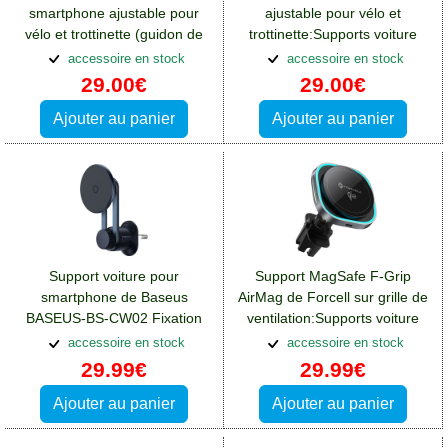
smartphone ajustable pour
ajustable pour vélo et
vélo et trottinette (guidon de
trottinette:Supports voiture
15 à 30mm)
Crosscall Spider X4
accessoire en stock
accessoire en stock
29.00€
29.00€
Ajouter au panier
Ajouter au panier
Support voiture pour
Support MagSafe F-Grip
smartphone de Baseus
AirMag de Forcell sur grille de
BASEUS-BS-CW02 Fixation
ventilation:Supports voiture
magsafe:Supports voiture
Crosscall Spider X4
accessoire en stock
accessoire en stock
Crosscall Spider X4
29.99€
29.99€
Ajouter au panier
Ajouter au panier