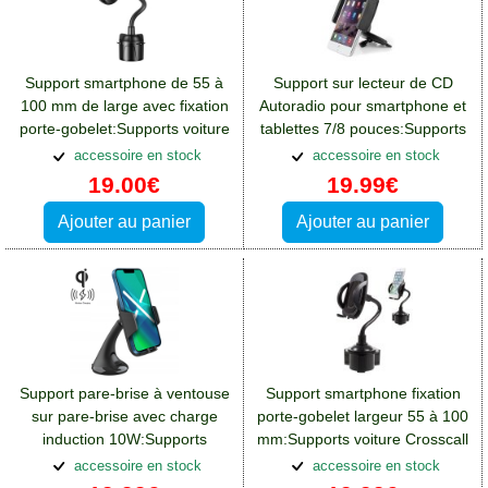
Support smartphone de 55 à
Support sur lecteur de CD
100 mm de large avec fixation
Autoradio pour smartphone et
porte-gobelet:Supports voiture
tablettes 7/8 pouces:Supports
Crosscall Spider X4
voiture Crosscall Spider X4
accessoire en stock
accessoire en stock
19.00€
19.99€
Ajouter au panier
Ajouter au panier
Support pare-brise à ventouse
Support smartphone fixation
sur pare-brise avec charge
porte-gobelet largeur 55 à 100
induction 10W:Supports
mm:Supports voiture Crosscall
voiture Crosscall Spider X4
Spider X4
accessoire en stock
accessoire en stock