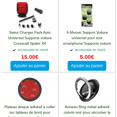
Swiss Charger Pack Auto
X-Moove Support Voiture
Universel:Supports voiture
universel pour tout
Crosscall Spider X4
smartphone:Supports voiture
Crosscall Spider X4
accessoire en stock
accessoire en stock
15.00€
5.00€
Ajouter au panier
Ajouter au panier
Plateau disque adhésif à coller
Anneau Ring métal adhésif
sur tableau de bord pour
coloris noir pour sécuriser la