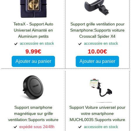
TetraX - Support Auto
Support grille ventilation pour
Universel Aimanté en
Smartphone:Supports voiture
Aluminium petits
Crosscall Spider X4
téléphones:Supports voiture
accessoire en stock
accessoire en stock
Crosscall Spider X4
9.99€
10.00€
Ajouter au panier
Ajouter au panier
Support smartphone
Support Voiture universel pour
magnétique sur grille
votre smartphone
ventilation:Supports voiture
MUCHL0035:Supports voiture
Crosscall Spider X4
Crosscall Spider X4
expédié sous 24/48h
accessoire en stock