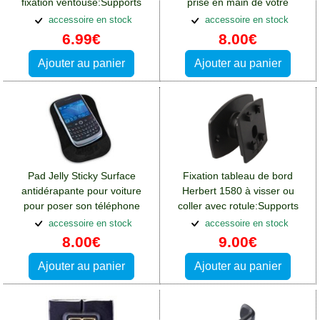
fixation ventouse:Supports
prise en main de votre
voiture Crosscall Spider X4
smartphone
accessoire en stock
accessoire en stock
6.99€
8.00€
Ajouter au panier
Ajouter au panier
Pad Jelly Sticky Surface
Fixation tableau de bord
antidérapante pour voiture
Herbert 1580 à visser ou
pour poser son téléphone
coller avec rotule:Supports
portable
voiture Crosscall Spider X4
accessoire en stock
accessoire en stock
8.00€
9.00€
Ajouter au panier
Ajouter au panier