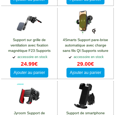
Support sur grille de
4Smarts Support pare-brise
ventilation avec fixation
automatique avec charge
magnétique F23:Supports
sans fils QI:Supports voiture
voiture Crosscall Spider X4
Crosscall Spider X4
accessoire en stock
accessoire en stock
24.99€
29.00€
Ajouter au panier
Ajouter au panier
Jyroom Support de
Support de smartphone