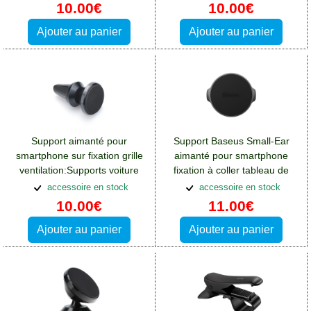
10.00€
10.00€
Ajouter au panier
Ajouter au panier
Support aimanté pour
Support Baseus Small-Ear
smartphone sur fixation grille
aimanté pour smartphone
ventilation:Supports voiture
fixation à coller tableau de
Crosscall Spider X4
bord
accessoire en stock
accessoire en stock
10.00€
11.00€
Ajouter au panier
Ajouter au panier