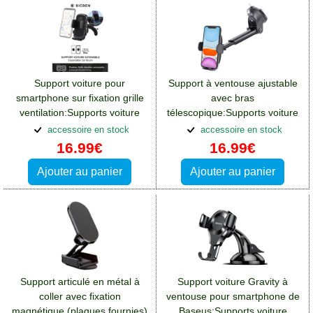
Support voiture pour
Support à ventouse ajustable
smartphone sur fixation grille
avec bras
ventilation:Supports voiture
télescopique:Supports voiture
Crosscall Spider X4
Crosscall Spider X4
accessoire en stock
accessoire en stock
16.99€
16.99€
Ajouter au panier
Ajouter au panier
Support articulé en métal à
Support voiture Gravity à
coller avec fixation
ventouse pour smartphone de
magnétique (plaques fournies)
Baseus:Supports voiture