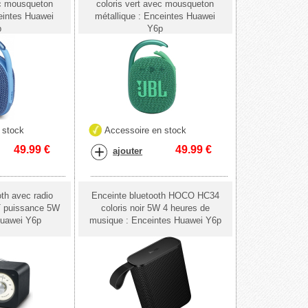
ec mousqueton
coloris vert avec mousqueton
eintes Huawei
métallique : Enceintes Huawei
p
Y6p
 stock
Accessoire en stock
49.99
€
49.99
€
ajouter
th avec radio
Enceinte bluetooth HOCO HC34
 puissance 5W
coloris noir 5W 4 heures de
Huawei Y6p
musique : Enceintes Huawei Y6p