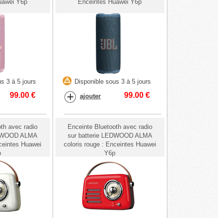
uawei Y6p
Enceintes Huawei Y6p
s 3 à 5 jours
Disponible sous 3 à 5 jours
99.00
€
99.00
€
ajouter
th avec radio
Enceinte Bluetooth avec radio
LEDWOOD ALMA
sur batterie LEDWOOD ALMA
nceintes Huawei
coloris rouge : Enceintes Huawei
p
Y6p