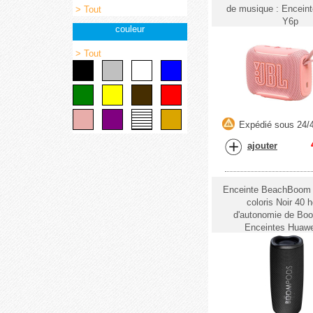
de musique : Encein
> Tout
Y6p
couleur
> Tout
Expédié sous 24/
ajouter
Enceinte BeachBoom 
coloris Noir 40 
d'autonomie de Bo
Enceintes Huaw