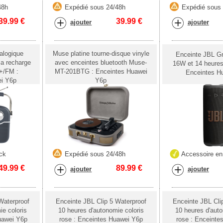
48h
Expédié sous 24/48h
Expédié sous
39.99
€
39.99
€
ajouter
ajouter
alogique
Muse platine tourne-disque vinyle
Enceinte JBL Gr
 a recharge
avec enceintes bluetooth Muse-
16W et 14 heures
+/FM :
MT-201BTG : Enceintes Huawei
Enceintes H
ei Y6p
Y6p
ck
Expédié sous 24/48h
Accessoire en
49.99
€
89.99
€
ajouter
ajouter
Waterproof
Enceinte JBL Clip 5 Waterproof
Enceinte JBL Cli
ie coloris
10 heures d'autonomie coloris
10 heures d'auto
Huawei Y6p
rose : Enceintes Huawei Y6p
rose : Enceinte