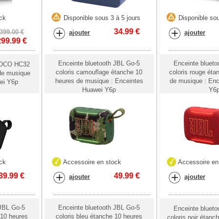
ck
Disponible sous 3 à 5 jours
Disponible sou
34.99
€
399.00 €
ajouter
ajouter
299.99
€
Enceinte bluetooth JBL Go-5
Enceinte blueto
 HOCO HC32
coloris camouflage étanche 10
coloris rouge éta
 de musique
heures de musique : Enceintes
de musique : Enc
ei Y6p
Huawei Y6p
Y6
ck
Accessoire en stock
Accessoire en
39.99
€
49.99
€
ajouter
ajouter
 JBL Go-5
Enceinte bluetooth JBL Go-5
Enceinte blueto
 10 heures
coloris bleu étanche 10 heures
coloris noir étanc