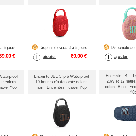
à 5 jours
Disponible sous 3 à 5 jours
Disponible sou
69.00
€
69.00
€
ajouter
ajouter
Enceinte JBL Fli
Waterproof
Enceinte JBL Clip-5 Waterproof
20W et 12 heure
ie coloris
10 heures d'autonomie coloris
coloris Bleu : En
uawei Y6p
noir : Enceintes Huawei Y6p
Y6