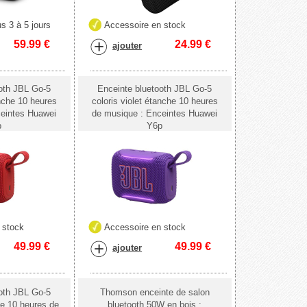
s 3 à 5 jours
Accessoire en stock
59.99
€
24.99
€
ajouter
oth JBL Go-5
Enceinte bluetooth JBL Go-5
nche 10 heures
coloris violet étanche 10 heures
eintes Huawei
de musique : Enceintes Huawei
p
Y6p
 stock
Accessoire en stock
49.99
€
49.99
€
ajouter
oth JBL Go-5
Thomson enceinte de salon
he 10 heures de
bluetooth 50W en bois :