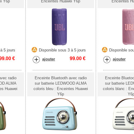
ei Y6p
Enceintes Huawei Y6p
Enceintes H
à 5 jours
Disponible sous 3 à 5 jours
Disponible sou
99.00
€
99.00
€
ajouter
ajouter
avec radio
Enceinte Bluetooth avec radio
Enceinte Bluetoo
OOD ALMA
sur batterie LEDWOOD ALMA
sur batterie 
tes Huawei
coloris bleu : Enceintes Huawei
coloris blanc : E
Y6p
Y6