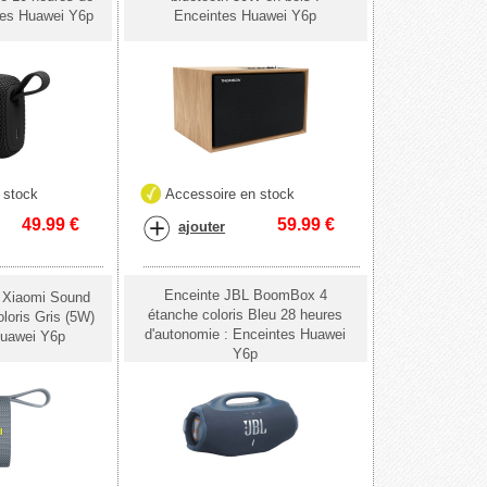
tes Huawei Y6p
Enceintes Huawei Y6p
 stock
Accessoire en stock
49.99
€
59.99
€
ajouter
Enceinte JBL BoomBox 4
 Xiaomi Sound
étanche coloris Bleu 28 heures
loris Gris (5W)
d'autonomie : Enceintes Huawei
Huawei Y6p
Y6p