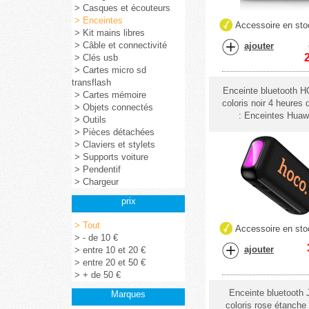
> Casques et écouteurs
> Enceintes
Accessoire en sto
> Kit mains libres
> Câble et connectivité
ajouter
> Clés usb
> Cartes micro sd
transflash
Enceinte bluetooth
> Cartes mémoire
coloris noir 4 heures
> Objets connectés
: Enceintes Huaw
> Outils
> Pièces détachées
> Claviers et stylets
> Supports voiture
> Pendentif
> Chargeur
prix
> Tout
Accessoire en sto
> - de 10 €
ajouter
> entre 10 et 20 €
> entre 20 et 50 €
> + de 50 €
Enceinte bluetooth
Marques
coloris rose étanche