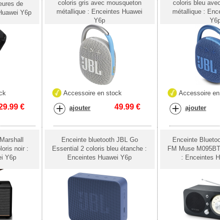
coloris gris avec mousqueton
coloris bleu av
eures de
métallique : Enceintes Huawei
métallique : Enc
Huawei Y6p
Y6p
Y6
ck
Accessoire en stock
Accessoire en
29.99
€
49.99
€
ajouter
ajouter
 Marshall
Enceinte bluetooth JBL Go
Enceinte Bluetoo
ris noir :
Essential 2 coloris bleu étanche :
FM Muse M095BT
ei Y6p
Enceintes Huawei Y6p
: Enceintes 