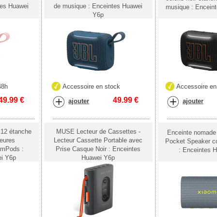
tes Huawei
de musique : Enceintes Huawei
musique : Encein
Y6p
48h
Accessoire en stock
Accessoire en
49.99
€
49.99
€
ajouter
ajouter
12 étanche
MUSE Lecteur de Cassettes -
Enceinte nomade
heures
Lecteur Cassette Portable avec
Pocket Speaker co
omPods :
Prise Casque Noir : Enceintes
: Enceintes 
ei Y6p
Huawei Y6p