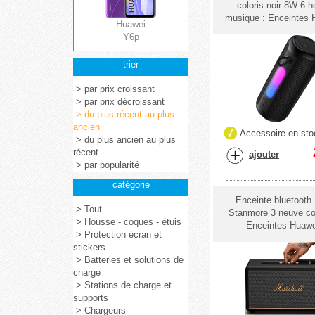
coloris noir 8W 6 h
musique : Enceintes 
Huawei
Y6p
trier
> par prix croissant
> par prix décroissant
> du plus récent au plus
ancien
Accessoire en sto
> du plus ancien au plus
récent
ajouter
> par popularité
catégorie
Enceinte bluetooth
> Tout
Stanmore 3 neuve colo
> Housse - coques - étuis
Enceintes Huaw
> Protection écran et
stickers
> Batteries et solutions de
charge
> Stations de charge et
supports
> Chargeurs