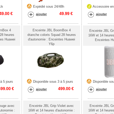
ck
Expédié sous 24/48h
Accessoire en
49.00
€
49.99
€
ajouter
ajouter
omBox 4
Enceinte JBL BoomBox 4
Enceinte JBL Gr
 28 heures
étanche coloris Squad 28 heures
16W et 14 heures
tes Huawei
d'autonomie : Enceintes Huawei
Enceintes H
Y6p
à 5 jours
Disponible sous 3 à 5 jours
Disponible sou
499.00
€
499.00
€
ajouter
ajouter
ouge avec
Enceinte JBL Grip Violet avec
Enceinte JBL Gr
utonomie :
16W et 14 heures d'autonomie :
16W et 14 heures