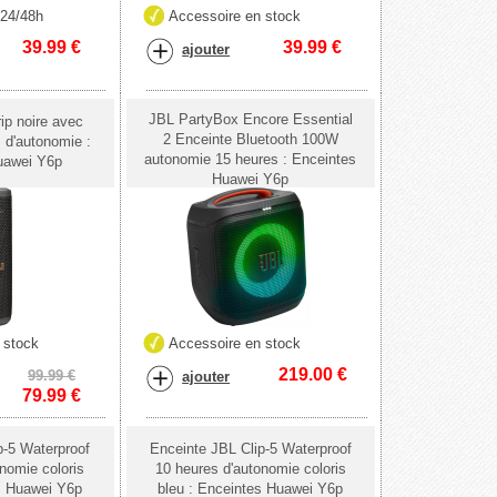
 24/48h
Accessoire en stock
39.99
€
39.99
€
ajouter
JBL PartyBox Encore Essential
ip noire avec
2 Enceinte Bluetooth 100W
 d'autonomie :
autonomie 15 heures : Enceintes
uawei Y6p
Huawei Y6p
 stock
Accessoire en stock
219.00
€
99.99 €
ajouter
79.99
€
p-5 Waterproof
Enceinte JBL Clip-5 Waterproof
nomie coloris
10 heures d'autonomie coloris
s Huawei Y6p
bleu : Enceintes Huawei Y6p