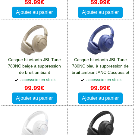
59.99€
59.99€
Ajouter au panier
Ajouter au panier
Casque bluetooth JBL Tune
Casque bluetooth JBL Tune
780NC beige à suppression
780NC bleu à suppression de
de bruit ambiant
bruit ambiant ANC:Casques et
ANC:Casques et écouteurs
écouteurs Oppo A76
accessoire en stock
accessoire en stock
Oppo A76
99.99€
99.99€
Ajouter au panier
Ajouter au panier