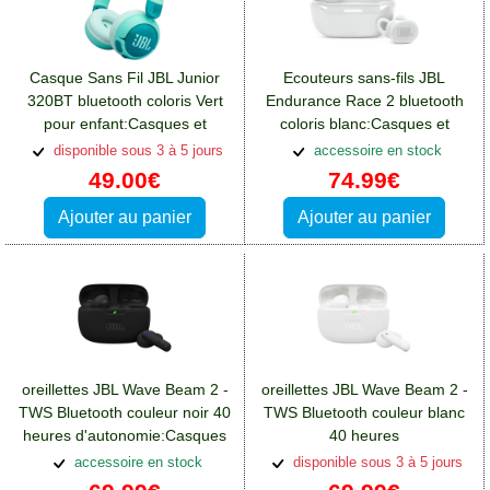
Casque Sans Fil JBL Junior
Ecouteurs sans-fils JBL
320BT bluetooth coloris Vert
Endurance Race 2 bluetooth
pour enfant:Casques et
coloris blanc:Casques et
écouteurs Oppo A76
écouteurs Oppo A76
disponible sous 3 à 5 jours
accessoire en stock
49.00€
74.99€
Ajouter au panier
Ajouter au panier
oreillettes JBL Wave Beam 2 -
oreillettes JBL Wave Beam 2 -
TWS Bluetooth couleur noir 40
TWS Bluetooth couleur blanc
heures d'autonomie:Casques
40 heures
et écouteurs Oppo A76
d'autonomie:Casques et
accessoire en stock
disponible sous 3 à 5 jours
écouteurs Oppo A76