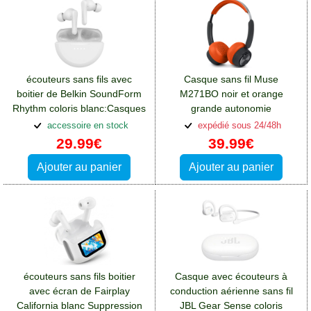
écouteurs sans fils avec
Casque sans fil Muse
boitier de Belkin SoundForm
M271BO noir et orange
Rhythm coloris blanc:Casques
grande autonomie
et écouteurs Oppo A76
65H:Casques et écouteurs
accessoire en stock
expédié sous 24/48h
Oppo A76
29.99€
39.99€
Ajouter au panier
Ajouter au panier
écouteurs sans fils boitier
Casque avec écouteurs à
avec écran de Fairplay
conduction aérienne sans fil
California blanc Suppression
JBL Gear Sense coloris