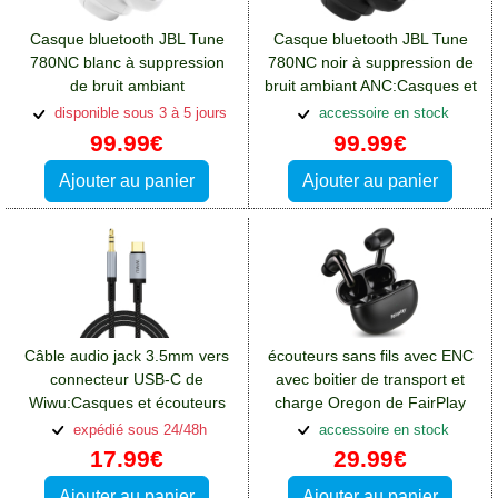
Casque bluetooth JBL Tune
Casque bluetooth JBL Tune
780NC blanc à suppression
780NC noir à suppression de
de bruit ambiant
bruit ambiant ANC:Casques et
ANC:Casques et écouteurs
écouteurs Oppo A76
disponible sous 3 à 5 jours
accessoire en stock
Oppo A76
99.99€
99.99€
Ajouter au panier
Ajouter au panier
Câble audio jack 3.5mm vers
écouteurs sans fils avec ENC
connecteur USB-C de
avec boitier de transport et
Wiwu:Casques et écouteurs
charge Oregon de FairPlay
Oppo A76
noir
expédié sous 24/48h
accessoire en stock
17.99€
29.99€
Ajouter au panier
Ajouter au panier