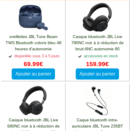
oreillettes JBL Tune Beam
Casque bluetooth JBL Live
TWS Bluetooth coloris bleu 48
780NC noir à à réduction de
heures d'autonomie
bruit ANC autonomie 80
totale:Casques et écouteurs
heures:Casques et écouteurs
disponible sous 3 à 5 jours
accessoire en stock
Oppo A76
Oppo A76
69.99€
159.99€
Ajouter au panier
Ajouter au panier
Casque bluetooth JBL Live
Caque bluetooth intra-
680NC noir à à réduction de
auriculaire JBL Tune 235BT