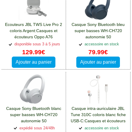
Ecouteurs JBL TWS Live Pro 2
Casque Sony Bluetooth bleu
coloris Argent:Casques et
super basses WH-CH720
écouteurs Oppo A76
autonomie 50
heures:Casques et écouteurs
disponible sous 3 à 5 jours
accessoire en stock
Oppo A76
129.99€
79.99€
Ajouter au panier
Ajouter au panier
Casque Sony Bluetooth blanc
Casque intra-auriculaire JBL
super basses WH-CH720
Tune 310C coloris blanc fiche
autonomie 50
USB-C:Casques et écouteurs
heures:Casques et écouteurs
Oppo A76
expédié sous 24/48h
accessoire en stock