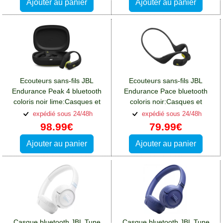
Ajouter au panier
Ajouter au panier
Ecouteurs sans-fils JBL
Ecouteurs sans-fils JBL
Endurance Peak 4 bluetooth
Endurance Pace bluetooth
coloris noir lime:Casques et
coloris noir:Casques et
écouteurs Oppo A76
écouteurs Oppo A76
expédié sous 24/48h
expédié sous 24/48h
98.99€
79.99€
Ajouter au panier
Ajouter au panier
Casque bluetooth JBL Tune
Casque bluetooth JBL Tune