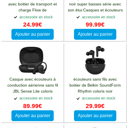
avec boitier de transport et
noir super basses série avec
charge Flow de
son étui:Casques et écouteurs
Obal:Me:Casques et
Oppo A76
accessoire en stock
accessoire en stock
écouteurs Oppo A76
24.99€
99.99€
Ajouter au panier
Ajouter au panier
Casque avec écouteurs à
écouteurs sans fils avec
conduction aérienne sans fil
boitier de Belkin SoundForm
JBL Sense Lite coloris
Rhythm coloris noir
noir:Casques et écouteurs
Supression de bruit ANC
accessoire en stock
accessoire en stock
Oppo A76
89.99€
29.99€
Ajouter au panier
Ajouter au panier