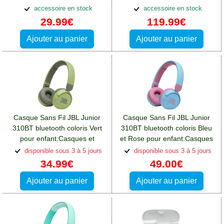
de Bruit Active
blanc:Casques et écouteurs
accessoire en stock
accessoire en stock
Oppo A76
29.99€
119.99€
Ajouter au panier
Ajouter au panier
Casque Sans Fil JBL Junior
Casque Sans Fil JBL Junior
310BT bluetooth coloris Vert
310BT bluetooth coloris Bleu
pour enfant:Casques et
et Rose pour enfant:Casques
écouteurs Oppo A76
et écouteurs Oppo A76
disponible sous 3 à 5 jours
disponible sous 3 à 5 jours
34.99€
49.00€
Ajouter au panier
Ajouter au panier