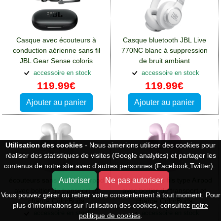
Casque avec écouteurs à
Casque bluetooth JBL Live
conduction aérienne sans fil
770NC blanc à suppression
JBL Gear Sense coloris
de bruit ambiant
noir:Casques et écouteurs
ANC:Casques et écouteurs
accessoire en stock
accessoire en stock
Oppo A76
Oppo A76
119.99€
119.99€
Ajouter au panier
Ajouter au panier
Utilisation des cookies
- Nous aimerions utiliser des cookies pour
réaliser des statistiques de visites (Google analytics) et partager les
contenus de notre site avec d'autres personnes (Facebook,Twitter).
Autoriser
Ne pas autoriser
écouteurs sans fils type Airpod
écouteurs sans fils type Airpod
avec boitier de transport et
avec boitier de transport et
Vous pouvez gérer ou retirer votre consentement à tout moment. Pour
charge ColorBuds
charge ColorBuds
plus d'informations sur l'utilisation des cookies, consultez
notre
blanc:Casques et écouteurs
rose:Casques et écouteurs
accessoire en stock
accessoire en stock
politique de cookies
.