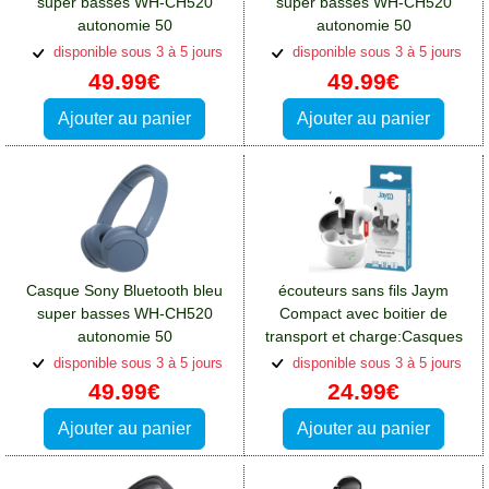
super basses WH-CH520
super basses WH-CH520
autonomie 50
autonomie 50
heures:Casques et écouteurs
heures:Casques et écouteurs
disponible sous 3 à 5 jours
disponible sous 3 à 5 jours
Oppo A76
Oppo A76
49.99€
49.99€
Ajouter au panier
Ajouter au panier
Casque Sony Bluetooth bleu
écouteurs sans fils Jaym
super basses WH-CH520
Compact avec boitier de
autonomie 50
transport et charge:Casques
heures:Casques et écouteurs
et écouteurs Oppo A76
disponible sous 3 à 5 jours
disponible sous 3 à 5 jours
Oppo A76
49.99€
24.99€
Ajouter au panier
Ajouter au panier