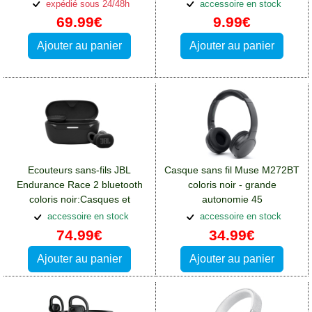
totale:Casques et écouteurs
LCD:Casques et écouteurs
expédié sous 24/48h
accessoire en stock
Oppo A76
Oppo A76
69.99€
9.99€
Ajouter au panier
Ajouter au panier
Ecouteurs sans-fils JBL
Casque sans fil Muse M272BT
Endurance Race 2 bluetooth
coloris noir - grande
coloris noir:Casques et
autonomie 45
écouteurs Oppo A76
heures:Casques et écouteurs
accessoire en stock
accessoire en stock
Oppo A76
74.99€
34.99€
Ajouter au panier
Ajouter au panier