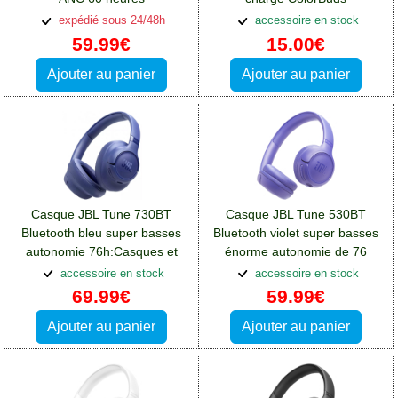
d'autonomie:Casques et
violet:Casques et écouteurs
expédié sous 24/48h
accessoire en stock
écouteurs Oppo A76
Oppo A76
59.99€
15.00€
Ajouter au panier
Ajouter au panier
Casque JBL Tune 730BT
Casque JBL Tune 530BT
Bluetooth bleu super basses
Bluetooth violet super basses
autonomie 76h:Casques et
énorme autonomie de 76
écouteurs Oppo A76
heures:Casques et écouteurs
accessoire en stock
accessoire en stock
Oppo A76
69.99€
59.99€
Ajouter au panier
Ajouter au panier