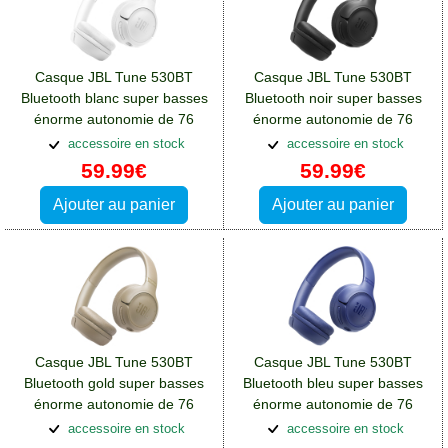
Casque JBL Tune 530BT
Casque JBL Tune 530BT
Bluetooth blanc super basses
Bluetooth noir super basses
énorme autonomie de 76
énorme autonomie de 76
heures:Casques et écouteurs
heures:Casques et écouteurs
accessoire en stock
accessoire en stock
Oppo A76
Oppo A76
59.99€
59.99€
Ajouter au panier
Ajouter au panier
Casque JBL Tune 530BT
Casque JBL Tune 530BT
Bluetooth gold super basses
Bluetooth bleu super basses
énorme autonomie de 76
énorme autonomie de 76
heures:Casques et écouteurs
heures:Casques et écouteurs
accessoire en stock
accessoire en stock
Oppo A76
Oppo A76