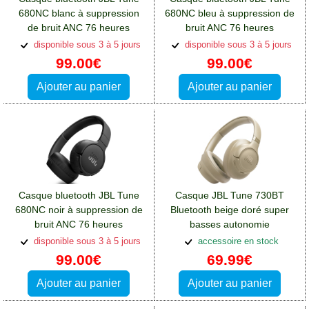
680NC blanc à suppression
680NC bleu à suppression de
de bruit ANC 76 heures
bruit ANC 76 heures
autonomie:Casques et
autonomie:Casques et
disponible sous 3 à 5 jours
disponible sous 3 à 5 jours
écouteurs Oppo A76
écouteurs Oppo A76
99.00€
99.00€
Ajouter au panier
Ajouter au panier
Casque bluetooth JBL Tune
Casque JBL Tune 730BT
680NC noir à suppression de
Bluetooth beige doré super
bruit ANC 76 heures
basses autonomie
autonomie:Casques et
76h:Casques et écouteurs
disponible sous 3 à 5 jours
accessoire en stock
écouteurs Oppo A76
Oppo A76
99.00€
69.99€
Ajouter au panier
Ajouter au panier