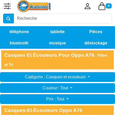
0
téléphone
tablette
Pièces
bluetooth
musique
déstockage
détachées
Casques Et Écouteurs Pour Oppo A76
: Filtre
et Tri
Catégorie : Casques et ecouteurs
Couleur : Tout
Prix : Tout
Casques-Et-Écouteurs Oppo A76