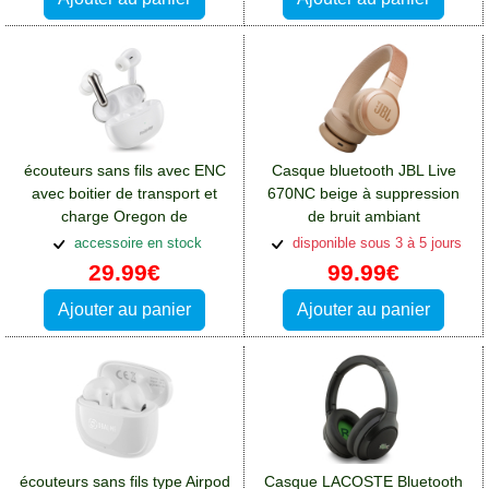
écouteurs sans fils avec ENC
Casque bluetooth JBL Live
avec boitier de transport et
670NC beige à suppression
charge Oregon de
de bruit ambiant
FairPlay:Casques et
ANC:Casques et écouteurs
accessoire en stock
disponible sous 3 à 5 jours
écouteurs Oppo A76
Oppo A76
29.99€
99.99€
Ajouter au panier
Ajouter au panier
écouteurs sans fils type Airpod
Casque LACOSTE Bluetooth