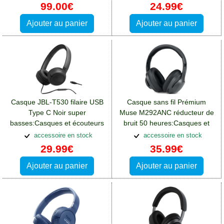
Oppo A76
99.00€
24.99€
Ajouter au panier
Ajouter au panier
Casque JBL-T530 filaire USB
Casque sans fil Prémium
Type C Noir super
Muse M292ANC réducteur de
basses:Casques et écouteurs
bruit 50 heures:Casques et
Oppo A76
écouteurs Oppo A76
accessoire en stock
accessoire en stock
29.99€
35.99€
Ajouter au panier
Ajouter au panier