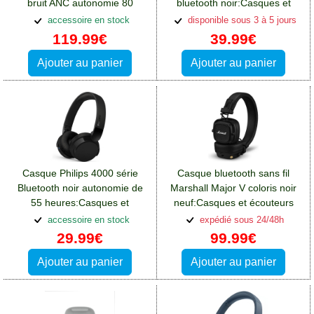
bruit ANC autonomie 80
bluetooth noir:Casques et
heures:Casques et écouteurs
écouteurs Oppo A76
accessoire en stock
disponible sous 3 à 5 jours
Oppo A76
119.99€
39.99€
Ajouter au panier
Ajouter au panier
Casque Philips 4000 série
Casque bluetooth sans fil
Bluetooth noir autonomie de
Marshall Major V coloris noir
55 heures:Casques et
neuf:Casques et écouteurs
écouteurs Oppo A76
Oppo A76
accessoire en stock
expédié sous 24/48h
29.99€
99.99€
Ajouter au panier
Ajouter au panier