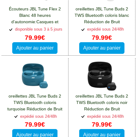
Écouteurs JBL Tune Flex 2
oreillettes JBL Tune Buds 2
Blanc 48 heures
TWS Bluetooth coloris blanc
d'autonomie:Casques et
Réduction de Bruit
écouteurs Oppo A76
Active:Casques et écouteurs
disponible sous 3 à 5 jours
expédié sous 24/48h
Oppo A76
79.99€
79.99€
Ajouter au panier
Ajouter au panier
oreillettes JBL Tune Buds 2
oreillettes JBL Tune Buds 2
TWS Bluetooth coloris
TWS Bluetooth coloris noir
turquoise Réduction de Bruit
Réduction de Bruit
Active:Casques et écouteurs
Active:Casques et écouteurs
expédié sous 24/48h
expédié sous 24/48h
Oppo A76
Oppo A76
79.99€
79.99€
Ajouter au panier
Ajouter au panier