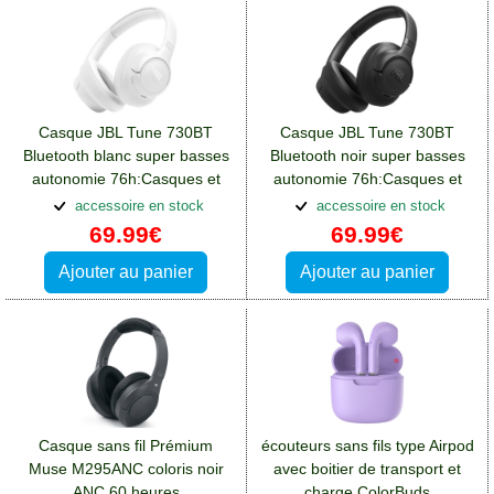
Casque JBL Tune 730BT
Casque JBL Tune 730BT
Bluetooth blanc super basses
Bluetooth noir super basses
autonomie 76h:Casques et
autonomie 76h:Casques et
écouteurs Oppo A76
écouteurs Oppo A76
accessoire en stock
accessoire en stock
69.99€
69.99€
Ajouter au panier
Ajouter au panier
Casque sans fil Prémium
écouteurs sans fils type Airpod
Muse M295ANC coloris noir
avec boitier de transport et
ANC 60 heures
charge ColorBuds