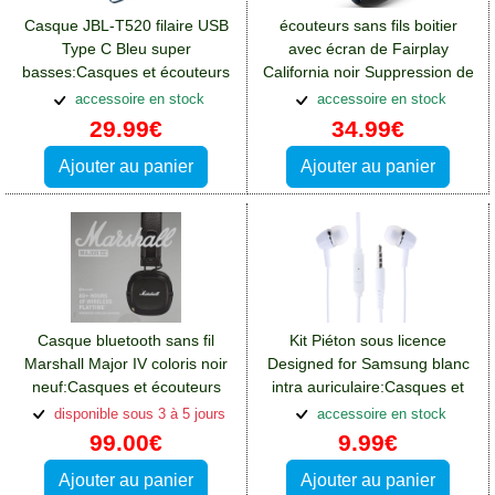
Casque JBL-T520 filaire USB
écouteurs sans fils boitier
Type C Bleu super
avec écran de Fairplay
basses:Casques et écouteurs
California noir Suppression de
Oppo A76
Bruit Active
accessoire en stock
accessoire en stock
29.99€
34.99€
Ajouter au panier
Ajouter au panier
Casque bluetooth sans fil
Kit Piéton sous licence
Marshall Major IV coloris noir
Designed for Samsung blanc
neuf:Casques et écouteurs
intra auriculaire:Casques et
Oppo A76
écouteurs Oppo A76
disponible sous 3 à 5 jours
accessoire en stock
99.00€
9.99€
Ajouter au panier
Ajouter au panier