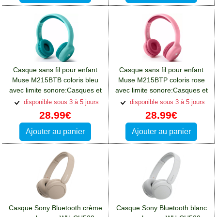
Casque sans fil pour enfant
Casque sans fil pour enfant
Muse M215BTB coloris bleu
Muse M215BTP coloris rose
avec limite sonore:Casques et
avec limite sonore:Casques et
écouteurs Oppo A76
écouteurs Oppo A76
disponible sous 3 à 5 jours
disponible sous 3 à 5 jours
28.99€
28.99€
Ajouter au panier
Ajouter au panier
Casque Sony Bluetooth crème
Casque Sony Bluetooth blanc