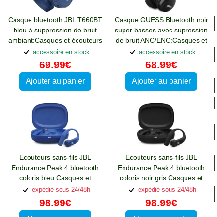
Casque bluetooth JBL T660BT
Casque GUESS Bluetooth noir
bleu à suppression de bruit
super basses avec supression
ambiant:Casques et écouteurs
de bruit ANC/ENC:Casques et
Oppo A76
écouteurs Oppo A76
accessoire en stock
accessoire en stock
69.99€
68.99€
Ajouter au panier
Ajouter au panier
Ecouteurs sans-fils JBL
Ecouteurs sans-fils JBL
Endurance Peak 4 bluetooth
Endurance Peak 4 bluetooth
coloris bleu:Casques et
coloris noir gris:Casques et
écouteurs Oppo A76
écouteurs Oppo A76
expédié sous 24/48h
expédié sous 24/48h
98.99€
98.99€