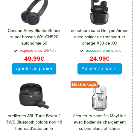
Casque Sony Bluetooth noir
écouteurs sans fils type Airpod
super basses WH-CH520
avec boitier de transport et
autonomie 50
charge X33 de XO
heures:Casques et écouteurs
noir:Casques et écouteurs
expédié sous 24/48h
accessoire en stock
Oppo A76
Oppo A76
49.99€
24.99€
Ajouter au panier
Ajouter au panier
Déstockage
oreillettes JBL Tune Beam 2
écouteurs sans fils MayLine
TWS Bluetooth coloris noir 48
avec boitier de chargement
heures d'autonomie
coloris blanc afficheur