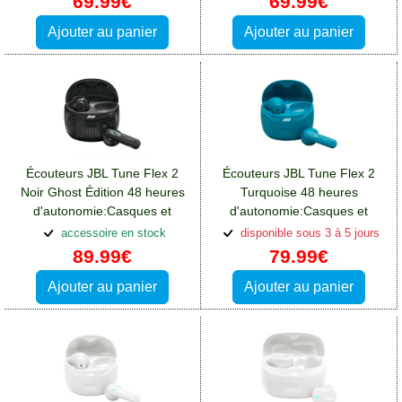
69.99€
69.99€
Ajouter au panier
Ajouter au panier
Écouteurs JBL Tune Flex 2
Écouteurs JBL Tune Flex 2
Noir Ghost Édition 48 heures
Turquoise 48 heures
d'autonomie:Casques et
d'autonomie:Casques et
écouteurs Oppo A76
écouteurs Oppo A76
accessoire en stock
disponible sous 3 à 5 jours
89.99€
79.99€
Ajouter au panier
Ajouter au panier