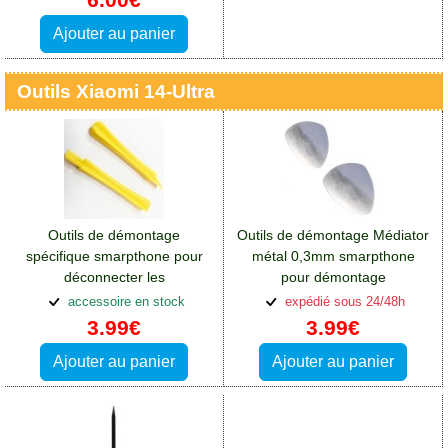
Ajouter au panier
Outils Xiaomi 14-Ultra
Outils de démontage
Outils de démontage Médiator
spécifique smarpthone pour
métal 0,3mm smarpthone
déconnecter les
pour démontage
nappes:Accessoires Xiaomi 14
écran:Accessoires Xiaomi 14
accessoire en stock
expédié sous 24/48h
Ultra
Ultra
3.99€
3.99€
Ajouter au panier
Ajouter au panier