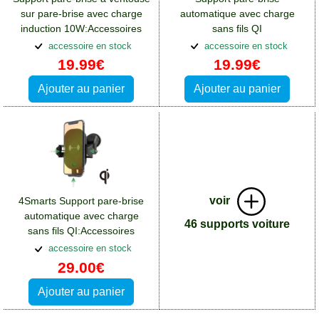
sur pare-brise avec charge
automatique avec charge
induction 10W:Accessoires
sans fils QI
Xiaomi 14 Ultra
Forcell:Accessoires Xiaomi 14
accessoire en stock
accessoire en stock
Ultra
19.99€
19.99€
Ajouter au panier
Ajouter au panier
voir
4Smarts Support pare-brise
automatique avec charge
46 supports voiture
sans fils QI:Accessoires
Xiaomi 14 Ultra
accessoire en stock
29.00€
Ajouter au panier