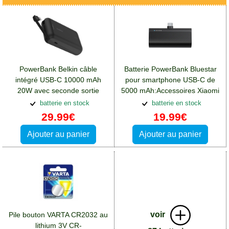
PowerBank Belkin câble
Batterie PowerBank Bluestar
intégré USB-C 10000 mAh
pour smartphone USB-C de
20W avec seconde sortie
5000 mAh:Accessoires Xiaomi
USB-C:Accessoires Xiaomi 14
14 Ultra
batterie en stock
batterie en stock
Ultra
29.99€
19.99€
Ajouter au panier
Ajouter au panier
voir
Pile bouton VARTA CR2032 au
lithium 3V CR-