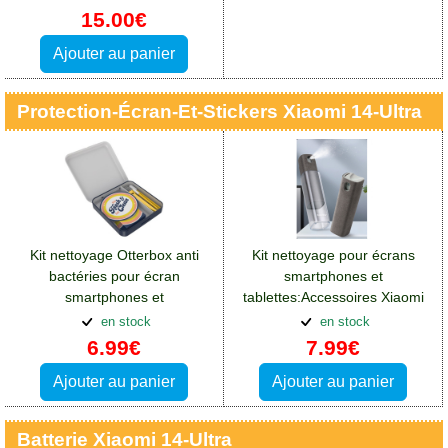
15.00€
Ajouter au panier
Protection-Écran-Et-Stickers Xiaomi 14-Ultra
Kit nettoyage Otterbox anti
Kit nettoyage pour écrans
bactéries pour écran
smartphones et
smartphones et
tablettes:Accessoires Xiaomi
tablettes:Accessoires Xiaomi
14 Ultra
en stock
en stock
14 Ultra
6.99€
7.99€
Ajouter au panier
Ajouter au panier
Batterie Xiaomi 14-Ultra