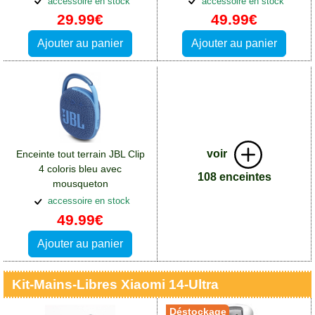
accessoire en stock
accessoire en stock
14 Ultra
29.99€
49.99€
Ajouter au panier
Ajouter au panier
voir
Enceinte tout terrain JBL Clip
4 coloris bleu avec
108 enceintes
mousqueton
métallique:Accessoires Xiaomi
accessoire en stock
14 Ultra
49.99€
Ajouter au panier
Kit-Mains-Libres Xiaomi 14-Ultra
Déstockage