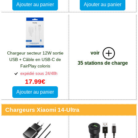
Ajouter au panier
Ajouter au panier
voir
Chargeur secteur 12W sortie
USB + Câble en USB-C de
35 stations de charge
FairPlay coloris
blanc:Accessoires Xiaomi 14
expédié sous 24/48h
Ultra
17.99€
Ajouter au panier
Chargeurs Xiaomi 14-Ultra