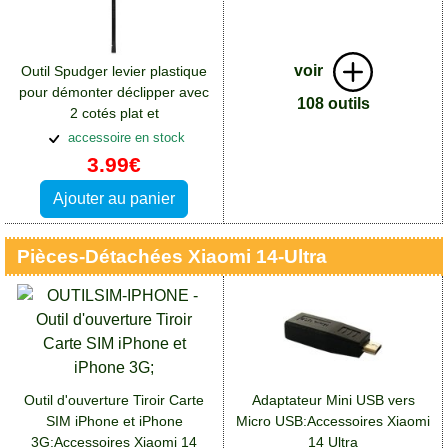
voir
Outil Spudger levier plastique
pour démonter déclipper avec
108 outils
2 cotés plat et
pointe:Accessoires Xiaomi 14
accessoire en stock
Ultra
3.99€
Ajouter au panier
Pièces-Détachées Xiaomi 14-Ultra
Outil d'ouverture Tiroir Carte
Adaptateur Mini USB vers
SIM iPhone et iPhone
Micro USB:Accessoires Xiaomi
3G:Accessoires Xiaomi 14
14 Ultra