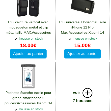
Etui ceinture vertical avec
Etui universel Horizontal Taille
mousqueton métal et clip
iPhone 12 Pro
métal taille MAX:Accessoires
Max:Accessoires Xiaomi 14
Xiaomi 14 Ultra
Ultra
housse en stock
housse en stock
18.00€
15.00€
Ajouter au panier
Ajouter au panier
voir
Pochette étanche tactile pour
grand smartphone 6
7 housses
pouces:Accessoires Xiaomi 14
Ultra
housse en stock