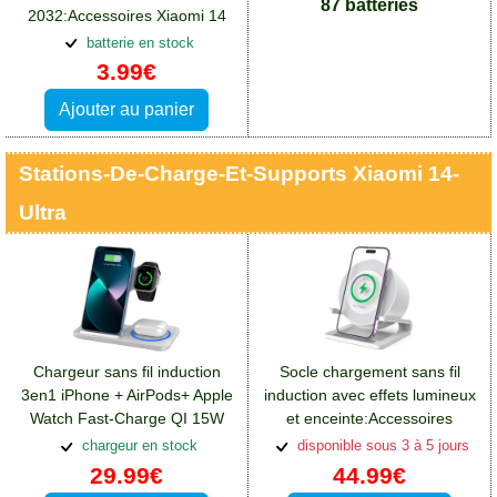
87 batteries
2032:Accessoires Xiaomi 14
Ultra
batterie en stock
3.99€
Ajouter au panier
Stations-De-Charge-Et-Supports Xiaomi 14-
Ultra
Chargeur sans fil induction
Socle chargement sans fil
3en1 iPhone + AirPods+ Apple
induction avec effets lumineux
Watch Fast-Charge QI 15W
et enceinte:Accessoires
blanc pliable
Xiaomi 14 Ultra
chargeur en stock
disponible sous 3 à 5 jours
29.99€
44.99€