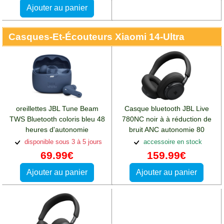
Ajouter au panier
Casques-Et-Écouteurs Xiaomi 14-Ultra
oreillettes JBL Tune Beam
Casque bluetooth JBL Live
TWS Bluetooth coloris bleu 48
780NC noir à à réduction de
heures d'autonomie
bruit ANC autonomie 80
totale:Accessoires Xiaomi 14
heures:Accessoires Xiaomi 14
disponible sous 3 à 5 jours
accessoire en stock
Ultra
Ultra
69.99€
159.99€
Ajouter au panier
Ajouter au panier