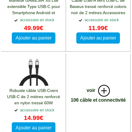
Manette GAMESIR X5 Lite
Câble USB-A vers USB-C de
extensible Type USB-C pour
Baseus tressé renforcé coloris
Smartphone Android et
noir de 2 mètres:Accessoires
iPhone:Accessoires Xiaomi 14
Xiaomi 14 Ultra
accessoire en stock
accessoire en stock
Ultra
49.99€
11.99€
Ajouter au panier
Ajouter au panier
voir
Robuste câble USB-Cvers
USB-C de 2 mètres renforcé
106 câble et connectivité
en nylon tressé 60W
Bluestar:Accessoires Xiaomi
accessoire en stock
14 Ultra
14.99€
Ajouter au panier