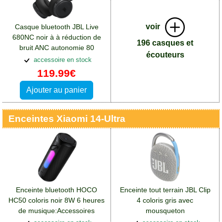
voir
Casque bluetooth JBL Live
680NC noir à à réduction de
196 casques et
bruit ANC autonomie 80
écouteurs
heures:Accessoires Xiaomi 14
accessoire en stock
Ultra
119.99€
Ajouter au panier
Enceintes Xiaomi 14-Ultra
Enceinte bluetooth HOCO
Enceinte tout terrain JBL Clip
HC50 coloris noir 8W 6 heures
4 coloris gris avec
de musique:Accessoires
mousqueton
Xiaomi 14 Ultra
métallique:Accessoires Xiaomi