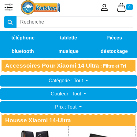
0
téléphone
tablette
Pièces
bluetooth
musique
déstockage
détachées
Accessoires Pour Xiaomi 14 Ultra
: Filtre et Tri
Catégorie : Tout
Couleur : Tout
Prix : Tout
Housse Xiaomi 14-Ultra