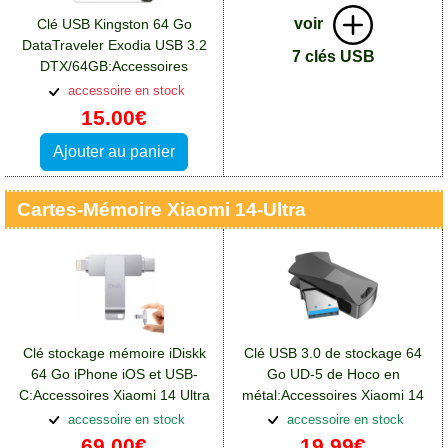
voir
Clé USB Kingston 64 Go
DataTraveler Exodia USB 3.2
7 clés USB
DTX/64GB:Accessoires
Xiaomi 14 Ultra
accessoire en stock
15.00€
Ajouter au panier
Cartes-Mémoire Xiaomi 14-Ultra
Clé stockage mémoire iDiskk
Clé USB 3.0 de stockage 64
64 Go iPhone iOS et USB-
Go UD-5 de Hoco en
C:Accessoires Xiaomi 14 Ultra
métal:Accessoires Xiaomi 14
Ultra
accessoire en stock
accessoire en stock
69.00€
19.99€