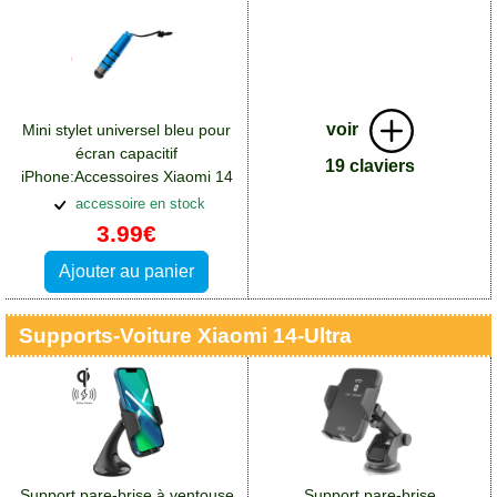
voir
Mini stylet universel bleu pour
écran capacitif
19 claviers
iPhone:Accessoires Xiaomi 14
Ultra
accessoire en stock
3.99€
Ajouter au panier
Supports-Voiture Xiaomi 14-Ultra
Support pare-brise à ventouse
Support pare-brise