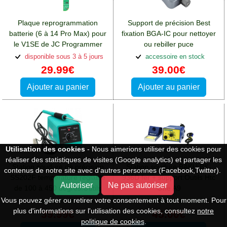
Plaque reprogrammation
Support de précision Best
batterie (6 à 14 Pro Max) pour
fixation BGA-IC pour nettoyer
le V1SE de JC Programmer
ou rebiller puce
JCID:Outils Htc One A9
électronique:Outils Htc One A9
disponible sous 3 à 5 jours
accessoire en stock
29.99€
39.00€
Ajouter au panier
Ajouter au panier
Utilisation des cookies
- Nous aimerions utiliser des cookies pour
réaliser des statistiques de visites (Google analytics) et partager les
Station soudure de précision
Station soudure BAKU BK-
contenus de notre site avec d'autres personnes (Facebook,Twitter).
SS202F température réglable
936D fer + support:Outils Htc
Autoriser
Ne pas autoriser
de 100 à 450 degrés:Outils
One A9
Htc One A9
Vous pouvez gérer ou retirer votre consentement à tout moment. Pour
accessoire en stock
accessoire en stock
plus d'informations sur l'utilisation des cookies, consultez
notre
39.99€
45.00€
politique de cookies
.