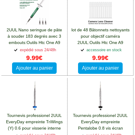
2UUL Nano seringue de pâte
lot de 48 Bâtonnets nettoyants
à souder 183 degrés avec 3
pour objectif caméra
embouts:Outils Htc One A9
2UUL:Outils Htc One A9
expédié sous 24/48h
accessoire en stock
9.99€
9.99€
Ajouter au panier
Ajouter au panier
Tournevis professionel 2UUL
Tournevis professionel 2UUL
EveryDay empreinte TriWings
EveryDay empreinte
(Y) 0.6 pour visserie interne
Pentalobe 0.8 vis écran
iPhone:Outils Htc One A9
iPhone:Outils Htc One A9