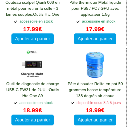
Couteau scalpel Qianli 008 en
Pâte thermique Métal liquide
métal pour retirer la colle - 3
pour PS5 / PC / GPU avec
lames souples:Outils Htc One
applicateur 1,5g
A9
PolarTronix:Outils Htc One A9
accessoire en stock
accessoire en stock
17.99€
17.99€
Ajouter au panier
Ajouter au panier
Outil de diagnostic de charge
Pâte à souder Relife en pot 50
USB-C PW21 de 2UUL:Outils
grammes basse température
Htc One A9
138 degrés air chaud
microsoudure CMS:Outils Htc
accessoire en stock
disponible sous 3 à 5 jours
One A9
18.99€
18.99€
Ajouter au panier
Ajouter au panier