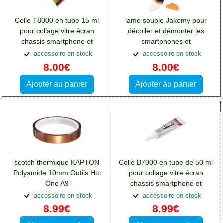
Colle T8000 en tube 15 ml
lame souple Jakemy pour
pour collage vitre écran
décoller et démonter les
chassis smartphone et
smartphones et
tablette:Outils Htc One A9
tablettes:Outils Htc One A9
accessoire en stock
accessoire en stock
8.00€
8.00€
Ajouter au panier
Ajouter au panier
scotch thermique KAPTON
Colle B7000 en tube de 50 ml
Polyamide 10mm:Outils Htc
pour collage vitre écran
One A9
chassis smartphone et
tablette:Outils Htc One A9
accessoire en stock
accessoire en stock
8.99€
8.99€