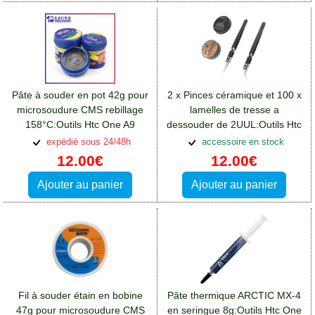
Pâte à souder en pot 42g pour
2 x Pinces céramique et 100 x
microsoudure CMS rebillage
lamelles de tresse a
158°C:Outils Htc One A9
dessouder de 2UUL:Outils Htc
One A9
expédié sous 24/48h
accessoire en stock
12.00€
12.00€
Ajouter au panier
Ajouter au panier
Fil à souder étain en bobine
Pâte thermique ARCTIC MX-4
47g pour microsoudure CMS
en seringue 8g:Outils Htc One