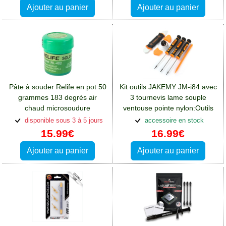
Ajouter au panier
Ajouter au panier
Pâte à souder Relife en pot 50
Kit outils JAKEMY JM-i84 avec
grammes 183 degrés air
3 tournevis lame souple
chaud microsoudure
ventouse pointe nylon:Outils
CMS:Outils Htc One A9
Htc One A9
disponible sous 3 à 5 jours
accessoire en stock
15.99€
16.99€
Ajouter au panier
Ajouter au panier