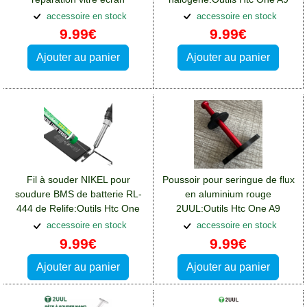
smarttphone et tablette:Outils
accessoire en stock
accessoire en stock
Htc One A9
9.99€
9.99€
Ajouter au panier
Ajouter au panier
Fil à souder NIKEL pour
Poussoir pour seringue de flux
soudure BMS de batterie RL-
en aluminium rouge
444 de Relife:Outils Htc One
2UUL:Outils Htc One A9
A9
accessoire en stock
accessoire en stock
9.99€
9.99€
Ajouter au panier
Ajouter au panier