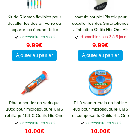
Kit de 5 lames flexibles pour
spatule souple iPlastix pour
décoller les dos en verre ou
décoller les dos Smartphones
séparer les écrans Relife
/ Tablettes:Outils Htc One A9
RL049A:Outils Htc One A9
accessoire en stock
disponible sous 3 à 5 jours
9.99€
9.99€
Ajouter au panier
Ajouter au panier
Pâte à souder en seringue
Fil à souder étain en bobine
10cc pour microsoudure CMS
40g pour microsoudure CMS
rebillage 183°C:Outils Htc One
et composants:Outils Htc One
A9
A9
accessoire en stock
accessoire en stock
10.00€
10.00€