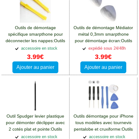
Outils de démontage
Outils de démontage Médiator
spécifique smarpthone pour
métal 0,3mm smarpthone
déconnecter les nappes:Outils
pour démontage écran:Outils
Htc One A9
Htc One A9
accessoire en stock
expédié sous 24/48h
3.99€
3.99€
Ajouter au panier
Ajouter au panier
Outil Spudger levier plastique
Outils démontage pour iPhone
pour démonter déclipper avec
tous modèles avec tournevis
2 cotés plat et pointe:Outils
pentalobe et cruxiforme:Outils
Htc One A9
Htc One A9
accessoire en stock
accessoire en stock