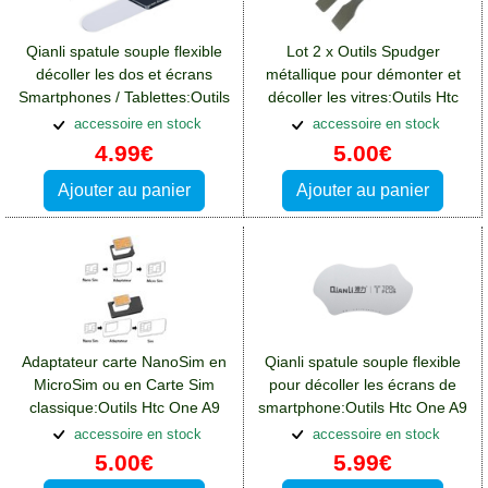
Qianli spatule souple flexible
Lot 2 x Outils Spudger
décoller les dos et écrans
métallique pour démonter et
Smartphones / Tablettes:Outils
décoller les vitres:Outils Htc
Htc One A9
One A9
accessoire en stock
accessoire en stock
4.99€
5.00€
Ajouter au panier
Ajouter au panier
Adaptateur carte NanoSim en
Qianli spatule souple flexible
MicroSim ou en Carte Sim
pour décoller les écrans de
classique:Outils Htc One A9
smartphone:Outils Htc One A9
accessoire en stock
accessoire en stock
5.00€
5.99€