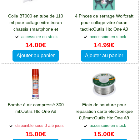
Colle B7000 en tube de 110
4 Pinces de serrage Wolfcraft
ml pour collage vitre écran
pour collage vitre écran
chassis smartphone et
tactile:Outils Htc One A9
tablette:Outils Htc One A9
accessoire en stock
accessoire en stock
14.00€
14.99€
Ajouter au panier
Ajouter au panier
Bombe à air compressé 300
Etain de soudure pour
ml:Outils Htc One A9
réparation carte électronique
0,6mm:Outils Htc One A9
disponible sous 3 à 5 jours
accessoire en stock
15.00€
15.00€