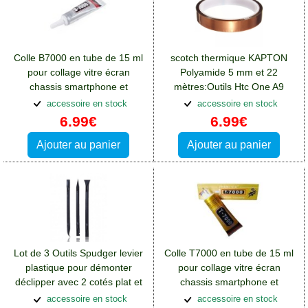
Colle B7000 en tube de 15 ml
scotch thermique KAPTON
pour collage vitre écran
Polyamide 5 mm et 22
chassis smartphone et
mètres:Outils Htc One A9
tablette:Outils Htc One A9
accessoire en stock
accessoire en stock
6.99€
6.99€
Ajouter au panier
Ajouter au panier
Lot de 3 Outils Spudger levier
Colle T7000 en tube de 15 ml
plastique pour démonter
pour collage vitre écran
déclipper avec 2 cotés plat et
chassis smartphone et
pointe:Outils Htc One A9
tablette:Outils Htc One A9
accessoire en stock
accessoire en stock