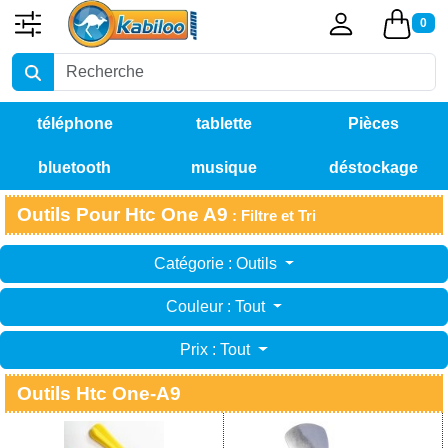
0
téléphone
tablette
Pièces
bluetooth
musique
déstockage
détachées
Outils Pour Htc One A9
: Filtre et Tri
Catégorie : Outils
Couleur : Tout
Prix : Tout
Outils Htc One-A9