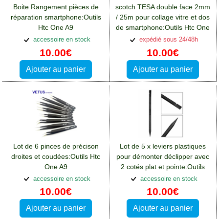
Boite Rangement pièces de
scotch TESA double face 2mm
réparation smartphone:Outils
/ 25m pour collage vitre et dos
Htc One A9
de smartphone:Outils Htc One
A9
accessoire en stock
expédié sous 24/48h
10.00€
10.00€
Ajouter au panier
Ajouter au panier
Lot de 6 pinces de précison
Lot de 5 x leviers plastiques
droites et coudées:Outils Htc
pour démonter déclipper avec
One A9
2 cotés plat et pointe:Outils
Htc One A9
accessoire en stock
accessoire en stock
10.00€
10.00€
Ajouter au panier
Ajouter au panier