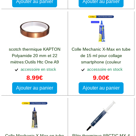
Ajouter au panier
Ajouter au panier
scotch thermique KAPTON
Colle Mechanic X-Max en tube
Polyamide 20 mm et 22
de 15 ml pour collage
mètres:Outils Htc One A9
smartphone (couleur
transparente):Outils Htc One
accessoire en stock
accessoire en stock
A9
8.99€
9.00€
Ajouter au panier
Ajouter au panier
Colle Mechanic X-Max en tube
Pâte thermique ARCTIC MX-4