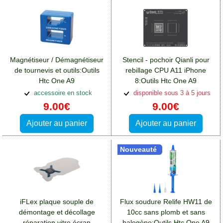
Magnétiseur / Démagnétiseur
Stencil - pochoir Qianli pour
de tournevis et outils:Outils
rebillage CPU A11 iPhone
Htc One A9
8:Outils Htc One A9
accessoire en stock
disponible sous 3 à 5 jours
9.00€
9.00€
Ajouter au panier
Ajouter au panier
Nouveauté
iFLex plaque souple de
Flux soudure Relife HW11 de
démontage et décollage
10cc sans plomb et sans
réparation vitre écran
halogène:Outils Htc One A9