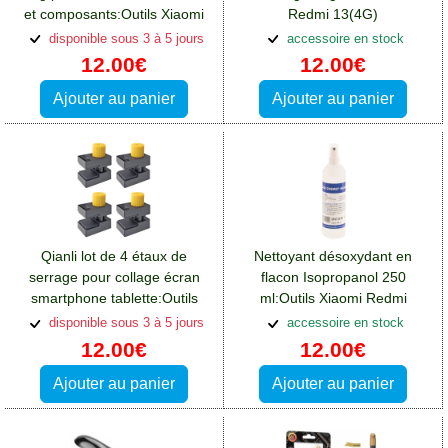
et composants:Outils Xiaomi
Redmi 13(4G)
Redmi 13(4G)
disponible sous 3 à 5 jours
accessoire en stock
12.00€
12.00€
Ajouter au panier
Ajouter au panier
Qianli lot de 4 étaux de
Nettoyant désoxydant en
serrage pour collage écran
flacon Isopropanol 250
smartphone tablette:Outils
ml:Outils Xiaomi Redmi
Xiaomi Redmi 13(4G)
13(4G)
disponible sous 3 à 5 jours
accessoire en stock
12.00€
12.00€
Ajouter au panier
Ajouter au panier