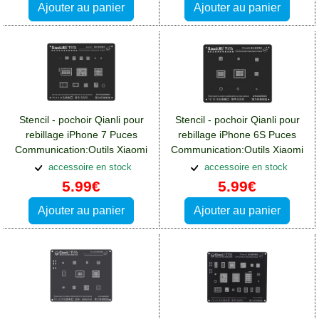
Ajouter au panier
Ajouter au panier
Stencil - pochoir Qianli pour
Stencil - pochoir Qianli pour
rebillage iPhone 7 Puces
rebillage iPhone 6S Puces
Communication:Outils Xiaomi
Communication:Outils Xiaomi
Redmi 13(4G)
Redmi 13(4G)
accessoire en stock
accessoire en stock
5.99€
5.99€
Ajouter au panier
Ajouter au panier