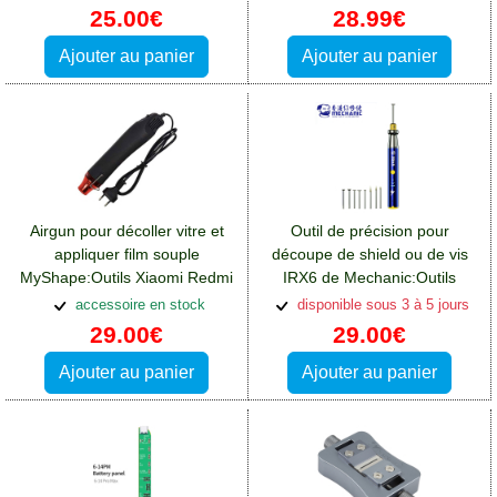
25.00€
28.99€
Ajouter au panier
Ajouter au panier
Airgun pour décoller vitre et
Outil de précision pour
appliquer film souple
découpe de shield ou de vis
MyShape:Outils Xiaomi Redmi
IRX6 de Mechanic:Outils
13(4G)
Xiaomi Redmi 13(4G)
accessoire en stock
disponible sous 3 à 5 jours
29.00€
29.00€
Ajouter au panier
Ajouter au panier