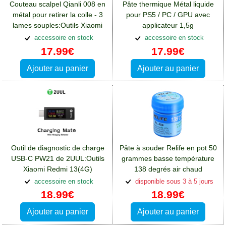
Couteau scalpel Qianli 008 en
Pâte thermique Métal liquide
métal pour retirer la colle - 3
pour PS5 / PC / GPU avec
lames souples:Outils Xiaomi
applicateur 1,5g
Redmi 13(4G)
PolarTronix:Outils Xiaomi
accessoire en stock
accessoire en stock
Redmi 13(4G)
17.99€
17.99€
Ajouter au panier
Ajouter au panier
Outil de diagnostic de charge
Pâte à souder Relife en pot 50
USB-C PW21 de 2UUL:Outils
grammes basse température
Xiaomi Redmi 13(4G)
138 degrés air chaud
microsoudure CMS
accessoire en stock
disponible sous 3 à 5 jours
18.99€
18.99€
Ajouter au panier
Ajouter au panier