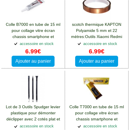
Colle B7000 en tube de 15 ml
scotch thermique KAPTON
pour collage vitre écran
Polyamide 5 mm et 22
chassis smartphone et
mètres:Outils Xiaomi Redmi
tablette:Outils Xiaomi Redmi
13(4G)
accessoire en stock
accessoire en stock
13(4G)
6.99€
6.99€
Ajouter au panier
Ajouter au panier
Lot de 3 Outils Spudger levier
Colle T7000 en tube de 15 ml
plastique pour démonter
pour collage vitre écran
déclipper avec 2 cotés plat et
chassis smartphone et
pointe
tablette:Outils Xiaomi Redmi
accessoire en stock
accessoire en stock