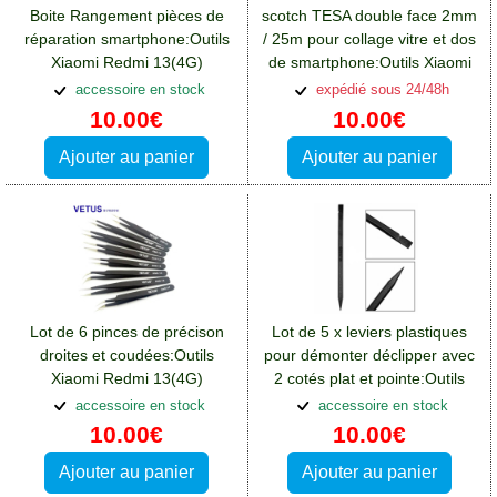
Boite Rangement pièces de
scotch TESA double face 2mm
réparation smartphone:Outils
/ 25m pour collage vitre et dos
Xiaomi Redmi 13(4G)
de smartphone:Outils Xiaomi
Redmi 13(4G)
accessoire en stock
expédié sous 24/48h
10.00€
10.00€
Ajouter au panier
Ajouter au panier
Lot de 6 pinces de précison
Lot de 5 x leviers plastiques
droites et coudées:Outils
pour démonter déclipper avec
Xiaomi Redmi 13(4G)
2 cotés plat et pointe:Outils
Xiaomi Redmi 13(4G)
accessoire en stock
accessoire en stock
10.00€
10.00€
Ajouter au panier
Ajouter au panier