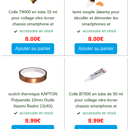
Colle T8000 en tube 15 ml
lame souple Jakemy pour
pour collage vitre écran
décoller et démonter les
chassis smartphone et
smartphones et
tablette:Outils Xiaomi Redmi
tablettes:Outils Xiaomi Redmi
accessoire en stock
accessoire en stock
13(4G)
13(4G)
8.00€
8.00€
Ajouter au panier
Ajouter au panier
scotch thermique KAPTON
Colle B7000 en tube de 50 ml
Polyamide 10mm:Outils
pour collage vitre écran
Xiaomi Redmi 13(4G)
chassis smartphone et
tablette:Outils Xiaomi Redmi
accessoire en stock
accessoire en stock
13(4G)
8.99€
8.99€