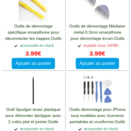
Outils de démontage
Outils de démontage Médiator
spécifique smarpthone pour
métal 0,3mm smarpthone
déconnecter les nappes:Outils
pour démontage écran:Outils
Xiaomi Redmi 13(4G)
Xiaomi Redmi 13(4G)
accessoire en stock
expédié sous 24/48h
3.99€
3.99€
Ajouter au panier
Ajouter au panier
Outil Spudger levier plastique
Outils démontage pour iPhone
pour démonter déclipper avec
tous modèles avec tournevis
2 cotés plat et pointe:Outils
pentalobe et cruxiforme:Outils
Xiaomi Redmi 13(4G)
Xiaomi Redmi 13(4G)
accessoire en stock
accessoire en stock