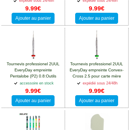
expédié sous 24/48h
expédié sous 24/48h
13(4G)
9.99€
9.99€
Ajouter au panier
Ajouter au panier
Tournevis professionel 2UUL
Tournevis professionel 2UUL
EveryDay empreinte
EveryDay empreinte Convex-
Pentalobe (P2) 0.8:Outils
Cross 2.5 pour carte mère
Xiaomi Redmi 13(4G)
iPhone:Outils Xiaomi Redmi
accessoire en stock
expédié sous 24/48h
13(4G)
9.99€
9.99€
Ajouter au panier
Ajouter au panier