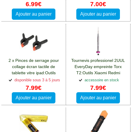
13(4G)
6.99€
7.00€
Ajouter au panier
Ajouter au panier
2 x Pinces de serrage pour
Tournevis professionel 2UUL
collage écran tactile de
EveryDay empreinte Torx
tablette vitre ipad:Outils
T2:Outils Xiaomi Redmi
Xiaomi Redmi 13(4G)
13(4G)
disponible sous 3 à 5 jours
accessoire en stock
7.99€
7.99€
Ajouter au panier
Ajouter au panier