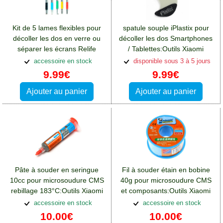
Kit de 5 lames flexibles pour
spatule souple iPlastix pour
décoller les dos en verre ou
décoller les dos Smartphones
séparer les écrans Relife
/ Tablettes:Outils Xiaomi
RL049A
Redmi 13(4G)
accessoire en stock
disponible sous 3 à 5 jours
9.99€
9.99€
Ajouter au panier
Ajouter au panier
Pâte à souder en seringue
Fil à souder étain en bobine
10cc pour microsoudure CMS
40g pour microsoudure CMS
rebillage 183°C:Outils Xiaomi
et composants:Outils Xiaomi
Redmi 13(4G)
Redmi 13(4G)
accessoire en stock
accessoire en stock
10.00€
10.00€