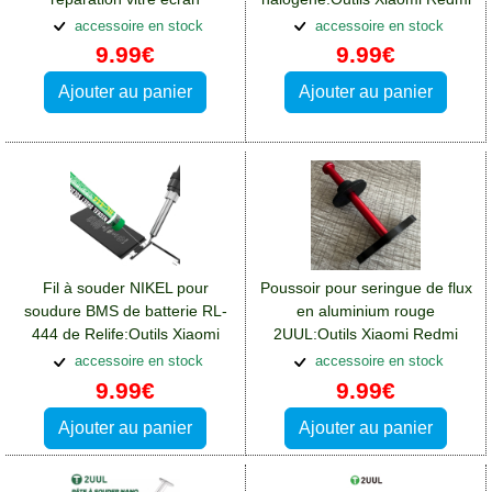
smarttphone et tablette
13(4G)
accessoire en stock
accessoire en stock
9.99€
9.99€
Ajouter au panier
Ajouter au panier
Fil à souder NIKEL pour
Poussoir pour seringue de flux
soudure BMS de batterie RL-
en aluminium rouge
444 de Relife:Outils Xiaomi
2UUL:Outils Xiaomi Redmi
Redmi 13(4G)
13(4G)
accessoire en stock
accessoire en stock
9.99€
9.99€
Ajouter au panier
Ajouter au panier