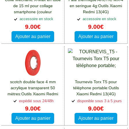
de 15 ml pour collage
en seringue 4g:Outils Xiaomi
smartphone (couleur
Redmi 13(4G)
noire):Outils Xiaomi Redmi
accessoire en stock
accessoire en stock
13(4G)
9.00€
9.00€
Ajouter au panier
Ajouter au panier
scotch double face 4 mm
Tournevis Torx T5 pour
acrylique transparent 50
téléphone portable:Outils
mètres:Outils Xiaomi Redmi
Xiaomi Redmi 13(4G)
13(4G)
expédié sous 24/48h
disponible sous 3 à 5 jours
9.00€
9.00€
Ajouter au panier
Ajouter au panier