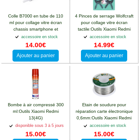
Colle B7000 en tube de 110
4 Pinces de serrage Wolfcraft
ml pour collage vitre écran
pour collage vitre écran
chassis smartphone et
tactile:Outils Xiaomi Redmi
tablette:Outils Xiaomi Redmi
13(4G)
accessoire en stock
accessoire en stock
13(4G)
14.00€
14.99€
Ajouter au panier
Ajouter au panier
Bombe à air compressé 300
Etain de soudure pour
ml:Outils Xiaomi Redmi
réparation carte électronique
13(4G)
0,6mm:Outils Xiaomi Redmi
13(4G)
disponible sous 3 à 5 jours
accessoire en stock
15.00€
15.00€