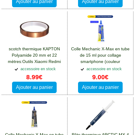
Ajouter au panier
Ajouter au panier
scotch thermique KAPTON
Colle Mechanic X-Max en tube
Polyamide 20 mm et 22
de 15 ml pour collage
mètres:Outils Xiaomi Redmi
smartphone (couleur
13(4G)
transparente):Outils Xiaomi
accessoire en stock
accessoire en stock
Redmi 13(4G)
8.99€
9.00€
Ajouter au panier
Ajouter au panier
Colle Mechanic X-Max en tube
Pâte thermique ARCTIC MX-4