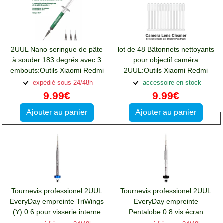
2UUL Nano seringue de pâte
lot de 48 Bâtonnets nettoyants
à souder 183 degrés avec 3
pour objectif caméra
embouts:Outils Xiaomi Redmi
2UUL:Outils Xiaomi Redmi
13(4G)
13(4G)
expédié sous 24/48h
accessoire en stock
9.99€
9.99€
Ajouter au panier
Ajouter au panier
Tournevis professionel 2UUL
Tournevis professionel 2UUL
EveryDay empreinte TriWings
EveryDay empreinte
(Y) 0.6 pour visserie interne
Pentalobe 0.8 vis écran
iPhone
iPhone:Outils Xiaomi Redmi