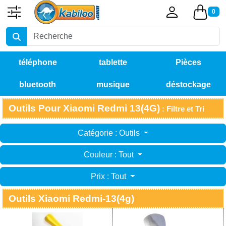
0
téléphone
tablette
Pièces
bluetooth
musique
déstockage
détachées
Outils Pour Xiaomi Redmi 13(4G)
: Filtre et Tri
Catégorie : Outils
Couleur : Tout
Prix : Tout
Outils Xiaomi Redmi-13(4g)