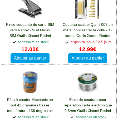
Pince coupante de carte SIM
Couteau scalpel Qianli 009 en
vers Nano-SIM et Micro-
métal pour retirer la colle - 12
SIM:Outils Xiaomi Redmi
lames:Outils Xiaomi Redmi
13(4G)
13(4G)
accessoire en stock
disponible sous 3 à 5 jours
12.00€
12.99€
Ajouter au panier
Ajouter au panier
Pâte à souder Mechanic en
Etain de soudure pour
pot 42 grammes basse
réparation carte électronique
température 138 degrés air
0,3mm:Outils Xiaomi Redmi
chaud microsoudure CMS
13(4G)
accessoire en stock
accessoire en stock