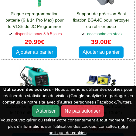
Plaque reprogrammation
Support de précision Best
batterie (6 à 14 Pro Max) pour
fixation BGA-IC pour nettoyer
le V1SE de JC Programmer
ou rebiller puce
JCID:Outils Xiaomi Redmi
électronique:Outils Xiaomi
disponible sous 3 à 5 jours
accessoire en stock
13(4G)
Redmi 13(4G)
29.99€
39.00€
Ajouter au panier
Ajouter au panier
Utilisation des cookies
- Nous aimerions utiliser des cookies pour
réaliser des statistiques de visites (Google analytics) et partager les
Station soudure de précision
Station soudure BAKU BK-
contenus de notre site avec d'autres personnes (Facebook,Twitter).
SS202F température réglable
936D fer + support:Outils
Autoriser
Ne pas autoriser
de 100 à 450 degrés:Outils
Xiaomi Redmi 13(4G)
Xiaomi Redmi 13(4G)
Vous pouvez gérer ou retirer votre consentement à tout moment. Pour
accessoire en stock
accessoire en stock
plus d'informations sur l'utilisation des cookies, consultez
notre
39.99€
45.00€
politique de cookies
.