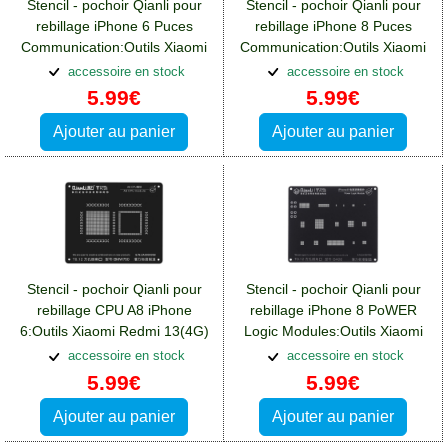
Stencil - pochoir Qianli pour
Stencil - pochoir Qianli pour
rebillage iPhone 6 Puces
rebillage iPhone 8 Puces
Communication:Outils Xiaomi
Communication:Outils Xiaomi
Redmi 13(4G)
Redmi 13(4G)
accessoire en stock
accessoire en stock
5.99€
5.99€
Ajouter au panier
Ajouter au panier
Stencil - pochoir Qianli pour
Stencil - pochoir Qianli pour
rebillage CPU A8 iPhone
rebillage iPhone 8 PoWER
6:Outils Xiaomi Redmi 13(4G)
Logic Modules:Outils Xiaomi
Redmi 13(4G)
accessoire en stock
accessoire en stock
5.99€
5.99€
Ajouter au panier
Ajouter au panier