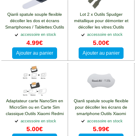
Qianli spatule souple flexible
Lot 2 x Outils Spudger
décoller les dos et écrans
métallique pour démonter et
Smartphones / Tablettes:Outils
décoller les vitres:Outils
Xiaomi Redmi 13(4G)
Xiaomi Redmi 13(4G)
accessoire en stock
accessoire en stock
4.99€
5.00€
Ajouter au panier
Ajouter au panier
Adaptateur carte NanoSim en
Qianli spatule souple flexible
MicroSim ou en Carte Sim
pour décoller les écrans de
classique:Outils Xiaomi Redmi
smartphone:Outils Xiaomi
13(4G)
Redmi 13(4G)
accessoire en stock
accessoire en stock
5.00€
5.99€