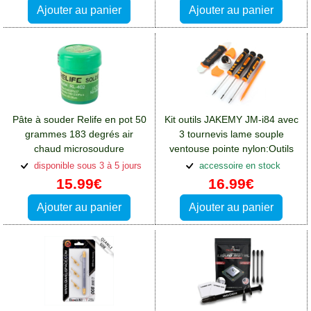
Ajouter au panier
Ajouter au panier
Pâte à souder Relife en pot 50
Kit outils JAKEMY JM-i84 avec
grammes 183 degrés air
3 tournevis lame souple
chaud microsoudure
ventouse pointe nylon:Outils
CMS:Outils Xiaomi Redmi
Xiaomi Redmi 13(4G)
disponible sous 3 à 5 jours
accessoire en stock
13(4G)
15.99€
16.99€
Ajouter au panier
Ajouter au panier